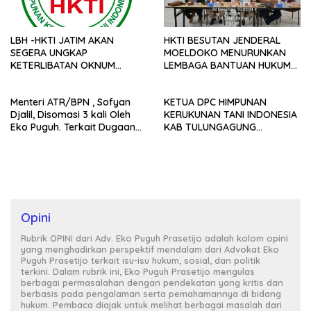
LBH -HKTI JATIM AKAN
HKTI BESUTAN JENDERAL
SEGERA UNGKAP
MOELDOKO MENURUNKAN
KETERLIBATAN OKNUM
LEMBAGA BANTUAN HUKUM
ATR/BPN YANG TERLIBAT
(LBH) HKTI PROVINSI JAWA
DALAM MAFIA SHGU DI JATIM
TIMUR UNTUK UNGKAP MAFIA
Menteri ATR/BPN , Sofyan
KETUA DPC HIMPUNAN
UMUM NYA, PT INDOCO
HAK GUNA GUNA USAHA
Djalil, Disomasi 3 kali Oleh
KERUKUNAN TANI INDONESIA
KHUSUSNYA
Eko Puguh. Terkait Dugaan
KAB TULUNGAGUNG
Mafia SHGU PT.NV.Perkonsian
MELAKUKAN ORASI,
Dagang Indoco di Kabupaten
MEMOHON NEGARA HADIR
Tulungagung
UNTUK SEGERA MENCABUT
SHGU PT INDOCO KARENA
DITELANTARKAN
Opini
Rubrik OPINI dari Adv. Eko Puguh Prasetijo adalah kolom opini
yang menghadirkan perspektif mendalam dari Advokat Eko
Puguh Prasetijo terkait isu-isu hukum, sosial, dan politik
terkini. Dalam rubrik ini, Eko Puguh Prasetijo mengulas
berbagai permasalahan dengan pendekatan yang kritis dan
berbasis pada pengalaman serta pemahamannya di bidang
hukum. Pembaca diajak untuk melihat berbagai masalah dari