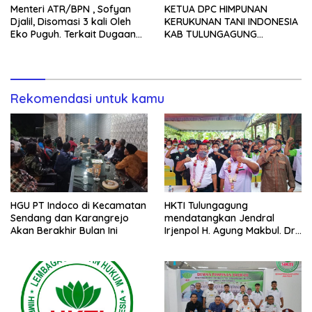
Menteri ATR/BPN , Sofyan
KETUA DPC HIMPUNAN
UMUM NYA, PT INDOCO
Djalil, Disomasi 3 kali Oleh
KERUKUNAN TANI INDONESIA
KHUSUSNYA
Eko Puguh. Terkait Dugaan
KAB TULUNGAGUNG
Mafia SHGU PT.NV.Perkonsian
MELAKUKAN ORASI,
Dagang Indoco di Kabupaten
MEMOHON NEGARA HADIR
Tulungagung
UNTUK SEGERA MENCABUT
SHGU PT INDOCO KARENA
Rekomendasi untuk kamu
DITELANTARKAN
HGU PT Indoco di Kecamatan
HKTI Tulungagung
Sendang dan Karangrejo
mendatangkan Jendral
Akan Berakhir Bulan Ini
Irjenpol H. Agung Makbul. Dr.
Drs. SH. MH Terkait Sengketa
Tanah PT indoco di
Nyawangan Kecamatan
Sendang.