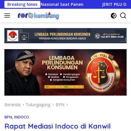
Langsung
Produksi Nasional Saat Panen
Breaking News
JERIT PILU DARI LAHAN T
ke
konten
Beranda
Tulungagung
BPN
BPN
,
INDOCO
Rapat Mediasi Indoco di Kanwil