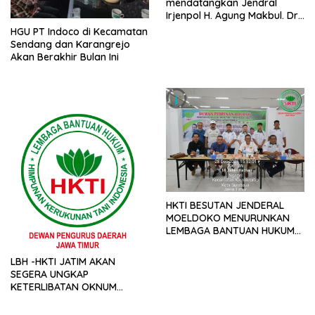
mendatangkan Jendral
Irjenpol H. Agung Makbul. Dr.
Drs. SH. MH Terkait Sengketa
HGU PT Indoco di Kecamatan
Tanah PT indoco di
Sendang dan Karangrejo
Nyawangan Kecamatan
Akan Berakhir Bulan Ini
Sendang.
HKTI BESUTAN JENDERAL
MOELDOKO MENURUNKAN
LEMBAGA BANTUAN HUKUM
(LBH) HKTI PROVINSI JAWA
TIMUR UNTUK UNGKAP MAFIA
LBH -HKTI JATIM AKAN
HAK GUNA GUNA USAHA
SEGERA UNGKAP
KETERLIBATAN OKNUM
ATR/BPN YANG TERLIBAT
DALAM MAFIA SHGU DI JATIM