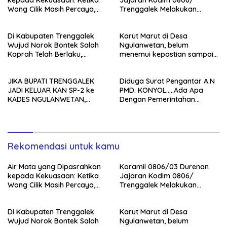
kepada Kekuasaan: Ketika
Jajaran Kodim 0806/
Wong Cilik Masih Percaya,
Trenggalek Melakukan
Pemimpinnya Jangan
Penyaluran BLT Minyak
Menyerah
Goreng
Di Kabupaten Trenggalek
Karut Marut di Desa
Wujud Norok Bontek Salah
Ngulanwetan, belum
Kaprah Telah Berlaku,
menemui kepastian sampai
Diperlukan
17 Agustus 2021
Pejuang/Pemberani Untuk
JIKA BUPATI TRENGGALEK
Diduga Surat Pengantar A.N
Memperbaiki Kondisi Seperti
JADI KELUAR KAN SP-2 ke
PMD. KONYOL…..Ada Apa
Ini
KADES NGULANWETAN,
Dengan Pemerintahan
PATUT DIDUGA BUPATI
Trenggalek
DUNGU..????
Rekomendasi untuk kamu
Air Mata yang Dipasrahkan
Koramil 0806/03 Durenan
kepada Kekuasaan: Ketika
Jajaran Kodim 0806/
Wong Cilik Masih Percaya,
Trenggalek Melakukan
Pemimpinnya Jangan
Penyaluran BLT Minyak
Menyerah
Goreng
Di Kabupaten Trenggalek
Karut Marut di Desa
Wujud Norok Bontek Salah
Ngulanwetan, belum