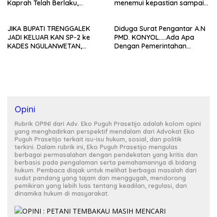
Kaprah Telah Berlaku,
menemui kepastian sampai
Diperlukan
17 Agustus 2021
Pejuang/Pemberani Untuk
JIKA BUPATI TRENGGALEK
Diduga Surat Pengantar A.N
Memperbaiki Kondisi Seperti
JADI KELUAR KAN SP-2 ke
PMD. KONYOL…..Ada Apa
Ini
KADES NGULANWETAN,
Dengan Pemerintahan
PATUT DIDUGA BUPATI
Trenggalek
DUNGU..????
Opini
Rubrik OPINI dari Adv. Eko Puguh Prasetijo adalah kolom opini
yang menghadirkan perspektif mendalam dari Advokat Eko
Puguh Prasetijo terkait isu-isu hukum, sosial, dan politik
terkini. Dalam rubrik ini, Eko Puguh Prasetijo mengulas
berbagai permasalahan dengan pendekatan yang kritis dan
berbasis pada pengalaman serta pemahamannya di bidang
hukum. Pembaca diajak untuk melihat berbagai masalah dari
sudut pandang yang tajam dan menggugah, mendorong
pemikiran yang lebih luas tentang keadilan, regulasi, dan
dinamika hukum di masyarakat.