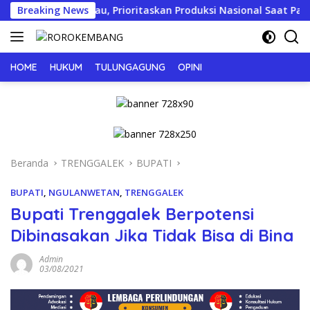
Langsung
mpor Tembakau, Prioritaskan Produksi Nasional Saat Panen
Breaking News
ke
konten
HOME
HUKUM
TULUNGAGUNG
OPINI
Beranda
TRENGGALEK
BUPATI
BUPATI
,
NGULANWETAN
,
TRENGGALEK
Bupati Trenggalek Berpotensi
Dibinasakan Jika Tidak Bisa di Bina
Admin
03/08/2021