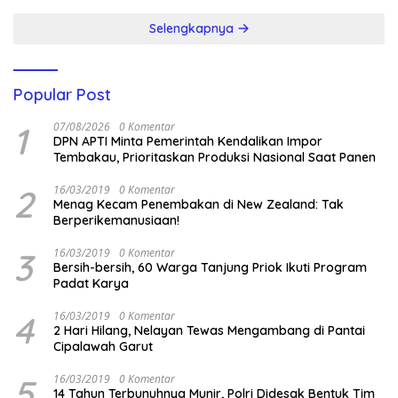
Selengkapnya
Popular Post
1
07/08/2026
0 Komentar
DPN APTI Minta Pemerintah Kendalikan Impor
Tembakau, Prioritaskan Produksi Nasional Saat Panen
2
16/03/2019
0 Komentar
Menag Kecam Penembakan di New Zealand: Tak
Berperikemanusiaan!
3
16/03/2019
0 Komentar
Bersih-bersih, 60 Warga Tanjung Priok Ikuti Program
Padat Karya
4
16/03/2019
0 Komentar
2 Hari Hilang, Nelayan Tewas Mengambang di Pantai
Cipalawah Garut
5
16/03/2019
0 Komentar
14 Tahun Terbunuhnya Munir, Polri Didesak Bentuk Tim