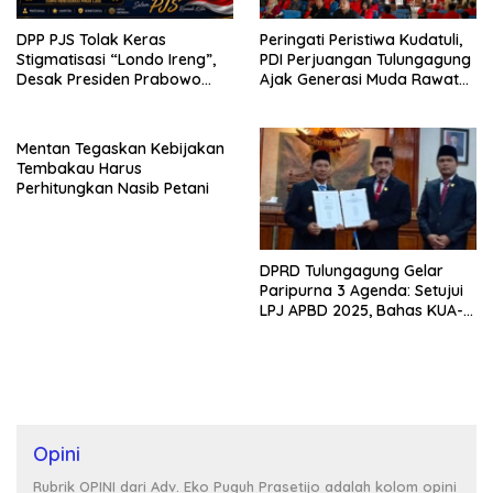
DPP PJS Tolak Keras
Peringati Peristiwa Kudatuli,
Stigmatisasi “Londo Ireng”,
PDI Perjuangan Tulungagung
Desak Presiden Prabowo
Ajak Generasi Muda Rawat
Cabut Pernyataan dan Minta
Demokrasi
Maaf*
Mentan Tegaskan Kebijakan
Tembakau Harus
Perhitungkan Nasib Petani
DPRD Tulungagung Gelar
Paripurna 3 Agenda: Setujui
LPJ APBD 2025, Bahas KUA-
PPAS 2027, dan Lantik PAW
Opini
Rubrik OPINI dari Adv. Eko Puguh Prasetijo adalah kolom opini