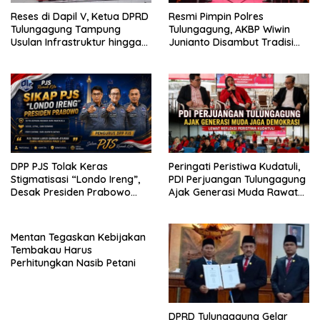
Reses di Dapil V, Ketua DPRD
Resmi Pimpin Polres
Tulungagung Tampung
Tulungagung, AKBP Wiwin
Usulan Infrastruktur hingga
Junianto Disambut Tradisi
Ekonomi
Pedang Pora
DPP PJS Tolak Keras
Peringati Peristiwa Kudatuli,
Stigmatisasi “Londo Ireng”,
PDI Perjuangan Tulungagung
Desak Presiden Prabowo
Ajak Generasi Muda Rawat
Cabut Pernyataan dan Minta
Demokrasi
Maaf*
Mentan Tegaskan Kebijakan
Tembakau Harus
Perhitungkan Nasib Petani
DPRD Tulungagung Gelar