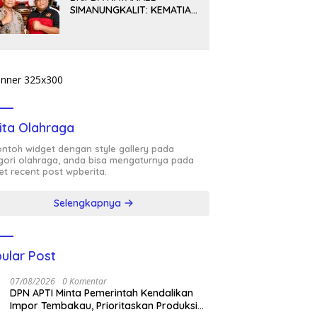
SIMANUNGKALIT: KEMATIAN
YANG HARUS DIUNGKAP
TERANG, BUKAN
DIBIARKAN MENJADI
TANDA TANYA
ita Olahraga
contoh widget dengan style gallery pada
gori olahraga, anda bisa mengaturnya pada
et recent post wpberita.
Selengkapnya
ular Post
07/08/2026
0 Komentar
DPN APTI Minta Pemerintah Kendalikan
Impor Tembakau, Prioritaskan Produksi