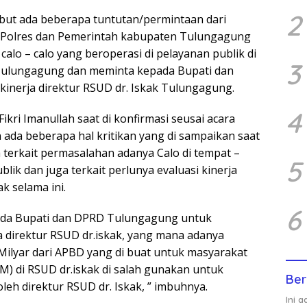
2
but ada beberapa tuntutan/permintaan dari
a Polres dan Pemerintah kabupaten Tulungagung
lo – calo yang beroperasi di pelayanan publik di
3
Tulungagung dan meminta kepada Bupati dan
inerja direktur RSUD dr. Iskak Tulungagung.
4
ikri Imanullah saat di konfirmasi seusai acara
ada beberapa hal kritikan yang di sampaikan saat
 terkait permasalahan adanya Calo di tempat –
5
lik dan juga terkait perlunya evaluasi kinerja
k selama ini.
6
ada Bupati dan DPRD Tulungagung untuk
a direktur RSUD dr.iskak, yang mana adanya
ilyar dari APBD yang di buat untuk masyarakat
 di RSUD dr.iskak di salah gunakan untuk
Ber
oleh direktur RSUD dr. Iskak, ” imbuhnya.
Ini 