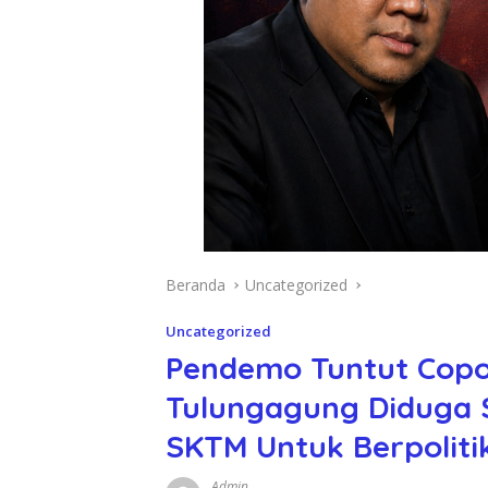
Beranda
Uncategorized
Uncategorized
Pendemo Tuntut Copot
Tulungagung Diduga 
SKTM Untuk Berpoliti
Admin