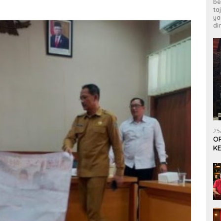
be
ta
ya
di
25
OP
KE