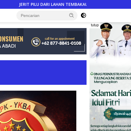
 LAHAN TEMBAKAU ​: Modal Tani Mencekik 2,3 Kali Lipat, Keseja
tutup