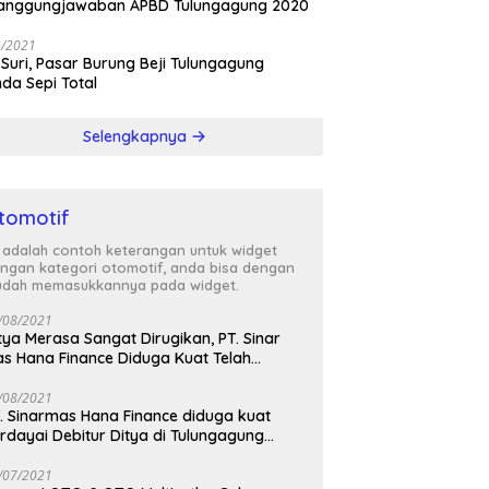
tanggungjawaban APBD Tulungagung 2020
3/2021
 Suri, Pasar Burung Beji Tulungagung
nda Sepi Total
Selengkapnya
tomotif
i adalah contoh keterangan untuk widget
ngan kategori otomotif, anda bisa dengan
dah memasukkannya pada widget.
/08/2021
tya Merasa Sangat Dirugikan, PT. Sinar
s Hana Finance Diduga Kuat Telah
enipunya
/08/2021
. Sinarmas Hana Finance diduga kuat
rdayai Debitur Ditya di Tulungagung
awa Timur
/07/2021