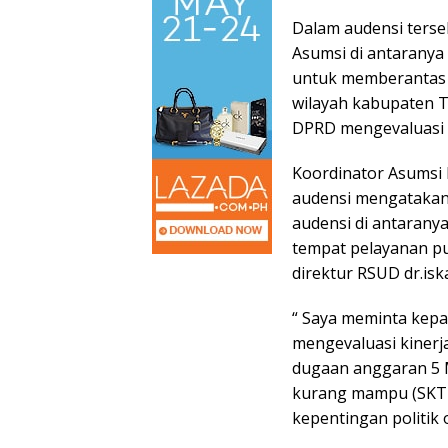
Dalam audensi terse
Asumsi di antarany
untuk memberantas ca
wilayah kabupaten 
DPRD mengevaluasi k
Koordinator Asumsi F
audensi mengatakan 
audensi di antaranya
tempat pelayanan pub
direktur RSUD dr.iska
“ Saya meminta kep
mengevaluasi kinerj
dugaan anggaran 5 M
kurang mampu (SKTM)
kepentingan politik 