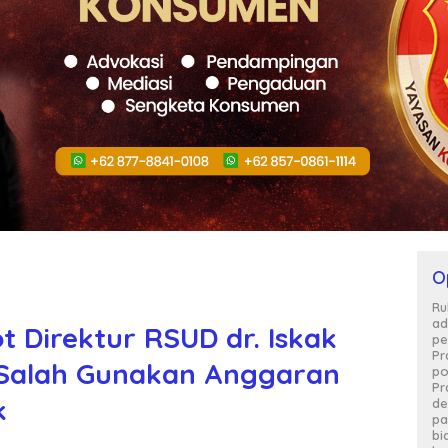
O
Ru
ad
 Direktur RSUD dr. Iskak
pe
Pr
Salah Gunakan Anggaran
po
Pr
k
de
pa
bi