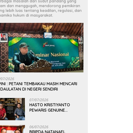
rbagai masalah dari sudut pandang yang
jam dan menggugah, mendorong pemikiran
ng lebih luas tentang keadilan, regulasi, dan
namika hukum di masyarakat.
/07/2026
INI : PETANI TEMBAKAU MASIH MENCARI
DAULATAN DI NEGERI SENDIRI
07/07/2026
HASTO KRISTIYANTO
PEWARIS GENUINE
PEMIKIRAN BUNG KARNO
06/07/2026
BRIPDA NATANAEL