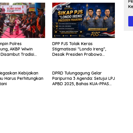
Peg
Ke
Te
mpin Polres
DPP PJS Tolak Keras
ung, AKBP Wiwin
Stigmatisasi “Londo Ireng”,
 Disambut Tradisi
Desak Presiden Prabowo
Pora
Cabut Pernyataan dan Minta
Maaf*
Tegaskan Kebijakan
DPRD Tulungagung Gelar
u Harus Perhitungkan
Paripurna 3 Agenda: Setujui LPJ
tani
APBD 2025, Bahas KUA-PPAS
2027, dan Lantik PAW