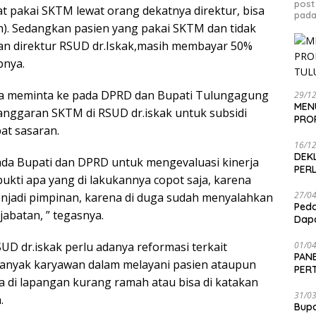
post
at pakai SKTM lewat orang dekatnya direktur, bisa
pada
h). Sedangkan pasien yang pakai SKTM dan tidak
an direktur RSUD dr.Iskak,masih membayar 50%
pnya.
juga meminta ke pada DPRD dan Bupati Tulungagung
29/1
MEN
nggaran SKTM di RSUD dr.iskak untuk subsidi
PRO
pat sasaran.
16/1
DEK
da Bupati dan DPRD untuk mengevaluasi kinerja
PER
rbukti apa yang di lakukannya copot saja, karena
27/0
enjadi pimpinan, karena di duga sudah menyalahkan
Peda
batan, ” tegasnya.
Dapa
UD dr.iskak perlu adanya reformasi terkait
01/0
PANE
banyak karyawan dalam melayani pasien ataupun
PER
 di lapangan kurang ramah atau bisa di katakan
SEN
31/0
.
Bup