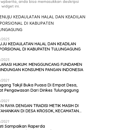
 wpberita, anda bisa memasukkan deskripsi
 widget ini.
2/2025
UJU KEDAULATAN HALAL DAN KEADILAN
PORSIONAL DI KABUPATEN TULUNGAGUNG
2/2025
LARASI HUKUM: MENGGUNCANG FUNDAMEN
LINDUNGAN KONSUMEN PANGAN INDONESIA
4/2021
gang Takjil Buka Puasa Di Empat Desa,
t Pengawasan Dari Dinkes Tulungagung
4/2021
N RAYA DENGAN TRADISI METIK MASIH DI
TAHANKAN DI DESA KROSOK, KECAMATAN
DANG
3/2021
ati Sampaikan Raperda