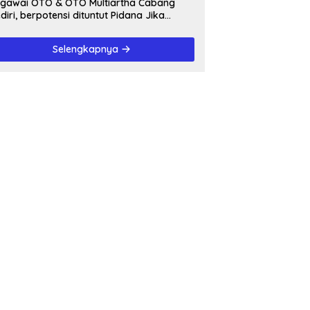
awai OTO & OTO Multiartha Cabang
diri, berpotensi dituntut Pidana Jika
rbukti bersalah, Menipu Debitur
Selengkapnya