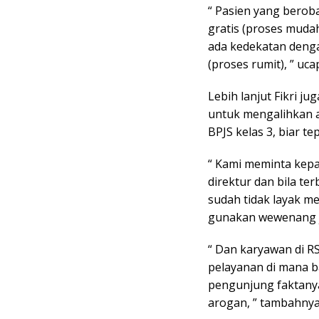
“ Pasien yang berob
gratis (proses muda
ada kedekatan deng
(proses rumit), ” uca
Lebih lanjut Fikri 
untuk mengalihkan a
BPJS kelas 3, biar te
“ Kami meminta kepa
direktur dan bila te
sudah tidak layak m
gunakan wewenang ja
“ Dan karyawan di RS
pelayanan di mana 
pengunjung faktanya
arogan, ” tambahnya