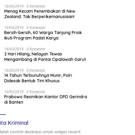
Nasional Saat Panen
16/03/2019
0 Komentar
Menag Kecam Penembakan di New
Zealand: Tak Berperikemanusiaan!
16/03/2019
0 Komentar
Bersih-bersih, 60 Warga Tanjung Priok
Ikuti Program Padat Karya
16/03/2019
0 Komentar
2 Hari Hilang, Nelayan Tewas
Mengambang di Pantai Cipalawah Garut
16/03/2019
0 Komentar
14 Tahun Terbunuhnya Munir, Polri
Didesak Bentuk Tim Khusus
16/03/2019
0 Komentar
Prabowo Resmikan Kantor DPD Gerindra
di Banten
ita Kriminal
adalah contoh deskripsi untuk widget recent