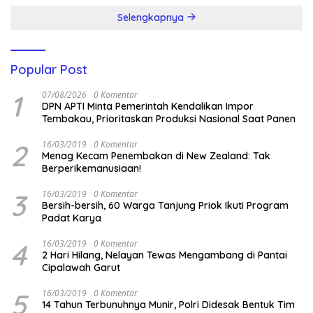
Selengkapnya
Popular Post
1
07/08/2026
0 Komentar
DPN APTI Minta Pemerintah Kendalikan Impor
Tembakau, Prioritaskan Produksi Nasional Saat Panen
2
16/03/2019
0 Komentar
Menag Kecam Penembakan di New Zealand: Tak
Berperikemanusiaan!
3
16/03/2019
0 Komentar
Bersih-bersih, 60 Warga Tanjung Priok Ikuti Program
Padat Karya
4
16/03/2019
0 Komentar
2 Hari Hilang, Nelayan Tewas Mengambang di Pantai
Cipalawah Garut
5
16/03/2019
0 Komentar
14 Tahun Terbunuhnya Munir, Polri Didesak Bentuk Tim