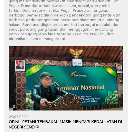
yang menghadirkan perspektif mendalam dari Advokat Eko
Puguh Prasetijo terkait isu-isu hukum, sosial, dan politik
terkini. Dalam rubrik ini, Eko Puguh Prasetijo mengulas
berbagai permasalahan dengan pendekatan yang kritis dan
berbasis pada pengalaman serta pemahamannya di bidang
hukum. Pembaca diajak untuk melihat berbagai masalah dari
sudut pandang yang tajam dan menggugah, mendorong
pemikiran yang lebih luas tentang keadilan, regulasi, dan
dinamika hukum di masyarakat.
25/07/2026
OPINI : PETANI TEMBAKAU MASIH MENCARI KEDAULATAN DI
NEGERI SENDIRI