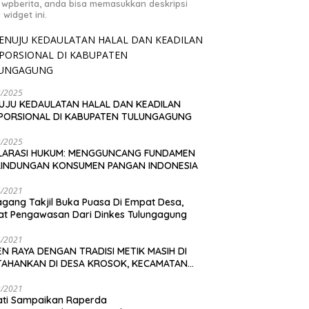
 wpberita, anda bisa memasukkan deskripsi
 widget ini.
2/2025
UJU KEDAULATAN HALAL DAN KEADILAN
PORSIONAL DI KABUPATEN TULUNGAGUNG
2/2025
LARASI HUKUM: MENGGUNCANG FUNDAMEN
LINDUNGAN KONSUMEN PANGAN INDONESIA
4/2021
gang Takjil Buka Puasa Di Empat Desa,
t Pengawasan Dari Dinkes Tulungagung
4/2021
N RAYA DENGAN TRADISI METIK MASIH DI
TAHANKAN DI DESA KROSOK, KECAMATAN
DANG
3/2021
ati Sampaikan Raperda