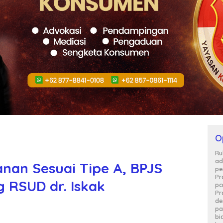
O
Ru
ad
anan Sesuai Tipe A, BPJS
pe
Pr
 RSUD dr. Iskak
po
Pr
de
pa
bi