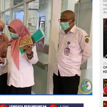
be
ta
ya
di
25
OP
KE