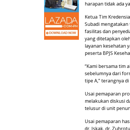
harapan tidak ada y
Ketua Tim Kredensia
Subadi mengatakan 
fasilitas dan penye
yang ditetapkan ole
layanan kesehatan y
peserta BPJS Keseha
“Kami bersama tim a
sebelumnya dari for
tipe A,” terangnya di
Usai pemaparan prof
melakukan diskusi d
telusur di unit penu
Usai pemaparan hasi
dr. Iskak, dr. Zuhro