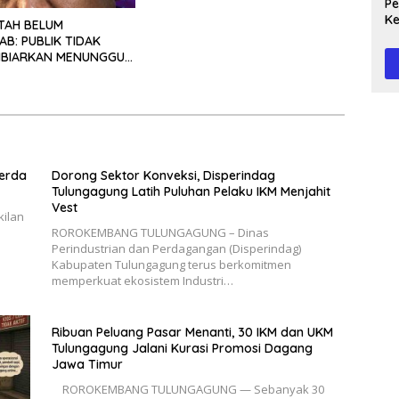
Peg
Ke
TAH BELUM
Te
B: PUBLIK TIDAK
IBIARKAN MENUNGGU
EPASTIAN
erda
Dorong Sektor Konveksi, Disperindag
Tulungagung Latih Puluhan Pelaku IKM Menjahit
Vest
ilan
​ROROKEMBANG TULUNGAGUNG – Dinas
Perindustrian dan Perdagangan (Disperindag)
Kabupaten Tulungagung terus berkomitmen
memperkuat ekosistem Industri…
Ribuan Peluang Pasar Menanti, 30 IKM dan UKM
Tulungagung Jalani Kurasi Promosi Dagang
Jawa Timur
​ ROROKEMBANG TULUNGAGUNG — Sebanyak 30