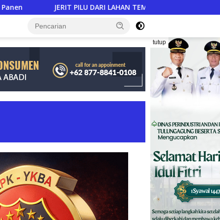
LU DARI LAHAN TEMBAKAU ​: Modal Tani Mencekik 2,3 Kali Lipat,
tutup