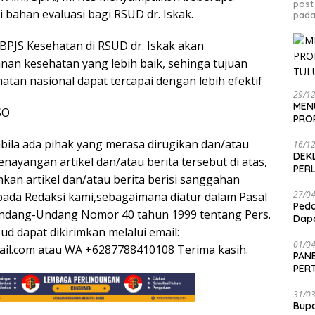
post
 bahan evaluasi bagi RSUD dr. Iskak.
pada
BPJS Kesehatan di RSUD dr. Iskak akan
an kesehatan yang lebih baik, sehinga tujuan
an nasional dapat tercapai dengan lebih efektif
29/1
MEN
SO
PRO
abila ada pihak yang merasa dirugikan dan/atau
16/1
DEK
ayangan artikel dan/atau berita tersebut di atas,
PER
kan artikel dan/atau berita berisi sanggahan
27/0
pada Redaksi kami,sebagaimana diatur dalam Pasal
Peda
)Undang-Undang Nomor 40 tahun 1999 tentang Pers.
Dapa
sud dapat dikirimkan melalui email:
01/0
il.com atau WA +6287788410108 Terima kasih.
PANE
PER
SEN
31/0
Bup