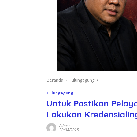
Beranda
Tulungagung
Tulungagung
Untuk Pastikan Pelay
Lakukan Kredensialing
Admin
30/04/2025