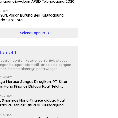
tanggungjawaban APBD Tulungagung 2020
3/2021
 Suri, Pasar Burung Beji Tulungagung
nda Sepi Total
Selengkapnya
tomotif
i adalah contoh keterangan untuk widget
ngan kategori otomotif, anda bisa dengan
dah memasukkannya pada widget.
/08/2021
tya Merasa Sangat Dirugikan, PT. Sinar
s Hana Finance Diduga Kuat Telah
enipunya
/08/2021
. Sinarmas Hana Finance diduga kuat
rdayai Debitur Ditya di Tulungagung
awa Timur
/07/2021