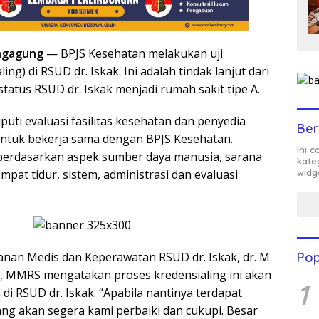
ngagung
— BPJS Kesehatan melakukan uji
ing) di RSUD dr. Iskak. Ini adalah tindak lanjut dari
atus RSUD dr. Iskak menjadi rumah sakit tipe A.
iputi evaluasi fasilitas kesehatan dan penyedia
Ber
ntuk bekerja sama dengan BPJS Kesehatan.
Ini 
 berdasarkan aspek sumber daya manusia, sarana
kate
widg
mpat tidur, sistem, administrasi dan evaluasi
Pop
anan Medis dan Keperawatan RSUD dr. Iskak, dr. M.
a, MMRS mengatakan proses kredensialing ini akan
1
i RSUD dr. Iskak. “Apabila nantinya terdapat
ng akan segera kami perbaiki dan cukupi. Besar