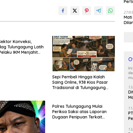
Per
27/0
Mati
Dila
ektor Konveksi,
dag Tulungagung Latih
Pelaku IKM Menjahit
O
In
de
Sepi Pembeli Hingga Kalah
mu
Saing Online, 938 Kios Pasar
13
Tradisional di Tulungagung
Di
Mangkrak dan Ditegur
Ma
Disperindag
M
Polres Tulungagung Mulai
11
Periksa Saksi atas Laporan
PT
Dugaan Penipuan Terkait
Pe
Program MBG
J
13