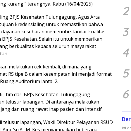
ang kurang,” terangnya, Rabu (16/04/2025)
2
ling BPJS Kesehatan Tulungagung, Agus Arta
tujuan kredensialing untuk memastikan bahwa
3
dia layanan kesehatan memenuhi standar kualitas
h BPJS Kesehatan. Selain itu untuk memberikan
ang berkualitas kepada seluruh masyarakat
4
tan.
kan melakukan cek kembali, di mana yang
5
mat RS tipe B dalam kesempatan ini menjadi format
 Ruang Auditorium lantai 2.
6
il, tim dari BPJS Kesehatan Tulungagung
an telusur lapangan. Di antaranya melakukan
njang dan ruang rawat inap pasien dan intensif.
Ber
l telusur lapangan, Wakil Direktur Pelayanan RSUD
Ini 
tul Aini, Sp.A., M. Kes menyampaikan beberapa