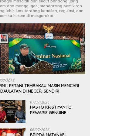
rbagai masalah dari sudut pandang yang
jam dan menggugah, mendorong pemikiran
ng lebih luas tentang keadilan, regulasi, dan
namika hukum di masyarakat.
/07/2026
INI : PETANI TEMBAKAU MASIH MENCARI
DAULATAN DI NEGERI SENDIRI
07/07/2026
HASTO KRISTIYANTO
PEWARIS GENUINE
PEMIKIRAN BUNG KARNO
06/07/2026
BRIPDA NATANAEL