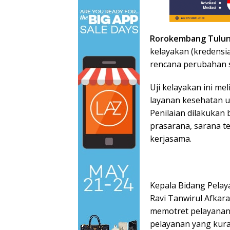
Rorokembang Tulu
kelayakan (kredensial
rencana perubahan st
Uji kelayakan ini mel
layanan kesehatan u
Penilaian dilakukan
prasarana, sarana te
kerjasama.
Kepala Bidang Pelay
Ravi Tanwirul Afkar
memotret pelayanan d
pelayanan yang kura