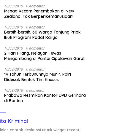
Nasional Saat Panen
16/03/2019
0 Komentar
Menag Kecam Penembakan di New
Zealand: Tak Berperikemanusiaan!
16/03/2019
0 Komentar
Bersih-bersih, 60 Warga Tanjung Priok
Ikuti Program Padat Karya
16/03/2019
0 Komentar
2 Hari Hilang, Nelayan Tewas
Mengambang di Pantai Cipalawah Garut
16/03/2019
0 Komentar
14 Tahun Terbunuhnya Munir, Polri
Didesak Bentuk Tim Khusus
16/03/2019
0 Komentar
Prabowo Resmikan Kantor DPD Gerindra
di Banten
ita Kriminal
adalah contoh deskripsi untuk widget recent