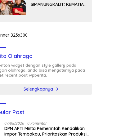
SIMANUNGKALIT: KEMATIAN
YANG HARUS DIUNGKAP
TERANG, BUKAN
DIBIARKAN MENJADI
TANDA TANYA
ita Olahraga
contoh widget dengan style gallery pada
gori olahraga, anda bisa mengaturnya pada
et recent post wpberita.
Selengkapnya
ular Post
07/08/2026
0 Komentar
DPN APTI Minta Pemerintah Kendalikan
Impor Tembakau, Prioritaskan Produksi