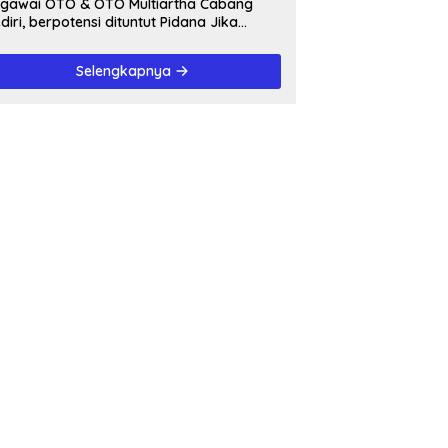
awai OTO & OTO Multiartha Cabang
diri, berpotensi dituntut Pidana Jika
rbukti bersalah, Menipu Debitur
Selengkapnya