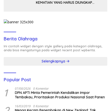
KEMATIAN YANG HARUS DIUNGKAP
TERANG, BUKAN DIBIARKAN MENJADI
TANDA TANYA
Berita Olahraga
Ini contoh widget dengan style gallery pada kategori olahraga,
anda bisa mengaturnya pada widget recent post wpberita.
Selengkapnya
Popular Post
1
07/08/2026
0 Komentar
DPN APTI Minta Pemerintah Kendalikan Impor
Tembakau, Prioritaskan Produksi Nasional Saat Panen
2
16/03/2019
0 Komentar
Menag Kecam Penembakan di New Zealand: Tak