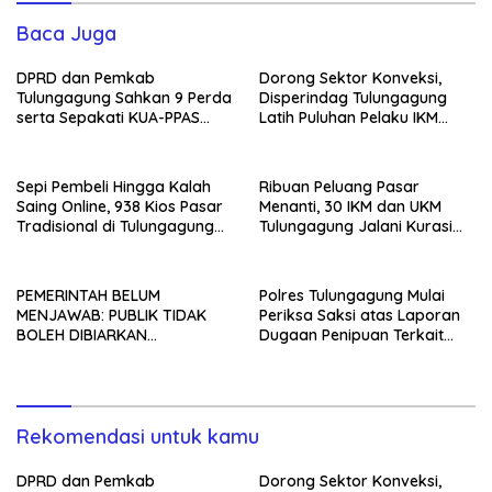
Baca Juga
DPRD dan Pemkab
Dorong Sektor Konveksi,
Tulungagung Sahkan 9 Perda
Disperindag Tulungagung
serta Sepakati KUA-PPAS
Latih Puluhan Pelaku IKM
2027
Menjahit Vest
Sepi Pembeli Hingga Kalah
Ribuan Peluang Pasar
Saing Online, 938 Kios Pasar
Menanti, 30 IKM dan UKM
Tradisional di Tulungagung
Tulungagung Jalani Kurasi
Mangkrak dan Ditegur
Promosi Dagang Jawa Timur
Disperindag
PEMERINTAH BELUM
Polres Tulungagung Mulai
MENJAWAB: PUBLIK TIDAK
Periksa Saksi atas Laporan
BOLEH DIBIARKAN
Dugaan Penipuan Terkait
MENUNGGU TANPA
Program MBG
KEPASTIAN
Rekomendasi untuk kamu
DPRD dan Pemkab
Dorong Sektor Konveksi,