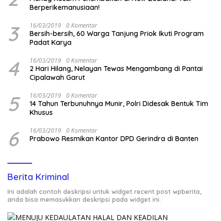
Berperikemanusiaan!
3
16/03/2019
0 Komentar
Bersih-bersih, 60 Warga Tanjung Priok Ikuti Program
Padat Karya
4
16/03/2019
0 Komentar
2 Hari Hilang, Nelayan Tewas Mengambang di Pantai
Cipalawah Garut
5
16/03/2019
0 Komentar
14 Tahun Terbunuhnya Munir, Polri Didesak Bentuk Tim
Khusus
6
16/03/2019
0 Komentar
Prabowo Resmikan Kantor DPD Gerindra di Banten
Berita Kriminal
Ini adalah contoh deskripsi untuk widget recent post wpberita,
anda bisa memasukkan deskripsi pada widget ini.