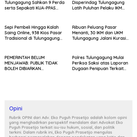
Tulungagung Sahkan 9 Perda
Disperindag Tulungagung
serta Sepakati KUA-PPAS
Latih Puluhan Pelaku IKM
2027
Menjahit Vest
Sepi Pembeli Hingga Kalah
Ribuan Peluang Pasar
Saing Online, 938 Kios Pasar
Menanti, 30 IKM dan UKM
Tradisional di Tulungagung
Tulungagung Jalani Kurasi
Mangkrak dan Ditegur
Promosi Dagang Jawa Timur
Disperindag
PEMERINTAH BELUM
Polres Tulungagung Mulai
MENJAWAB: PUBLIK TIDAK
Periksa Saksi atas Laporan
BOLEH DIBIARKAN
Dugaan Penipuan Terkait
MENUNGGU TANPA
Program MBG
KEPASTIAN
Opini
Rubrik OPINI dari Adv. Eko Puguh Prasetijo adalah kolom opini
yang menghadirkan perspektif mendalam dari Advokat Eko
Puguh Prasetijo terkait isu-isu hukum, sosial, dan politik
terkini. Dalam rubrik ini, Eko Puguh Prasetijo mengulas