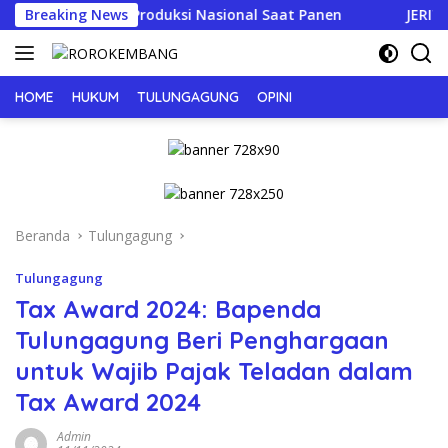
Langsung
ioritaskan Produksi Nasional Saat Panen
Breaking News
JERIT PILU D
ke
konten
HOME
HUKUM
TULUNGAGUNG
OPINI
Beranda
Tulungagung
Tulungagung
Tax Award 2024: Bapenda
Tulungagung Beri Penghargaan
untuk Wajib Pajak Teladan dalam
Tax Award 2024
Admin