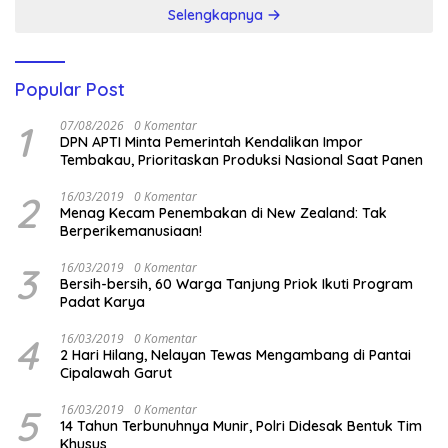
Selengkapnya
Popular Post
1
07/08/2026
0 Komentar
DPN APTI Minta Pemerintah Kendalikan Impor
Tembakau, Prioritaskan Produksi Nasional Saat Panen
2
16/03/2019
0 Komentar
Menag Kecam Penembakan di New Zealand: Tak
Berperikemanusiaan!
3
16/03/2019
0 Komentar
Bersih-bersih, 60 Warga Tanjung Priok Ikuti Program
Padat Karya
4
16/03/2019
0 Komentar
2 Hari Hilang, Nelayan Tewas Mengambang di Pantai
Cipalawah Garut
5
16/03/2019
0 Komentar
14 Tahun Terbunuhnya Munir, Polri Didesak Bentuk Tim
Khusus