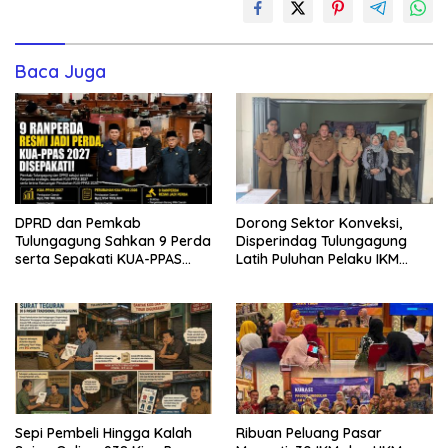
Baca Juga
DPRD dan Pemkab
Dorong Sektor Konveksi,
Tulungagung Sahkan 9 Perda
Disperindag Tulungagung
serta Sepakati KUA-PPAS
Latih Puluhan Pelaku IKM
2027
Menjahit Vest
Sepi Pembeli Hingga Kalah
Ribuan Peluang Pasar