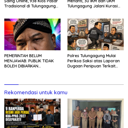
Saing Online, 938 Kios Pasar
Menanti, 30 IKM dan UKM
Tradisional di Tulungagung
Tulungagung Jalani Kurasi
Mangkrak dan Ditegur
Promosi Dagang Jawa Timur
Disperindag
PEMERINTAH BELUM
Polres Tulungagung Mulai
MENJAWAB: PUBLIK TIDAK
Periksa Saksi atas Laporan
BOLEH DIBIARKAN
Dugaan Penipuan Terkait
MENUNGGU TANPA
Program MBG
KEPASTIAN
Rekomendasi untuk kamu