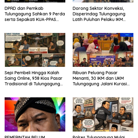
DPRD dan Pemkab
Dorong Sektor Konveksi,
Tulungagung Sahkan 9 Perda
Disperindag Tulungagung
serta Sepakati KUA-PPAS
Latih Puluhan Pelaku IKM
2027
Menjahit Vest
Sepi Pembeli Hingga Kalah
Ribuan Peluang Pasar
Saing Online, 938 Kios Pasar
Menanti, 30 IKM dan UKM
Tradisional di Tulungagung
Tulungagung Jalani Kurasi
Mangkrak dan Ditegur
Promosi Dagang Jawa Timur
Disperindag
PEMERINTAH BELUM
Polres Tulungagung Mulai