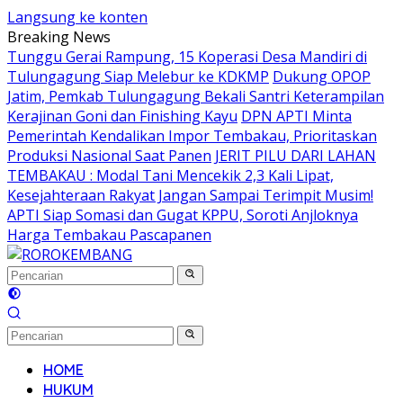
Langsung ke konten
Breaking News
Tunggu Gerai Rampung, 15 Koperasi Desa Mandiri di
Tulungagung Siap Melebur ke KDKMP
Dukung OPOP
Jatim, Pemkab Tulungagung Bekali Santri Keterampilan
Kerajinan Goni dan Finishing Kayu
DPN APTI Minta
Pemerintah Kendalikan Impor Tembakau, Prioritaskan
Produksi Nasional Saat Panen
JERIT PILU DARI LAHAN
TEMBAKAU ​: Modal Tani Mencekik 2,3 Kali Lipat,
Kesejahteraan Rakyat Jangan Sampai Terimpit Musim!
APTI Siap Somasi dan Gugat KPPU, Soroti Anjloknya
Harga Tembakau Pascapanen
HOME
HUKUM