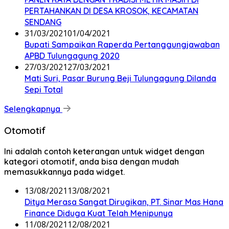
PERTAHANKAN DI DESA KROSOK, KECAMATAN
SENDANG
31/03/2021
01/04/2021
Bupati Sampaikan Raperda Pertanggungjawaban
APBD Tulungagung 2020
27/03/2021
27/03/2021
Mati Suri, Pasar Burung Beji Tulungagung Dilanda
Sepi Total
Selengkapnya
Otomotif
Ini adalah contoh keterangan untuk widget dengan
kategori otomotif, anda bisa dengan mudah
memasukkannya pada widget.
13/08/2021
13/08/2021
Ditya Merasa Sangat Dirugikan, PT. Sinar Mas Hana
Finance Diduga Kuat Telah Menipunya
11/08/2021
12/08/2021