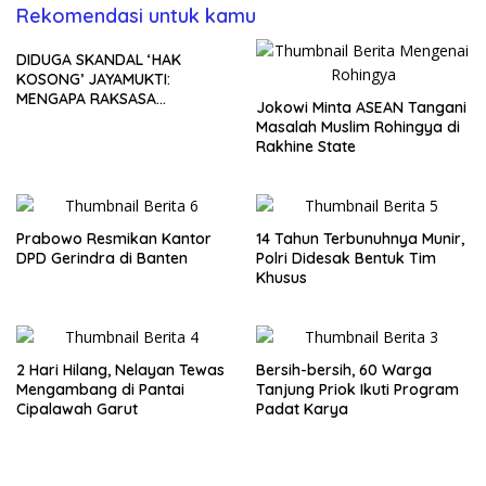
Rekomendasi untuk kamu
DIDUGA SKANDAL ‘HAK
KOSONG’ JAYAMUKTI:
MENGAPA RAKSASA
Jokowi Minta ASEAN Tangani
PROPERTI BERDIRI DI ATAS
Masalah Muslim Rohingya di
LAHAN TANPA SERTIFIKAT
Rakhine State
DAN HASIL SULAP NOP 900%?
Prabowo Resmikan Kantor
14 Tahun Terbunuhnya Munir,
DPD Gerindra di Banten
Polri Didesak Bentuk Tim
Khusus
2 Hari Hilang, Nelayan Tewas
Bersih-bersih, 60 Warga
Mengambang di Pantai
Tanjung Priok Ikuti Program
Cipalawah Garut
Padat Karya