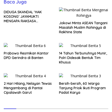
Baca Juga
DIDUGA SKANDAL ‘HAK
KOSONG’ JAYAMUKTI:
MENGAPA RAKSASA
Jokowi Minta ASEAN Tangani
PROPERTI BERDIRI DI ATAS
Masalah Muslim Rohingya di
LAHAN TANPA SERTIFIKAT
Rakhine State
DAN HASIL SULAP NOP 900%?
Prabowo Resmikan Kantor
14 Tahun Terbunuhnya Munir,
DPD Gerindra di Banten
Polri Didesak Bentuk Tim
Khusus
2 Hari Hilang, Nelayan Tewas
Bersih-bersih, 60 Warga
Mengambang di Pantai
Tanjung Priok Ikuti Program
Cipalawah Garut
Padat Karya