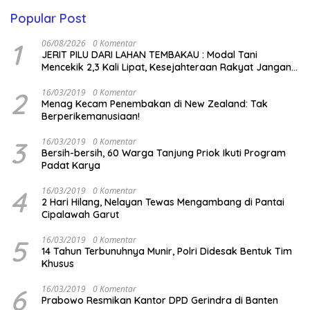
Popular Post
1
06/08/2026
0 Komentar
JERIT PILU DARI LAHAN TEMBAKAU ​: Modal Tani
Mencekik 2,3 Kali Lipat, Kesejahteraan Rakyat Jangan
Sampai Terimpit Musim!
2
16/03/2019
0 Komentar
Menag Kecam Penembakan di New Zealand: Tak
Berperikemanusiaan!
3
16/03/2019
0 Komentar
Bersih-bersih, 60 Warga Tanjung Priok Ikuti Program
Padat Karya
4
16/03/2019
0 Komentar
2 Hari Hilang, Nelayan Tewas Mengambang di Pantai
Cipalawah Garut
5
16/03/2019
0 Komentar
14 Tahun Terbunuhnya Munir, Polri Didesak Bentuk Tim
Khusus
6
16/03/2019
0 Komentar
Prabowo Resmikan Kantor DPD Gerindra di Banten