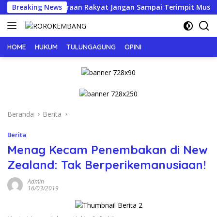
Langsung
pat, Kesejahteraan Rakyat Jangan Sampai Terimpit Musim!
Breaking News
ke
konten
HOME
HUKUM
TULUNGAGUNG
OPINI
Beranda
Berita
Berita
Menag Kecam Penembakan di New
Zealand: Tak Berperikemanusiaan!
Admin
16/03/2019