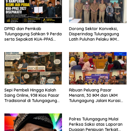
DPRD dan Pemkab
Dorong Sektor Konveksi,
Tulungagung Sahkan 9 Perda
Disperindag Tulungagung
serta Sepakati KUA-PPAS
Latih Puluhan Pelaku IKM
2027
Menjahit Vest
Sepi Pembeli Hingga Kalah
Ribuan Peluang Pasar
Saing Online, 938 Kios Pasar
Menanti, 30 IKM dan UKM
Tradisional di Tulungagung
Tulungagung Jalani Kurasi
Mangkrak dan Ditegur
Promosi Dagang Jawa Timur
Disperindag
Polres Tulungagung Mulai
Periksa Saksi atas Laporan
Dugaan Penipuan Terkait