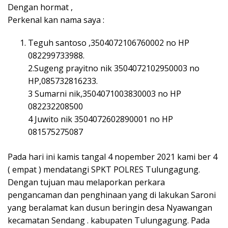
Dengan hormat ,
Perkenal kan nama saya :
Teguh santoso ,3504072106760002 no HP
082299733988.
2.Sugeng prayitno nik 3504072102950003 no
HP,085732816233.
3 Sumarni nik,3504071003830003 no HP
082232208500
4 Juwito nik 3504072602890001 no HP
081575275087
Pada hari ini kamis tangal 4 nopember 2021 kami ber 4
( empat ) mendatangi SPKT POLRES Tulungagung.
Dengan tujuan mau melaporkan perkara
pengancaman dan penghinaan yang di lakukan Saroni
yang beralamat kan dusun beringin desa Nyawangan
kecamatan Sendang . kabupaten Tulungagung. Pada