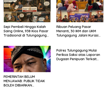
Sepi Pembeli Hingga Kalah
Ribuan Peluang Pasar
Saing Online, 938 Kios Pasar
Menanti, 30 IKM dan UKM
Tradisional di Tulungagung
Tulungagung Jalani Kurasi
Mangkrak dan Ditegur
Promosi Dagang Jawa Timur
Disperindag
Polres Tulungagung Mulai
Periksa Saksi atas Laporan
Dugaan Penipuan Terkait
Program MBG
PEMERINTAH BELUM
MENJAWAB: PUBLIK TIDAK
BOLEH DIBIARKAN
MENUNGGU TANPA
KEPASTIAN