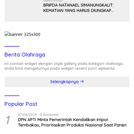
06/07/2026
BRIPDA NATANAEL SIMANUNGKALIT:
KEMATIAN YANG HARUS DIUNGKAP
TERANG, BUKAN DIBIARKAN MENJADI
TANDA TANYA
Berita Olahraga
Ini contoh widget dengan style gallery pada kategori olahraga,
anda bisa mengaturnya pada widget recent post wpberita.
Selengkapnya
Popular Post
1
07/08/2026
0 Komentar
DPN APTI Minta Pemerintah Kendalikan Impor
Tembakau, Prioritaskan Produksi Nasional Saat Panen