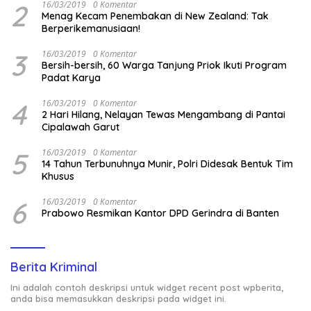
2
16/03/2019
0 Komentar
Menag Kecam Penembakan di New Zealand: Tak
Berperikemanusiaan!
3
16/03/2019
0 Komentar
Bersih-bersih, 60 Warga Tanjung Priok Ikuti Program
Padat Karya
4
16/03/2019
0 Komentar
2 Hari Hilang, Nelayan Tewas Mengambang di Pantai
Cipalawah Garut
5
16/03/2019
0 Komentar
14 Tahun Terbunuhnya Munir, Polri Didesak Bentuk Tim
Khusus
6
16/03/2019
0 Komentar
Prabowo Resmikan Kantor DPD Gerindra di Banten
Berita Kriminal
Ini adalah contoh deskripsi untuk widget recent post wpberita,
anda bisa memasukkan deskripsi pada widget ini.