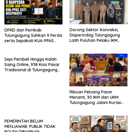
Dorong Sektor Konveksi,
DPRD dan Pemkab
Disperindag Tulungagung
Tulungagung Sahkan 9 Perda
Latih Puluhan Pelaku IKM
serta Sepakati KUA-PPAS
Menjahit Vest
2027
Sepi Pembeli Hingga Kalah
Saing Online, 938 Kios Pasar
Tradisional di Tulungagung
Mangkrak dan Ditegur
Disperindag
Ribuan Peluang Pasar
Menanti, 30 IKM dan UKM
Tulungagung Jalani Kurasi
Promosi Dagang Jawa Timur
PEMERINTAH BELUM
MENJAWAB: PUBLIK TIDAK
BOLEH DIBIARKAN