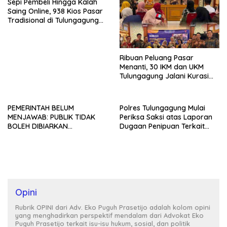
Sepi Pembeli Hingga Kalah
Saing Online, 938 Kios Pasar
Tradisional di Tulungagung
Mangkrak dan Ditegur
Disperindag
Ribuan Peluang Pasar
Menanti, 30 IKM dan UKM
Tulungagung Jalani Kurasi
Promosi Dagang Jawa Timur
PEMERINTAH BELUM
Polres Tulungagung Mulai
MENJAWAB: PUBLIK TIDAK
Periksa Saksi atas Laporan
BOLEH DIBIARKAN
Dugaan Penipuan Terkait
MENUNGGU TANPA
Program MBG
KEPASTIAN
Opini
Rubrik OPINI dari Adv. Eko Puguh Prasetijo adalah kolom opini
yang menghadirkan perspektif mendalam dari Advokat Eko
Puguh Prasetijo terkait isu-isu hukum, sosial, dan politik