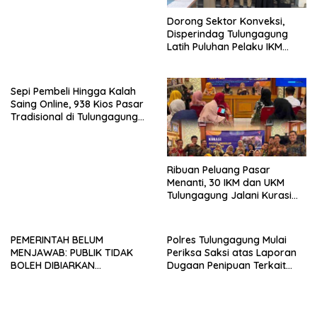
Dorong Sektor Konveksi,
Disperindag Tulungagung
Latih Puluhan Pelaku IKM
Menjahit Vest
Sepi Pembeli Hingga Kalah
Saing Online, 938 Kios Pasar
Tradisional di Tulungagung
Mangkrak dan Ditegur
Disperindag
Ribuan Peluang Pasar
Menanti, 30 IKM dan UKM
Tulungagung Jalani Kurasi
Promosi Dagang Jawa Timur
PEMERINTAH BELUM
Polres Tulungagung Mulai
MENJAWAB: PUBLIK TIDAK
Periksa Saksi atas Laporan
BOLEH DIBIARKAN
Dugaan Penipuan Terkait
MENUNGGU TANPA
Program MBG
KEPASTIAN