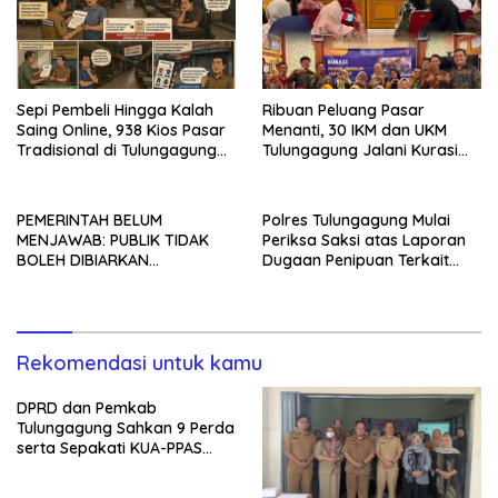
Sepi Pembeli Hingga Kalah
Ribuan Peluang Pasar
Saing Online, 938 Kios Pasar
Menanti, 30 IKM dan UKM
Tradisional di Tulungagung
Tulungagung Jalani Kurasi
Mangkrak dan Ditegur
Promosi Dagang Jawa Timur
Disperindag
PEMERINTAH BELUM
Polres Tulungagung Mulai
MENJAWAB: PUBLIK TIDAK
Periksa Saksi atas Laporan
BOLEH DIBIARKAN
Dugaan Penipuan Terkait
MENUNGGU TANPA
Program MBG
KEPASTIAN
Rekomendasi untuk kamu
DPRD dan Pemkab
Tulungagung Sahkan 9 Perda
serta Sepakati KUA-PPAS
2027