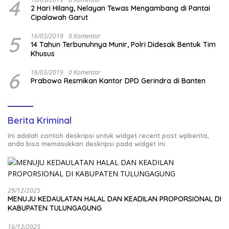
4
2 Hari Hilang, Nelayan Tewas Mengambang di Pantai
Cipalawah Garut
5
16/03/2019
0 Komentar
14 Tahun Terbunuhnya Munir, Polri Didesak Bentuk Tim
Khusus
6
16/03/2019
0 Komentar
Prabowo Resmikan Kantor DPD Gerindra di Banten
Berita Kriminal
Ini adalah contoh deskripsi untuk widget recent post wpberita,
anda bisa memasukkan deskripsi pada widget ini.
29/12/2025
MENUJU KEDAULATAN HALAL DAN KEADILAN PROPORSIONAL DI
KABUPATEN TULUNGAGUNG
16/12/2025