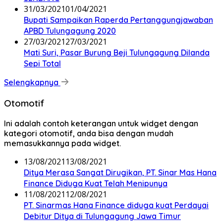
31/03/2021
01/04/2021
Bupati Sampaikan Raperda Pertanggungjawaban
APBD Tulungagung 2020
27/03/2021
27/03/2021
Mati Suri, Pasar Burung Beji Tulungagung Dilanda
Sepi Total
Selengkapnya
Otomotif
Ini adalah contoh keterangan untuk widget dengan
kategori otomotif, anda bisa dengan mudah
memasukkannya pada widget.
13/08/2021
13/08/2021
Ditya Merasa Sangat Dirugikan, PT. Sinar Mas Hana
Finance Diduga Kuat Telah Menipunya
11/08/2021
12/08/2021
PT. Sinarmas Hana Finance diduga kuat Perdayai
Debitur Ditya di Tulungagung Jawa Timur