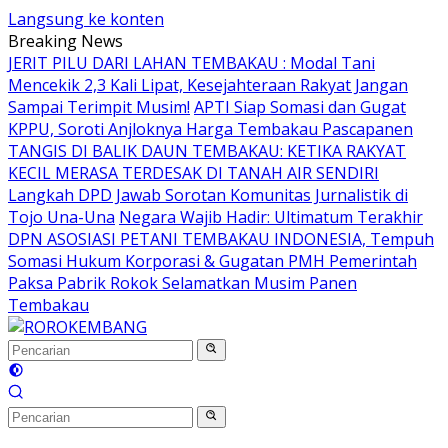
Langsung ke konten
Breaking News
JERIT PILU DARI LAHAN TEMBAKAU ​: Modal Tani
Mencekik 2,3 Kali Lipat, Kesejahteraan Rakyat Jangan
Sampai Terimpit Musim!
APTI Siap Somasi dan Gugat
KPPU, Soroti Anjloknya Harga Tembakau Pascapanen
TANGIS DI BALIK DAUN TEMBAKAU: KETIKA RAKYAT
KECIL MERASA TERDESAK DI TANAH AIR SENDIRI
Langkah DPD Jawab Sorotan Komunitas Jurnalistik di
Tojo Una-Una
Negara Wajib Hadir: Ultimatum Terakhir
DPN ASOSIASI PETANI TEMBAKAU INDONESIA, Tempuh
Somasi Hukum Korporasi & Gugatan PMH Pemerintah
Paksa Pabrik Rokok Selamatkan Musim Panen
Tembakau