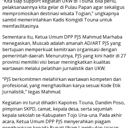
“Kita siap support kegiatan UKW di Touna. Bila perlu,
pelaksanaannya kita gelar di Pulau Papan agar sekaligus
mempromosikan destinasi wisata Togian,” ungkapnya
sambil memerintahkan Kadis Komgidi Touna untuk
memfasilitasinya.
Sementara itu, Ketua Umum DPP PJS Mahmud Marhaba
menegaskan, Muscab adalah amanah AD/ART PJS yang
bertujuan memperkuat kemitraan organisasi dengan
pemerintah daerah. Menurutnya, PJS yang kini hadir di 27
provinsi memiliki visi besar meningkatkan kualitas
wartawan melalui pelatihan jurnalistik dan UKW.
“PJS berkomitmen melahirkan wartawan kompeten dan
profesional, yang menghasilkan karya sesuai Kode Etik
Jurnalistik,” tegas Mahmud.
Kegiatan ini turut dihadiri Kapolres Touna, Dandim Poso,
pimpinan SKPD, camat, kepala desa, serta sejumlah
kepala sekolah se-Kabupaten Tojo Una-una. Pada akhir
acara, Ketua Umum DPP PJS menyerahkan piagam
penghargaan kepada Bupati Ilham Lawidu dan jajaran