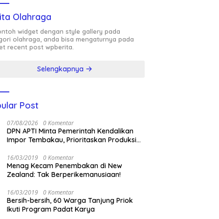
ita Olahraga
contoh widget dengan style gallery pada
gori olahraga, anda bisa mengaturnya pada
et recent post wpberita.
Selengkapnya
ular Post
07/08/2026
0 Komentar
DPN APTI Minta Pemerintah Kendalikan
Impor Tembakau, Prioritaskan Produksi
Nasional Saat Panen
16/03/2019
0 Komentar
Menag Kecam Penembakan di New
Zealand: Tak Berperikemanusiaan!
16/03/2019
0 Komentar
Bersih-bersih, 60 Warga Tanjung Priok
Ikuti Program Padat Karya