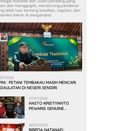
rbagai masalah dari sudut pandang yang
jam dan menggugah, mendorong pemikiran
ng lebih luas tentang keadilan, regulasi, dan
namika hukum di masyarakat.
/07/2026
INI : PETANI TEMBAKAU MASIH MENCARI
DAULATAN DI NEGERI SENDIRI
07/07/2026
HASTO KRISTIYANTO
PEWARIS GENUINE
PEMIKIRAN BUNG KARNO
06/07/2026
BRIPDA NATANAEL