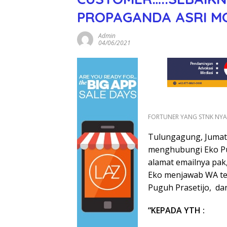
PROPAGANDA ASRI M
Admin
04/06/2021
FORTUNER YANG STNK NYA 
Tulungagung, Jumat 4
menghubungi Eko Pug
alamat emailnya pak,
Eko menjawab WA te
Puguh Prasetijo, d
“
KEPADA YTH :