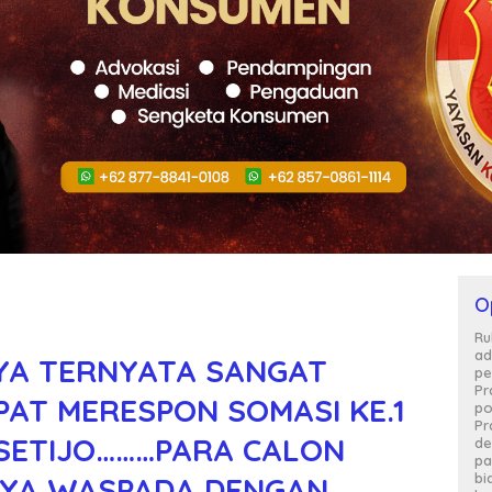
O
Ru
ad
YA TERNYATA SANGAT
pe
Pr
PAT MERESPON SOMASI KE.1
po
Pr
ASETIJO………PARA CALON
de
pa
bi
NYA WASPADA DENGAN