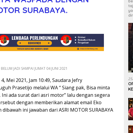
be
ta
OTOR SURABAYA.
ya
di
BELUM JADI SAMPAI JUMAT 04 JUNI 2021
25
, Mei 2021, Jam 10:49, Saudara Jefry
OP
uh Prasetijo melalui WA “ Siang pak, Bisa minta
KE
 Ini ada surat dari asri motor” lalu dengan segera
rsebut dengan memberikan alamat email Eko
an dibawah ini jawaban dari ASRI MOTOR SURABAYA