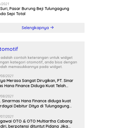
3/2021
 Suri, Pasar Burung Beji Tulungagung
nda Sepi Total
Selengkapnya
tomotif
i adalah contoh keterangan untuk widget
ngan kategori otomotif, anda bisa dengan
dah memasukkannya pada widget.
/08/2021
tya Merasa Sangat Dirugikan, PT. Sinar
s Hana Finance Diduga Kuat Telah
enipunya
/08/2021
. Sinarmas Hana Finance diduga kuat
rdayai Debitur Ditya di Tulungagung
awa Timur
/07/2021
awai OTO & OTO Multiartha Cabang
diri, berpotensi dituntut Pidana Jika