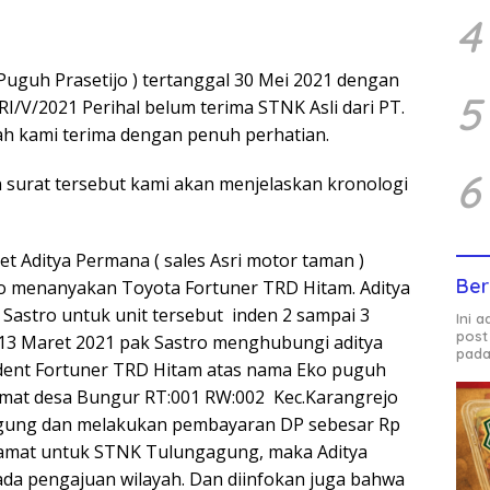
4
Puguh Prasetijo ) tertanggal 30 Mei 2021 dengan
5
/V/2021 Perihal belum terima STNK Asli dari PT.
ah kami terima dengan penuh perhatian.
6
surat tersebut kami akan menjelaskan kronologi
t Aditya Permana ( sales Asri motor taman )
Ber
o menanyakan Toyota Fortuner TRD Hitam. Aditya
Sastro untuk unit tersebut inden 2 sampai 3
Ini 
post
 13 Maret 2021 pak Sastro menghubungi aditya
pada
dent Fortuner TRD Hitam atas nama Eko puguh
amat desa Bungur RT:001 RW:002 Kec.Karangrejo
gung dan melakukan pembayaran DP sebesar Rp
alamat untuk STNK Tulungagung, maka Aditya
da pengajuan wilayah. Dan diinfokan juga bahwa