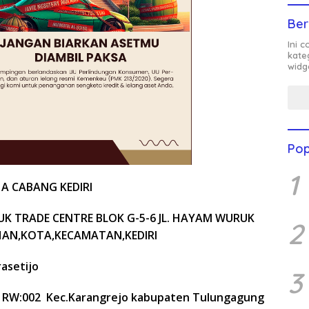
Ber
Ini 
kate
widg
Pop
1
A CABANG KEDIRI
K TRADE CENTRE BLOK G-5-6 JL. HAYAM WURUK
2
HAN,KOTA,KECAMATAN,KEDIRI
rasetijo
3
1 RW:002 Kec.Karangrejo kabupaten Tulungagung