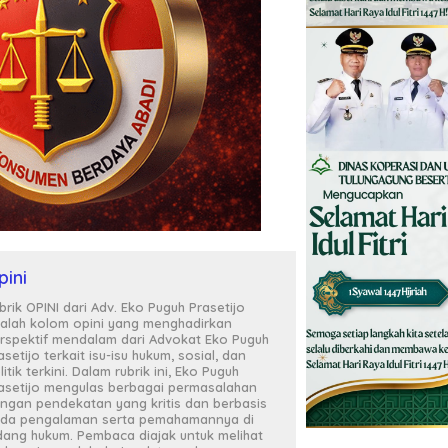
pini
brik OPINI dari Adv. Eko Puguh Prasetijo
alah kolom opini yang menghadirkan
rspektif mendalam dari Advokat Eko Puguh
asetijo terkait isu-isu hukum, sosial, dan
litik terkini. Dalam rubrik ini, Eko Puguh
asetijo mengulas berbagai permasalahan
ngan pendekatan yang kritis dan berbasis
da pengalaman serta pemahamannya di
dang hukum. Pembaca diajak untuk melihat