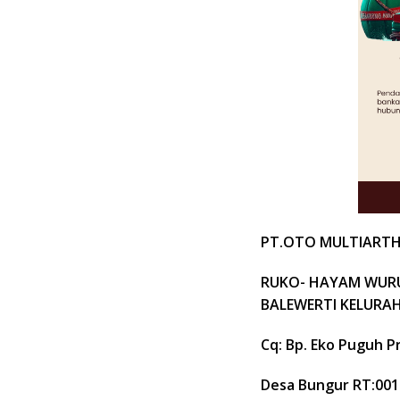
PT.OTO MULTIARTH
RUKO- HAYAM WURU
BALEWERTI KELURA
Cq: Bp. Eko Puguh P
Desa Bungur RT:00