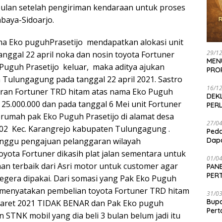
2bulan setelah pengiriman kendaraan untuk proses
abaya-Sidoarjo.
ama Eko puguhPrasetijo mendapatkan alokasi unit
29/1
 tanggal 22 april noka dan nosin toyota Fortuner
MEN
Puguh Prasetijo keluar, maka aditya ajukan
PRO
 Tulungagung pada tanggal 22 april 2021. Sastro
16/1
an Fortuner TRD hitam atas nama Eko Puguh
DEK
 25.000.000 dan pada tanggal 6 Mei unit Fortuner
PER
erumah pak Eko Puguh Prasetijo di alamat desa
27/0
02 Kec. Karangrejo kabupaten Tulungagung .
Peda
Dapa
nggu pengajuan pelanggaran wilayah
yota Fortuner dikasih plat jalan sementara untuk
01/0
n terbaik dari Asri motor untuk customer agar
PANE
PER
 segera dipakai. Dari somasi yang Pak Eko Puguh
SEN
g menyatakan pembelian toyota Fortuner TRD hitam
31/0
Bup
 maret 2021 TIDAK BENAR dan Pak Eko puguh
Per
 STNK mobil yang dia beli 3 bulan belum jadi itu