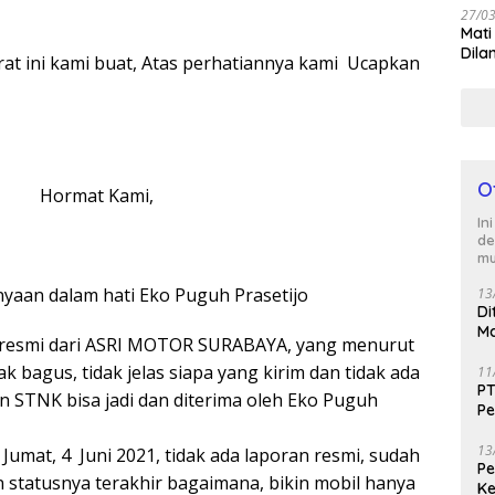
27/0
Mati
Dila
i kami buat, Atas perhatiannya kami Ucapkan
O
 Kami,
In
de
mu
yaan dalam hati Eko Puguh Prasetijo
13
Di
Ma
n resmi dari ASRI MOTOR SURABAYA, yang menurut
M
ak bagus, tidak jelas siapa yang kirim dan tidak ada
11
PT
n STNK bisa jadi dan diterima oleh Eko Puguh
Pe
J
13
Jumat, 4 Juni 2021, tidak ada laporan resmi, sudah
Peg
n statusnya terakhir bagaimana, bikin mobil hanya
Ke