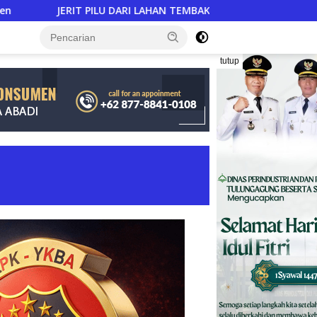
LU DARI LAHAN TEMBAKAU ​: Modal Tani Mencekik 2,3 Kali Lipat,
tutup