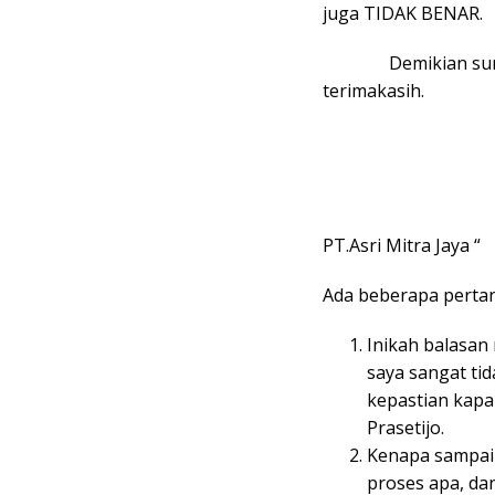
juga TIDAK BENAR.
Demikian surat in
terimakasih.
Hormat
PT.Asri Mitra Jaya “
Ada beberapa pertan
Inikah balasa
saya sangat tid
kepastian kapa
Prasetijo.
Kenapa sampai 
proses apa, da