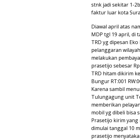
stnk jadi sekitar 1-
faktur luar kota Sur
Diawal april atas n
MDP tgl 19 april, di
TRD yg dipesan Eko 
pelanggaran wilayah
melakukan pembayar
prasetijo sebesar Rp
TRD hitam dikirim k
Bungur RT:001 RW:0
Karena sambil menu
Tulungagung unit To
memberikan pelayana
mobil yg dibeli bisa
Prasetijo kirim yan
dimulai tanggal 10
prasetijo menyatakan