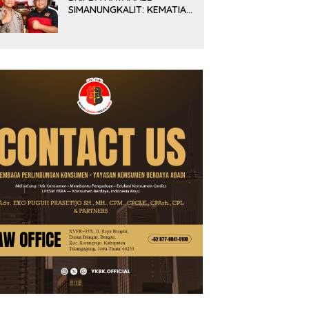
SIMANUNGKALIT: KEMATIAN
YANG HARUS DIUNGKAP
TERANG, BUKAN
DIBIARKAN MENJADI
TANDA TANYA