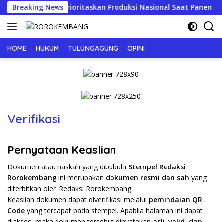
Langsung
r Tembakau, Prioritaskan Produksi Nasional Saat Panen
Breaking News
ke
konten
HOME
HUKUM
TULUNGAGUNG
OPINI
Verifikasi
Pernyataan Keaslian
Dokumen atau naskah yang dibubuhi
Stempel Redaksi
Rorokembang
ini merupakan
dokumen resmi dan sah
yang
diterbitkan oleh Redaksi Rorokembang.
Keaslian dokumen dapat diverifikasi melalui
pemindaian QR
Code
yang terdapat pada stempel. Apabila halaman ini dapat
diakses, maka dokumen tersebut dinyatakan
asli, valid, dan