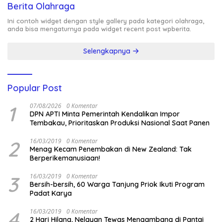
Berita Olahraga
Ini contoh widget dengan style gallery pada kategori olahraga,
anda bisa mengaturnya pada widget recent post wpberita.
Selengkapnya
Popular Post
1
07/08/2026
0 Komentar
DPN APTI Minta Pemerintah Kendalikan Impor
Tembakau, Prioritaskan Produksi Nasional Saat Panen
2
16/03/2019
0 Komentar
Menag Kecam Penembakan di New Zealand: Tak
Berperikemanusiaan!
3
16/03/2019
0 Komentar
Bersih-bersih, 60 Warga Tanjung Priok Ikuti Program
Padat Karya
4
16/03/2019
0 Komentar
2 Hari Hilang, Nelayan Tewas Mengambang di Pantai