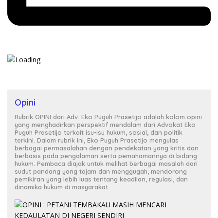
Opini
Rubrik OPINI dari Adv. Eko Puguh Prasetijo adalah kolom opini
yang menghadirkan perspektif mendalam dari Advokat Eko
Puguh Prasetijo terkait isu-isu hukum, sosial, dan politik
terkini. Dalam rubrik ini, Eko Puguh Prasetijo mengulas
berbagai permasalahan dengan pendekatan yang kritis dan
berbasis pada pengalaman serta pemahamannya di bidang
hukum. Pembaca diajak untuk melihat berbagai masalah dari
sudut pandang yang tajam dan menggugah, mendorong
pemikiran yang lebih luas tentang keadilan, regulasi, dan
dinamika hukum di masyarakat.