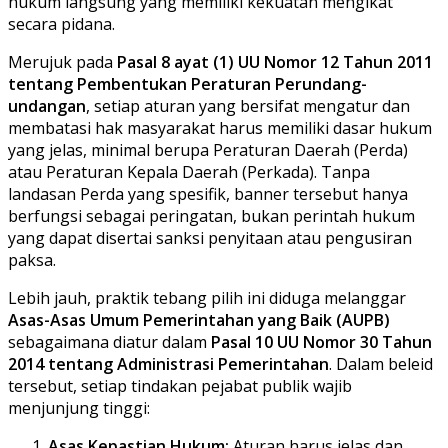
hukum langsung yang memiliki kekuatan mengikat
secara pidana.
Merujuk pada
Pasal 8 ayat (1) UU Nomor 12 Tahun 2011
tentang Pembentukan Peraturan Perundang-
undangan
, setiap aturan yang bersifat mengatur dan
membatasi hak masyarakat harus memiliki dasar hukum
yang jelas, minimal berupa Peraturan Daerah (Perda)
atau Peraturan Kepala Daerah (Perkada). Tanpa
landasan Perda yang spesifik, banner tersebut hanya
berfungsi sebagai peringatan, bukan perintah hukum
yang dapat disertai sanksi penyitaan atau pengusiran
paksa.
Lebih jauh, praktik tebang pilih ini diduga melanggar
Asas-Asas Umum Pemerintahan yang Baik (AUPB)
sebagaimana diatur dalam
Pasal 10 UU Nomor 30 Tahun
2014 tentang Administrasi Pemerintahan
. Dalam beleid
tersebut, setiap tindakan pejabat publik wajib
menjunjung tinggi:
Asas Kepastian Hukum:
Aturan harus jelas dan