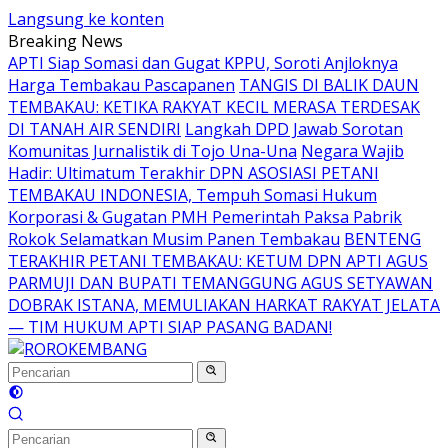
Langsung ke konten
Breaking News
APTI Siap Somasi dan Gugat KPPU, Soroti Anjloknya
Harga Tembakau Pascapanen
TANGIS DI BALIK DAUN
TEMBAKAU: KETIKA RAKYAT KECIL MERASA TERDESAK
DI TANAH AIR SENDIRI
Langkah DPD Jawab Sorotan
Komunitas Jurnalistik di Tojo Una-Una
Negara Wajib
Hadir: Ultimatum Terakhir DPN ASOSIASI PETANI
TEMBAKAU INDONESIA, Tempuh Somasi Hukum
Korporasi & Gugatan PMH Pemerintah Paksa Pabrik
Rokok Selamatkan Musim Panen Tembakau
BENTENG
TERAKHIR PETANI TEMBAKAU: KETUM DPN APTI AGUS
PARMUJI DAN BUPATI TEMANGGUNG AGUS SETYAWAN
DOBRAK ISTANA, MEMULIAKAN HARKAT RAKYAT JELATA
— TIM HUKUM APTI SIAP PASANG BADAN!