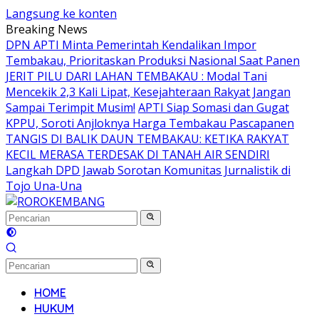
Langsung ke konten
Breaking News
DPN APTI Minta Pemerintah Kendalikan Impor
Tembakau, Prioritaskan Produksi Nasional Saat Panen
JERIT PILU DARI LAHAN TEMBAKAU ​: Modal Tani
Mencekik 2,3 Kali Lipat, Kesejahteraan Rakyat Jangan
Sampai Terimpit Musim!
APTI Siap Somasi dan Gugat
KPPU, Soroti Anjloknya Harga Tembakau Pascapanen
TANGIS DI BALIK DAUN TEMBAKAU: KETIKA RAKYAT
KECIL MERASA TERDESAK DI TANAH AIR SENDIRI
Langkah DPD Jawab Sorotan Komunitas Jurnalistik di
Tojo Una-Una
HOME
HUKUM