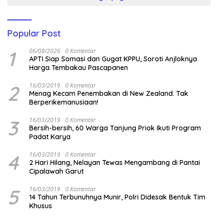
Popular Post
1
06/08/2026
0 Komentar
APTI Siap Somasi dan Gugat KPPU, Soroti Anjloknya
Harga Tembakau Pascapanen
2
16/03/2019
0 Komentar
Menag Kecam Penembakan di New Zealand: Tak
Berperikemanusiaan!
3
16/03/2019
0 Komentar
Bersih-bersih, 60 Warga Tanjung Priok Ikuti Program
Padat Karya
4
16/03/2019
0 Komentar
2 Hari Hilang, Nelayan Tewas Mengambang di Pantai
Cipalawah Garut
5
16/03/2019
0 Komentar
14 Tahun Terbunuhnya Munir, Polri Didesak Bentuk Tim
Khusus