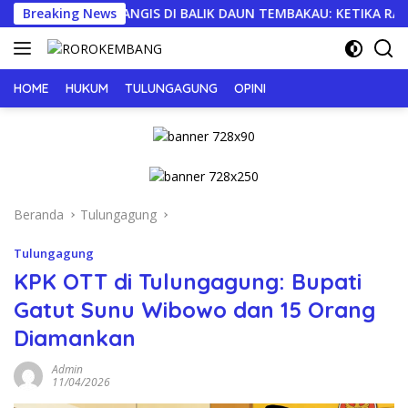
Langsung
Breaking News
TANGIS DI BALIK DAUN TEMBAKAU: KETIKA RAKYAT KECIL M
ke
konten
HOME
HUKUM
TULUNGAGUNG
OPINI
Beranda
Tulungagung
Tulungagung
KPK OTT di Tulungagung: Bupati
Gatut Sunu Wibowo dan 15 Orang
Diamankan
Admin
11/04/2026