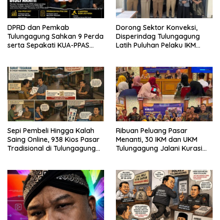
DPRD dan Pemkab
Dorong Sektor Konveksi,
Tulungagung Sahkan 9 Perda
Disperindag Tulungagung
serta Sepakati KUA-PPAS
Latih Puluhan Pelaku IKM
2027
Menjahit Vest
Sepi Pembeli Hingga Kalah
Ribuan Peluang Pasar
Saing Online, 938 Kios Pasar
Menanti, 30 IKM dan UKM
Tradisional di Tulungagung
Tulungagung Jalani Kurasi
Mangkrak dan Ditegur
Promosi Dagang Jawa Timur
Disperindag