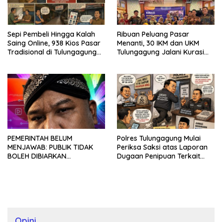
Sepi Pembeli Hingga Kalah
Ribuan Peluang Pasar
Saing Online, 938 Kios Pasar
Menanti, 30 IKM dan UKM
Tradisional di Tulungagung
Tulungagung Jalani Kurasi
Mangkrak dan Ditegur
Promosi Dagang Jawa Timur
Disperindag
PEMERINTAH BELUM
Polres Tulungagung Mulai
MENJAWAB: PUBLIK TIDAK
Periksa Saksi atas Laporan
BOLEH DIBIARKAN
Dugaan Penipuan Terkait
MENUNGGU TANPA
Program MBG
KEPASTIAN
Opini