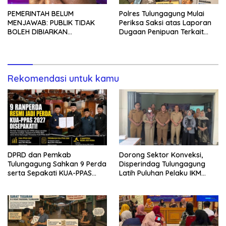
PEMERINTAH BELUM
Polres Tulungagung Mulai
MENJAWAB: PUBLIK TIDAK
Periksa Saksi atas Laporan
BOLEH DIBIARKAN
Dugaan Penipuan Terkait
MENUNGGU TANPA
Program MBG
KEPASTIAN
Rekomendasi untuk kamu
DPRD dan Pemkab
Dorong Sektor Konveksi,
Tulungagung Sahkan 9 Perda
Disperindag Tulungagung
serta Sepakati KUA-PPAS
Latih Puluhan Pelaku IKM
2027
Menjahit Vest