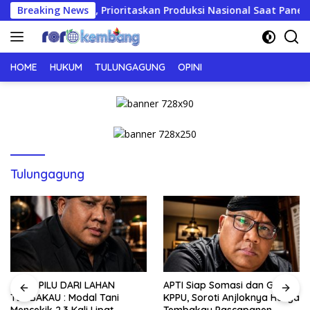
Langsung
 Tembakau, Prioritaskan Produksi Nasional Saat Panen
Breaking News
ke
konten
HOME
HUKUM
TULUNGAGUNG
OPINI
Tulungagung
JERIT PILU DARI LAHAN
APTI Siap Somasi dan Gugat
TEMBAKAU ​: Modal Tani
KPPU, Soroti Anjloknya Harga
Mencekik 2,3 Kali Lipat,
Tembakau Pascapanen