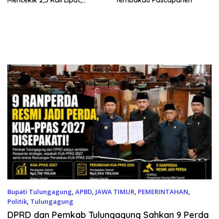
Kesejahteraan Rakyat
Jangan Sampai Terimpit
Musim!
Bupati Tulungagung
,
APBD
,
JAWA TIMUR
,
PEMERINTAHAN
,
Politik
,
Tulungagung
01/08/2026
DPRD dan Pemkab Tulungagung Sahkan 9 Perda