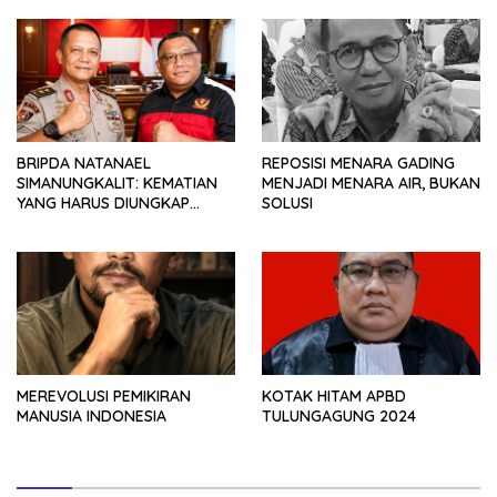
BRIPDA NATANAEL
REPOSISI MENARA GADING
SIMANUNGKALIT: KEMATIAN
MENJADI MENARA AIR, BUKAN
YANG HARUS DIUNGKAP
SOLUSI
TERANG, BUKAN DIBIARKAN
MENJADI TANDA TANYA
MEREVOLUSI PEMIKIRAN
KOTAK HITAM APBD
MANUSIA INDONESIA
TULUNGAGUNG 2024