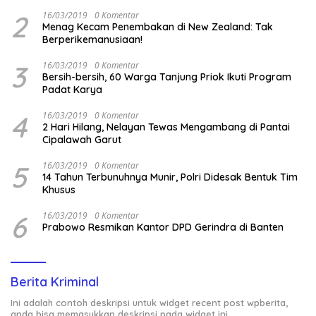
2
16/03/2019
0 Komentar
Menag Kecam Penembakan di New Zealand: Tak
Berperikemanusiaan!
3
16/03/2019
0 Komentar
Bersih-bersih, 60 Warga Tanjung Priok Ikuti Program
Padat Karya
4
16/03/2019
0 Komentar
2 Hari Hilang, Nelayan Tewas Mengambang di Pantai
Cipalawah Garut
5
16/03/2019
0 Komentar
14 Tahun Terbunuhnya Munir, Polri Didesak Bentuk Tim
Khusus
6
16/03/2019
0 Komentar
Prabowo Resmikan Kantor DPD Gerindra di Banten
Berita Kriminal
Ini adalah contoh deskripsi untuk widget recent post wpberita,
anda bisa memasukkan deskripsi pada widget ini.