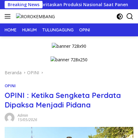
Langsung
, Prioritaskan Produksi Nasional Saat Panen
Breaking News
JERIT PI
ke
konten
HOME
HUKUM
TULUNGAGUNG
OPINI
Beranda
OPINI
OPINI
OPINI : Ketika Sengketa Perdata
Dipaksa Menjadi Pidana
Admin
15/05/2026