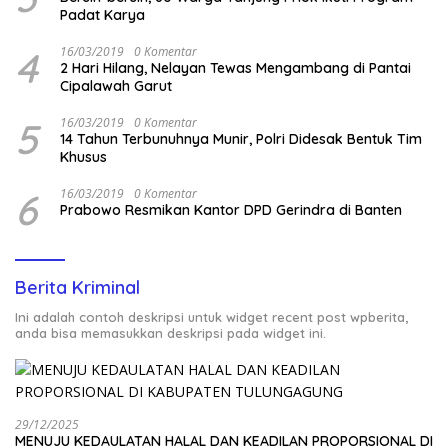
Padat Karya
4
16/03/2019
0 Komentar
2 Hari Hilang, Nelayan Tewas Mengambang di Pantai
Cipalawah Garut
5
16/03/2019
0 Komentar
14 Tahun Terbunuhnya Munir, Polri Didesak Bentuk Tim
Khusus
6
16/03/2019
0 Komentar
Prabowo Resmikan Kantor DPD Gerindra di Banten
Berita Kriminal
Ini adalah contoh deskripsi untuk widget recent post wpberita,
anda bisa memasukkan deskripsi pada widget ini.
29/12/2025
MENUJU KEDAULATAN HALAL DAN KEADILAN PROPORSIONAL DI