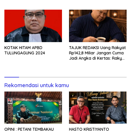
TERANG, BUKAN DIBIARKAN
MENJADI TANDA TANYA
KOTAK HITAM APBD
TAJUK REDAKSI Uang Rakyat
TULUNGAGUNG 2024
Rp142,8 Miliar Jangan Cuma
Jadi Angka di Kertas: Rakyat
Berhak Tahu Asetnya di
Mana, Hasilnya ke Mana, dan
Siapa yang Bertanggung
Jawab?
Rekomendasi untuk kamu
OPINI : PETANI TEMBAKAU
HASTO KRISTIYANTO