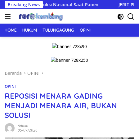
Langsung
Produksi Nasional Saat Panen
Breaking News
JERIT PILU DARI LAHAN T
ke
konten
HOME
HUKUM
TULUNGAGUNG
OPINI
Beranda
OPINI
OPINI
REPOSISI MENARA GADING
MENJADI MENARA AIR, BUKAN
SOLUSI
Admin
05/07/2026