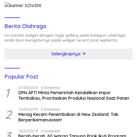
Berita Olahraga
Ini contoh widget dengan style gallery pada kategori olahraga,
anda bisa mengaturnya pada widget recent post wpberita.
Selengkapnya
Popular Post
1
07/08/2026
0 Komentar
DPN APTI Minta Pemerintah Kendalikan Impor
Tembakau, Prioritaskan Produksi Nasional Saat Panen
2
16/03/2019
0 Komentar
Menag Kecam Penembakan di New Zealand: Tak
Berperikemanusiaan!
3
16/03/2019
0 Komentar
Bersih-bersih, 60 Warga Tanjung Priok Ikuti Program