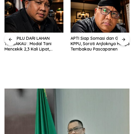
JERIT PILU DARI LAHAN
APTI Siap Somasi dan Gugat
TEMBAKAU ​: Modal Tani
KPPU, Soroti Anjloknya Harga
Mencekik 2,3 Kali Lipat,
Tembakau Pascapanen
Kesejahteraan Rakyat
Jangan Sampai Terimpit
Musim!