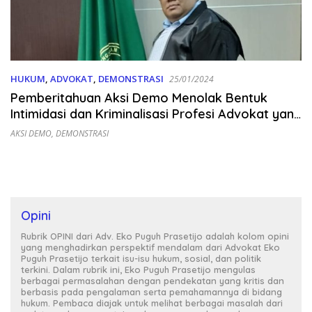
HUKUM
,
ADVOKAT
,
DEMONSTRASI
25/01/2024
Pemberitahuan Aksi Demo Menolak Bentuk
Intimidasi dan Kriminalisasi Profesi Advokat yang
Dilakukan Oknum Penyidik
AKSI DEMO
,
DEMONSTRASI
Opini
Rubrik OPINI dari Adv. Eko Puguh Prasetijo adalah kolom opini
yang menghadirkan perspektif mendalam dari Advokat Eko
Puguh Prasetijo terkait isu-isu hukum, sosial, dan politik
terkini. Dalam rubrik ini, Eko Puguh Prasetijo mengulas
berbagai permasalahan dengan pendekatan yang kritis dan
berbasis pada pengalaman serta pemahamannya di bidang
hukum. Pembaca diajak untuk melihat berbagai masalah dari