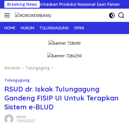
Langsung
embakau, Prioritaskan Produksi Nasional Saat Panen
Breaking News
J
ke
konten
HOME
HUKUM
TULUNGAGUNG
OPINI
Beranda
Tulungagung
Tulungagung
RSUD dr. Iskak Tulungagung
Gandeng FISIP UI Untuk Terapkan
Sistem e-BLUD
Admin
15/02/2025