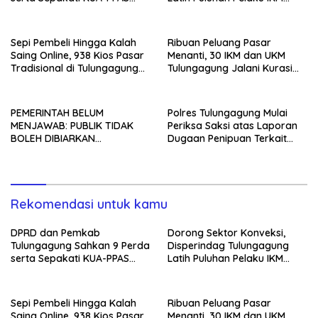
2027
Menjahit Vest
Sepi Pembeli Hingga Kalah
Ribuan Peluang Pasar
Saing Online, 938 Kios Pasar
Menanti, 30 IKM dan UKM
Tradisional di Tulungagung
Tulungagung Jalani Kurasi
Mangkrak dan Ditegur
Promosi Dagang Jawa Timur
Disperindag
PEMERINTAH BELUM
Polres Tulungagung Mulai
MENJAWAB: PUBLIK TIDAK
Periksa Saksi atas Laporan
BOLEH DIBIARKAN
Dugaan Penipuan Terkait
MENUNGGU TANPA
Program MBG
KEPASTIAN
Rekomendasi untuk kamu
DPRD dan Pemkab
Dorong Sektor Konveksi,
Tulungagung Sahkan 9 Perda
Disperindag Tulungagung
serta Sepakati KUA-PPAS
Latih Puluhan Pelaku IKM
2027
Menjahit Vest
Sepi Pembeli Hingga Kalah
Ribuan Peluang Pasar
Saing Online, 938 Kios Pasar
Menanti, 30 IKM dan UKM