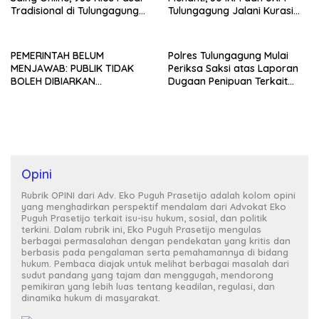
Tradisional di Tulungagung
Tulungagung Jalani Kurasi
Mangkrak dan Ditegur
Promosi Dagang Jawa Timur
Disperindag
PEMERINTAH BELUM
Polres Tulungagung Mulai
MENJAWAB: PUBLIK TIDAK
Periksa Saksi atas Laporan
BOLEH DIBIARKAN
Dugaan Penipuan Terkait
MENUNGGU TANPA
Program MBG
KEPASTIAN
Opini
Rubrik OPINI dari Adv. Eko Puguh Prasetijo adalah kolom opini
yang menghadirkan perspektif mendalam dari Advokat Eko
Puguh Prasetijo terkait isu-isu hukum, sosial, dan politik
terkini. Dalam rubrik ini, Eko Puguh Prasetijo mengulas
berbagai permasalahan dengan pendekatan yang kritis dan
berbasis pada pengalaman serta pemahamannya di bidang
hukum. Pembaca diajak untuk melihat berbagai masalah dari
sudut pandang yang tajam dan menggugah, mendorong
pemikiran yang lebih luas tentang keadilan, regulasi, dan
dinamika hukum di masyarakat.