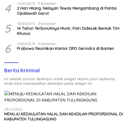
4
16/03/2019
0 Komentar
2 Hari Hilang, Nelayan Tewas Mengambang di Pantai
Cipalawah Garut
5
16/03/2019
0 Komentar
14 Tahun Terbunuhnya Munir, Polri Didesak Bentuk Tim
Khusus
6
16/03/2019
0 Komentar
Prabowo Resmikan Kantor DPD Gerindra di Banten
Berita Kriminal
Ini adalah contoh deskripsi untuk widget recent post wpberita,
anda bisa memasukkan deskripsi pada widget ini.
29/12/2025
MENUJU KEDAULATAN HALAL DAN KEADILAN PROPORSIONAL DI
KABUPATEN TULUNGAGUNG