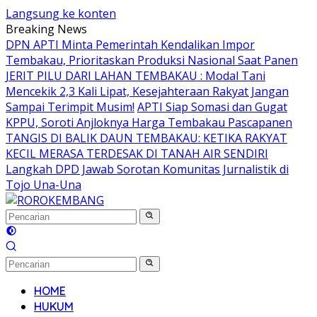
Langsung ke konten
Breaking News
DPN APTI Minta Pemerintah Kendalikan Impor
Tembakau, Prioritaskan Produksi Nasional Saat Panen
JERIT PILU DARI LAHAN TEMBAKAU ​: Modal Tani
Mencekik 2,3 Kali Lipat, Kesejahteraan Rakyat Jangan
Sampai Terimpit Musim!
APTI Siap Somasi dan Gugat
KPPU, Soroti Anjloknya Harga Tembakau Pascapanen
TANGIS DI BALIK DAUN TEMBAKAU: KETIKA RAKYAT
KECIL MERASA TERDESAK DI TANAH AIR SENDIRI
Langkah DPD Jawab Sorotan Komunitas Jurnalistik di
Tojo Una-Una
HOME
HUKUM