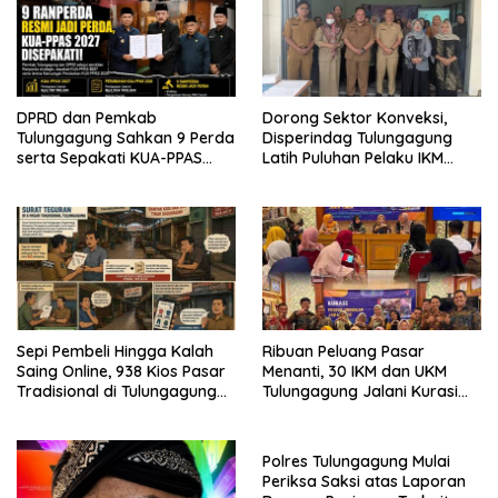
DPRD dan Pemkab
Dorong Sektor Konveksi,
Tulungagung Sahkan 9 Perda
Disperindag Tulungagung
serta Sepakati KUA-PPAS
Latih Puluhan Pelaku IKM
2027
Menjahit Vest
Sepi Pembeli Hingga Kalah
Ribuan Peluang Pasar
Saing Online, 938 Kios Pasar
Menanti, 30 IKM dan UKM
Tradisional di Tulungagung
Tulungagung Jalani Kurasi
Mangkrak dan Ditegur
Promosi Dagang Jawa Timur
Disperindag
Polres Tulungagung Mulai
Periksa Saksi atas Laporan