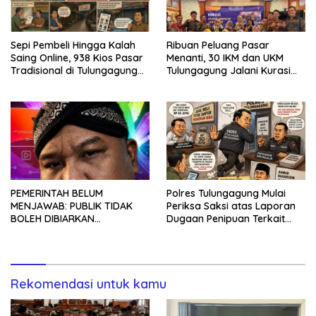
Sepi Pembeli Hingga Kalah
Ribuan Peluang Pasar
Saing Online, 938 Kios Pasar
Menanti, 30 IKM dan UKM
Tradisional di Tulungagung
Tulungagung Jalani Kurasi
Mangkrak dan Ditegur
Promosi Dagang Jawa Timur
Disperindag
Polres Tulungagung Mulai
PEMERINTAH BELUM
Periksa Saksi atas Laporan
MENJAWAB: PUBLIK TIDAK
Dugaan Penipuan Terkait
BOLEH DIBIARKAN
Program MBG
MENUNGGU TANPA
KEPASTIAN
Rekomendasi untuk kamu