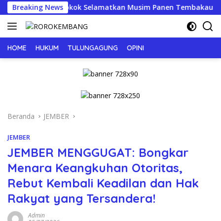
Langsung
 Pabrik Rokok Selamatkan Musim Panen Tembakau
Breaking News
ke
konten
HOME
HUKUM
TULUNGAGUNG
OPINI
Beranda
JEMBER
JEMBER
JEMBER MENGGUGAT: Bongkar
Menara Keangkuhan Otoritas,
Rebut Kembali Keadilan dan Hak
Rakyat yang Tersandera!
Admin