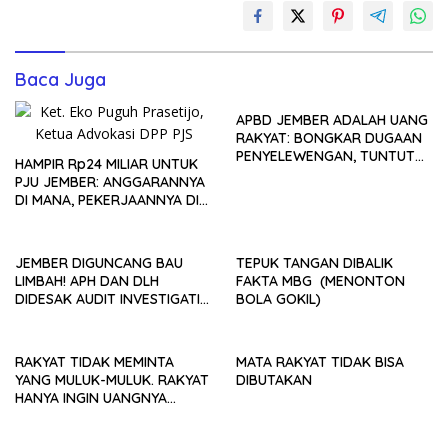
Baca Juga
APBD JEMBER ADALAH UANG
RAKYAT: BONGKAR DUGAAN
PENYELEWENGAN, TUNTUT
HAMPIR Rp24 MILIAR UNTUK
KETEGASAN HUKUM
PJU JEMBER: ANGGARANNYA
SEKARANG!
DI MANA, PEKERJAANNYA DI
MANA?
JEMBER DIGUNCANG BAU
TEPUK TANGAN DIBALIK
LIMBAH! APH DAN DLH
FAKTA MBG (MENONTON
DIDESAK AUDIT INVESTIGATIF
BOLA GOKIL)
SPBG ARJASA, JANGAN
BIARKAN FAKTA TERKUBUR
RAKYAT TIDAK MEMINTA
MATA RAKYAT TIDAK BISA
YANG MULUK-MULUK. RAKYAT
DIBUTAKAN
HANYA INGIN UANGNYA
DIKELOLA DENGAN BENAR