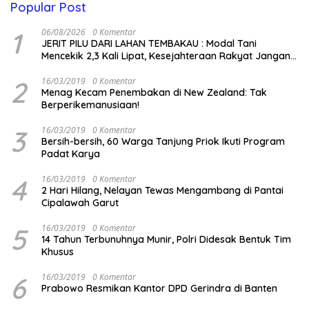
Popular Post
1
06/08/2026
0 Komentar
JERIT PILU DARI LAHAN TEMBAKAU ​: Modal Tani
Mencekik 2,3 Kali Lipat, Kesejahteraan Rakyat Jangan
Sampai Terimpit Musim!
2
16/03/2019
0 Komentar
Menag Kecam Penembakan di New Zealand: Tak
Berperikemanusiaan!
3
16/03/2019
0 Komentar
Bersih-bersih, 60 Warga Tanjung Priok Ikuti Program
Padat Karya
4
16/03/2019
0 Komentar
2 Hari Hilang, Nelayan Tewas Mengambang di Pantai
Cipalawah Garut
5
16/03/2019
0 Komentar
14 Tahun Terbunuhnya Munir, Polri Didesak Bentuk Tim
Khusus
6
16/03/2019
0 Komentar
Prabowo Resmikan Kantor DPD Gerindra di Banten