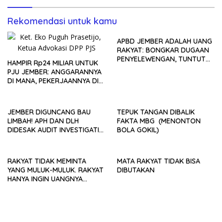
Rekomendasi untuk kamu
APBD JEMBER ADALAH UANG
RAKYAT: BONGKAR DUGAAN
PENYELEWENGAN, TUNTUT
HAMPIR Rp24 MILIAR UNTUK
KETEGASAN HUKUM
PJU JEMBER: ANGGARANNYA
SEKARANG!
DI MANA, PEKERJAANNYA DI
MANA?
JEMBER DIGUNCANG BAU
TEPUK TANGAN DIBALIK
LIMBAH! APH DAN DLH
FAKTA MBG (MENONTON
DIDESAK AUDIT INVESTIGATIF
BOLA GOKIL)
SPBG ARJASA, JANGAN
BIARKAN FAKTA TERKUBUR
RAKYAT TIDAK MEMINTA
MATA RAKYAT TIDAK BISA
YANG MULUK-MULUK. RAKYAT
DIBUTAKAN
HANYA INGIN UANGNYA
DIKELOLA DENGAN BENAR