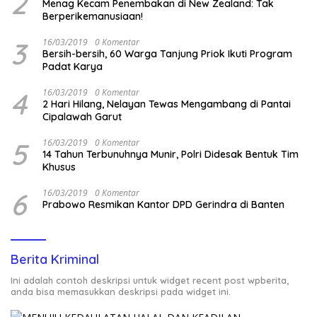
2
Menag Kecam Penembakan di New Zealand: Tak
Berperikemanusiaan!
3
16/03/2019
0 Komentar
Bersih-bersih, 60 Warga Tanjung Priok Ikuti Program
Padat Karya
4
16/03/2019
0 Komentar
2 Hari Hilang, Nelayan Tewas Mengambang di Pantai
Cipalawah Garut
5
16/03/2019
0 Komentar
14 Tahun Terbunuhnya Munir, Polri Didesak Bentuk Tim
Khusus
6
16/03/2019
0 Komentar
Prabowo Resmikan Kantor DPD Gerindra di Banten
Berita Kriminal
Ini adalah contoh deskripsi untuk widget recent post wpberita,
anda bisa memasukkan deskripsi pada widget ini.