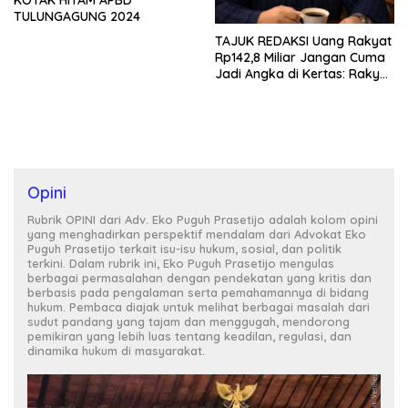
KOTAK HITAM APBD
TULUNGAGUNG 2024
TAJUK REDAKSI Uang Rakyat
Rp142,8 Miliar Jangan Cuma
Jadi Angka di Kertas: Rakyat
Berhak Tahu Asetnya di
Mana, Hasilnya ke Mana, dan
Siapa yang Bertanggung
Jawab?
Opini
Rubrik OPINI dari Adv. Eko Puguh Prasetijo adalah kolom opini
yang menghadirkan perspektif mendalam dari Advokat Eko
Puguh Prasetijo terkait isu-isu hukum, sosial, dan politik
terkini. Dalam rubrik ini, Eko Puguh Prasetijo mengulas
berbagai permasalahan dengan pendekatan yang kritis dan
berbasis pada pengalaman serta pemahamannya di bidang
hukum. Pembaca diajak untuk melihat berbagai masalah dari
sudut pandang yang tajam dan menggugah, mendorong
pemikiran yang lebih luas tentang keadilan, regulasi, dan
dinamika hukum di masyarakat.