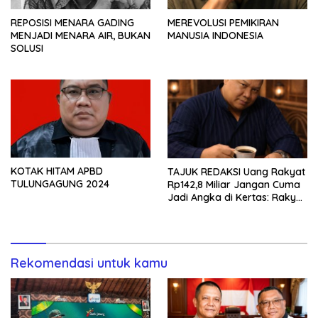
REPOSISI MENARA GADING
MEREVOLUSI PEMIKIRAN
MENJADI MENARA AIR, BUKAN
MANUSIA INDONESIA
SOLUSI
KOTAK HITAM APBD
TAJUK REDAKSI Uang Rakyat
TULUNGAGUNG 2024
Rp142,8 Miliar Jangan Cuma
Jadi Angka di Kertas: Rakyat
Berhak Tahu Asetnya di
Mana, Hasilnya ke Mana, dan
Siapa yang Bertanggung
Jawab?
Rekomendasi untuk kamu