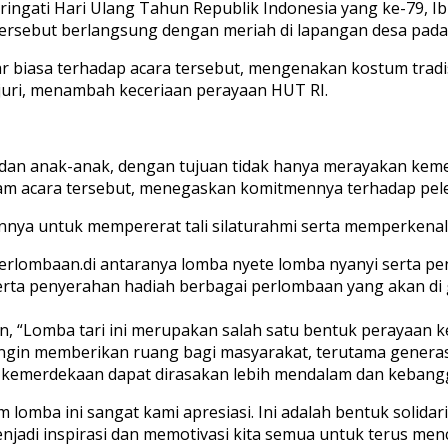
gati Hari Ulang Tahun Republik Indonesia yang ke-79, Ibu
 tersebut berlangsung dengan meriah di lapangan desa pad
 biasa terhadap acara tersebut, mengenakan kostum tradi
juri, menambah keceriaan perayaan HUT RI.
 dan anak-anak, dengan tujuan tidak hanya merayakan kemer
 dalam acara tersebut, menegaskan komitmennya terhadap p
hunnya untuk mempererat tali silaturahmi serta memperkena
erlombaan.di antaranya lomba nyete lomba nyanyi serta pe
erta penyerahan hadiah berbagai perlombaan yang akan di
an, “Lomba tari ini merupakan salah satu bentuk perayaan
i ingin memberikan ruang bagi masyarakat, terutama gener
gat kemerdekaan dapat dirasakan lebih mendalam dan keban
 lomba ini sangat kami apresiasi. Ini adalah bentuk solid
njadi inspirasi dan memotivasi kita semua untuk terus menc