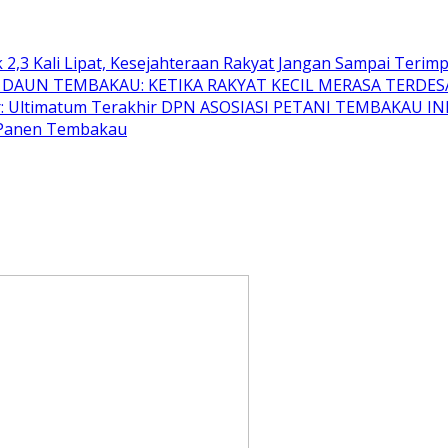
,3 Kali Lipat, Kesejahteraan Rakyat Jangan Sampai Terimp
K DAUN TEMBAKAU: KETIKA RAKYAT KECIL MERASA TERDESA
r: Ultimatum Terakhir DPN ASOSIASI PETANI TEMBAKAU I
 Panen Tembakau