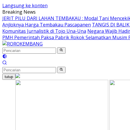
Langsung ke konten
Breaking News
JERIT PILU DARI LAHAN TEMBAKAU ​: Modal Tani Mencekik 2
Anjloknya Harga Tembakau Pascapanen
TANGIS DI BALI
Komunitas Jurnalistik di Tojo Una-Una
Negara Wajib Hadi
PMH Pemerintah Paksa Pabrik Rokok Selamatkan Musim
tutup