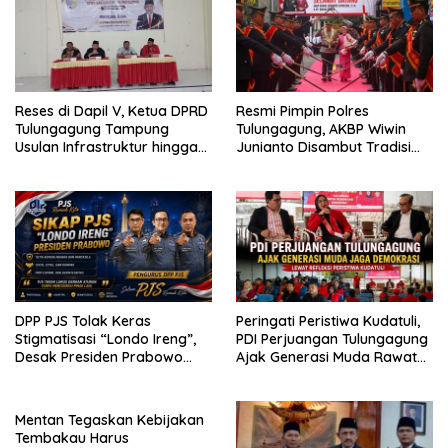
Reses di Dapil V, Ketua DPRD
Resmi Pimpin Polres
Tulungagung Tampung
Tulungagung, AKBP Wiwin
Usulan Infrastruktur hingga
Junianto Disambut Tradisi
Ekonomi
Pedang Pora
DPP PJS Tolak Keras
Peringati Peristiwa Kudatuli,
Stigmatisasi “Londo Ireng”,
PDI Perjuangan Tulungagung
Desak Presiden Prabowo
Ajak Generasi Muda Rawat
Cabut Pernyataan dan Minta
Demokrasi
Maaf*
Mentan Tegaskan Kebijakan
Tembakau Harus