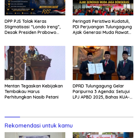
DPP PJS Tolak Keras
Peringati Peristiwa Kudatuli,
Stigmatisasi “Londo Ireng”,
PDI Perjuangan Tulungagung
Desak Presiden Prabowo
Ajak Generasi Muda Rawat
Cabut Pernyataan dan Minta
Demokrasi
Maaf*
Mentan Tegaskan Kebijakan
DPRD Tulungagung Gelar
Tembakau Harus
Paripurna 3 Agenda: Setujui
Perhitungkan Nasib Petani
LPJ APBD 2025, Bahas KUA-
PPAS 2027, dan Lantik PAW
Rekomendasi untuk kamu