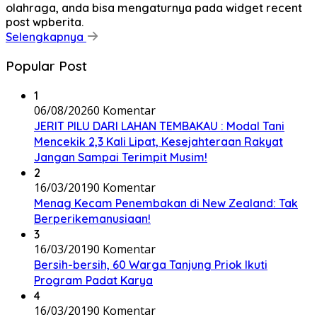
olahraga, anda bisa mengaturnya pada widget recent
post wpberita.
Selengkapnya
Popular Post
1
06/08/2026
0 Komentar
JERIT PILU DARI LAHAN TEMBAKAU ​: Modal Tani
Mencekik 2,3 Kali Lipat, Kesejahteraan Rakyat
Jangan Sampai Terimpit Musim!
2
16/03/2019
0 Komentar
Menag Kecam Penembakan di New Zealand: Tak
Berperikemanusiaan!
3
16/03/2019
0 Komentar
Bersih-bersih, 60 Warga Tanjung Priok Ikuti
Program Padat Karya
4
16/03/2019
0 Komentar