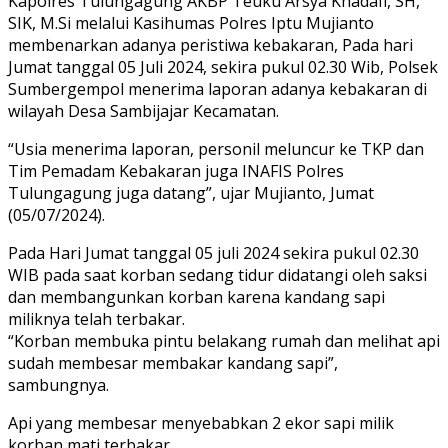
Kapolres Tulungagung AKBP Teuku Arsya Khadafi, SH,
SIK, M.Si melalui Kasihumas Polres Iptu Mujianto
membenarkan adanya peristiwa kebakaran, Pada hari
Jumat tanggal 05 Juli 2024, sekira pukul 02.30 Wib, Polsek
Sumbergempol menerima laporan adanya kebakaran di
wilayah Desa Sambijajar Kecamatan.
“Usia menerima laporan, personil meluncur ke TKP dan
Tim Pemadam Kebakaran juga INAFIS Polres
Tulungagung juga datang”, ujar Mujianto, Jumat
(05/07/2024).
Pada Hari Jumat tanggal 05 juli 2024 sekira pukul 02.30
WIB pada saat korban sedang tidur didatangi oleh saksi
dan membangunkan korban karena kandang sapi
miliknya telah terbakar.
“Korban membuka pintu belakang rumah dan melihat api
sudah membesar membakar kandang sapi”,
sambungnya.
Api yang membesar menyebabkan 2 ekor sapi milik
korban mati terbakar.