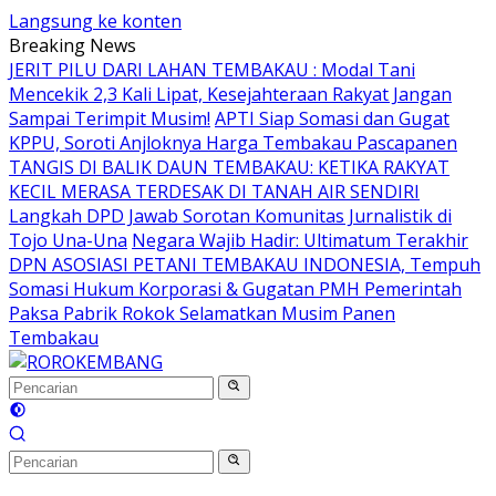
Langsung ke konten
Breaking News
JERIT PILU DARI LAHAN TEMBAKAU ​: Modal Tani
Mencekik 2,3 Kali Lipat, Kesejahteraan Rakyat Jangan
Sampai Terimpit Musim!
APTI Siap Somasi dan Gugat
KPPU, Soroti Anjloknya Harga Tembakau Pascapanen
TANGIS DI BALIK DAUN TEMBAKAU: KETIKA RAKYAT
KECIL MERASA TERDESAK DI TANAH AIR SENDIRI
Langkah DPD Jawab Sorotan Komunitas Jurnalistik di
Tojo Una-Una
Negara Wajib Hadir: Ultimatum Terakhir
DPN ASOSIASI PETANI TEMBAKAU INDONESIA, Tempuh
Somasi Hukum Korporasi & Gugatan PMH Pemerintah
Paksa Pabrik Rokok Selamatkan Musim Panen
Tembakau