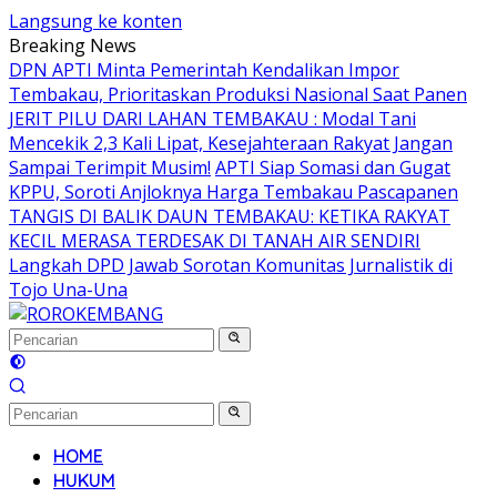
Langsung ke konten
Breaking News
DPN APTI Minta Pemerintah Kendalikan Impor
Tembakau, Prioritaskan Produksi Nasional Saat Panen
JERIT PILU DARI LAHAN TEMBAKAU ​: Modal Tani
Mencekik 2,3 Kali Lipat, Kesejahteraan Rakyat Jangan
Sampai Terimpit Musim!
APTI Siap Somasi dan Gugat
KPPU, Soroti Anjloknya Harga Tembakau Pascapanen
TANGIS DI BALIK DAUN TEMBAKAU: KETIKA RAKYAT
KECIL MERASA TERDESAK DI TANAH AIR SENDIRI
Langkah DPD Jawab Sorotan Komunitas Jurnalistik di
Tojo Una-Una
HOME
HUKUM