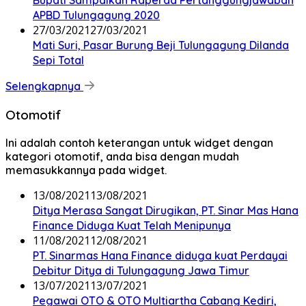
Bupati Sampaikan Raperda Pertanggungjawaban
APBD Tulungagung 2020
27/03/2021
27/03/2021
Mati Suri, Pasar Burung Beji Tulungagung Dilanda
Sepi Total
Selengkapnya
Otomotif
Ini adalah contoh keterangan untuk widget dengan
kategori otomotif, anda bisa dengan mudah
memasukkannya pada widget.
13/08/2021
13/08/2021
Ditya Merasa Sangat Dirugikan, PT. Sinar Mas Hana
Finance Diduga Kuat Telah Menipunya
11/08/2021
12/08/2021
PT. Sinarmas Hana Finance diduga kuat Perdayai
Debitur Ditya di Tulungagung Jawa Timur
13/07/2021
13/07/2021
Pegawai OTO & OTO Multiartha Cabang Kediri,