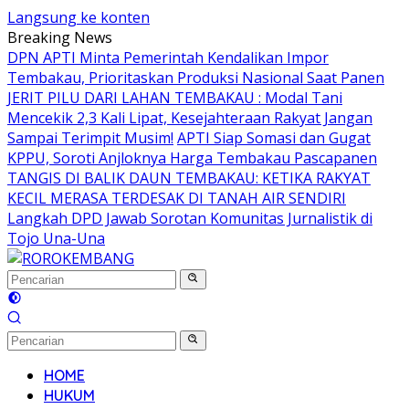
Langsung ke konten
Breaking News
DPN APTI Minta Pemerintah Kendalikan Impor
Tembakau, Prioritaskan Produksi Nasional Saat Panen
JERIT PILU DARI LAHAN TEMBAKAU ​: Modal Tani
Mencekik 2,3 Kali Lipat, Kesejahteraan Rakyat Jangan
Sampai Terimpit Musim!
APTI Siap Somasi dan Gugat
KPPU, Soroti Anjloknya Harga Tembakau Pascapanen
TANGIS DI BALIK DAUN TEMBAKAU: KETIKA RAKYAT
KECIL MERASA TERDESAK DI TANAH AIR SENDIRI
Langkah DPD Jawab Sorotan Komunitas Jurnalistik di
Tojo Una-Una
HOME
HUKUM