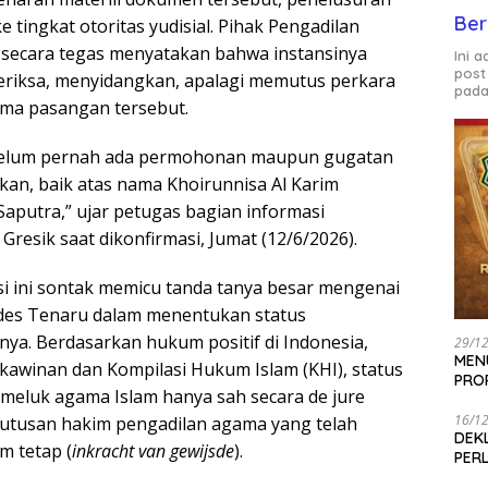
Ber
e tingkat otoritas yudisial. Pihak Pengadilan
 secara tegas menyatakan bahwa instansinya
Ini 
post
riksa, menyidangkan, apalagi memutus perkara
pada
ama pasangan tersebut.
, belum pernah ada permohonan maupun gugatan
rkan, baik atas nama Khoirunnisa Al Karim
aputra,” ujar petugas bagian informasi
resik saat dikonfirmasi, Jumat (12/6/2026).
si ini sontak memicu tanda tanya besar mengenai
es Tenaru dalam menentukan status
ya. Berdasarkan hukum positif di Indonesia,
29/1
MEN
awinan dan Kompilasi Hukum Islam (KHI), status
PRO
emeluk agama Islam hanya sah secara de jure
16/1
 putusan hakim pengadilan agama yang telah
DEK
 tetap (
inkracht van gewijsde
).
PER