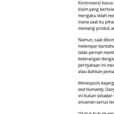
Kontroversi kasus
klaim yang bertol
mengaku telah memi
mana saat itu pih
memang produk ad
Namun, saat dikonf
melempar bantaha
tidak pernah memb
keterangan dengan 
pernyataan ini mem
atau bahkan pemal
Merespons kejangg
and Humanity
, Dan
ini bukan sekadar
ancaman serius te
“Status hukum perk