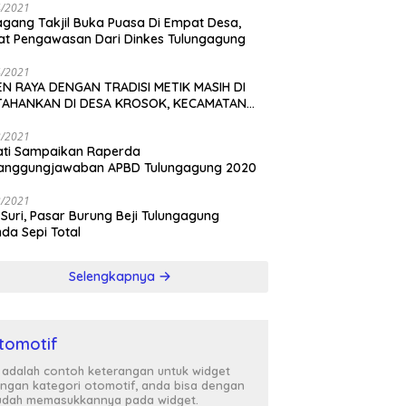
4/2021
gang Takjil Buka Puasa Di Empat Desa,
t Pengawasan Dari Dinkes Tulungagung
4/2021
N RAYA DENGAN TRADISI METIK MASIH DI
TAHANKAN DI DESA KROSOK, KECAMATAN
DANG
3/2021
ati Sampaikan Raperda
tanggungjawaban APBD Tulungagung 2020
3/2021
 Suri, Pasar Burung Beji Tulungagung
nda Sepi Total
Selengkapnya
tomotif
i adalah contoh keterangan untuk widget
ngan kategori otomotif, anda bisa dengan
dah memasukkannya pada widget.