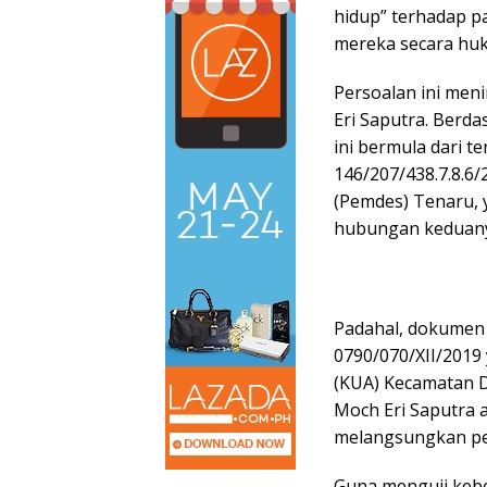
hidup” terhadap p
mereka secara hu
Persoalan ini men
Eri Saputra. Berda
ini bermula dari 
146/207/438.7.8.6/
(Pemdes) Tenaru, 
hubungan keduanya
Padahal, dokumen 
0790/070/XII/2019
(KUA) Kecamatan 
Moch Eri Saputra a
melangsungkan pe
Guna menguji kebe