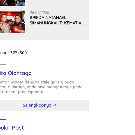
PEMIKIRAN BUNG KARNO
06/07/2026
BRIPDA NATANAEL
SIMANUNGKALIT: KEMATIAN
YANG HARUS DIUNGKAP
TERANG, BUKAN
DIBIARKAN MENJADI
TANDA TANYA
ita Olahraga
contoh widget dengan style gallery pada
gori olahraga, anda bisa mengaturnya pada
et recent post wpberita.
Selengkapnya
ular Post