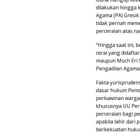
dilakukan hingga k
Agama (PA) Gresik
tidak pernah meme
perceraian atas n
“Hingga saat ini
cerai yang didafta
maupun Moch Eri S
Pengadilan Agama G
Fakta yurispruden
dasar hukum Pemd
perkawinan wargan
khususnya UU Perk
perceraian bagi p
apabila lahir dari
berkekuatan hukum