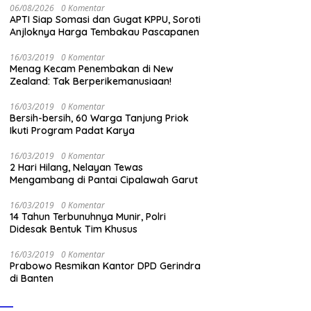
06/08/2026
0 Komentar
APTI Siap Somasi dan Gugat KPPU, Soroti
Anjloknya Harga Tembakau Pascapanen
16/03/2019
0 Komentar
Menag Kecam Penembakan di New
Zealand: Tak Berperikemanusiaan!
16/03/2019
0 Komentar
Bersih-bersih, 60 Warga Tanjung Priok
Ikuti Program Padat Karya
16/03/2019
0 Komentar
2 Hari Hilang, Nelayan Tewas
Mengambang di Pantai Cipalawah Garut
16/03/2019
0 Komentar
14 Tahun Terbunuhnya Munir, Polri
Didesak Bentuk Tim Khusus
16/03/2019
0 Komentar
Prabowo Resmikan Kantor DPD Gerindra
di Banten