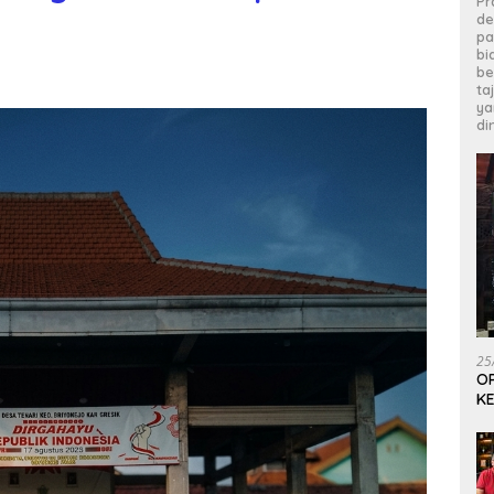
Pr
de
pa
bi
be
ta
ya
di
25
OP
KE