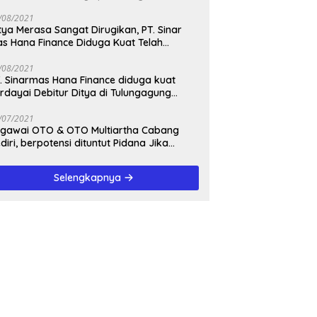
/08/2021
tya Merasa Sangat Dirugikan, PT. Sinar
s Hana Finance Diduga Kuat Telah
enipunya
/08/2021
. Sinarmas Hana Finance diduga kuat
rdayai Debitur Ditya di Tulungagung
awa Timur
/07/2021
awai OTO & OTO Multiartha Cabang
diri, berpotensi dituntut Pidana Jika
rbukti bersalah, Menipu Debitur
Selengkapnya