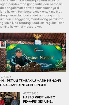
asetijo mengulas berbagai permasalahan
ngan pendekatan yang kritis dan berbasis
da pengalaman serta pemahamannya di
dang hukum. Pembaca diajak untuk melihat
rbagai masalah dari sudut pandang yang
jam dan menggugah, mendorong pemikiran
ng lebih luas tentang keadilan, regulasi, dan
namika hukum di masyarakat.
/07/2026
INI : PETANI TEMBAKAU MASIH MENCARI
DAULATAN DI NEGERI SENDIRI
07/07/2026
HASTO KRISTIYANTO
PEWARIS GENUINE