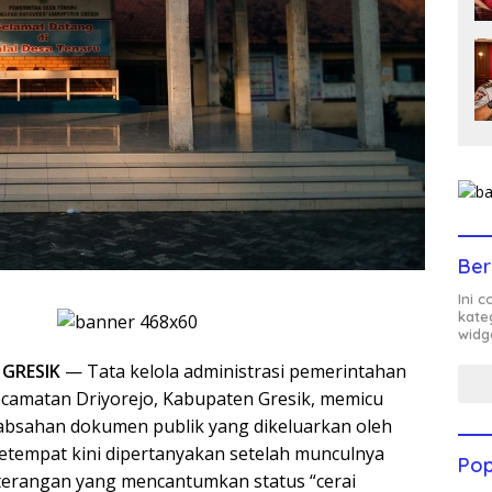
Ber
Ini 
kate
widg
GRESIK
— Tata kelola administrasi pemerintahan
ecamatan Driyorejo, Kabupaten Gresik, memicu
eabsahan dokumen publik yang dikeluarkan oleh
etempat kini dipertanyakan setelah munculnya
Pop
terangan yang mencantumkan status “cerai