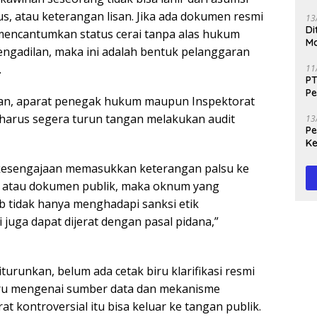
us, atau keterangan lisan. Jika ada dokumen resmi
13
Di
mencantumkan status cerai tanpa alas hukum
Ma
ngadilan, maka ini adalah bentuk pelanggaran
M
.
11
PT
Pe
, aparat penegak hukum maupun Inspektorat
J
harus segera turun tangan melakukan audit
13
Peg
Ke
Te
a kesengajaan memasukkan keterangan palsu ke
k atau dokumen publik, maka oknum yang
 tidak hanya menghadapi sanksi etik
i juga dapat dijerat dengan pasal pidana,”
iturunkan, belum ada cetak biru klarifikasi resmi
ru mengenai sumber data dan mekanisme
at kontroversial itu bisa keluar ke tangan publik.