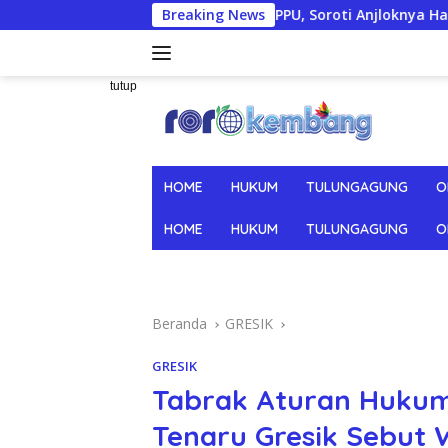
Langsung
ugat KPPU, Soroti Anjloknya Harga Tembakau Pascapanen
Breaking News
ke
konten
tutup
HOME
HUKUM
TULUNGAGUNG
O
HOME
HUKUM
TULUNGAGUNG
O
Beranda
GRESIK
GRESIK
Tabrak Aturan Hukum
Tenaru Gresik Sebut 