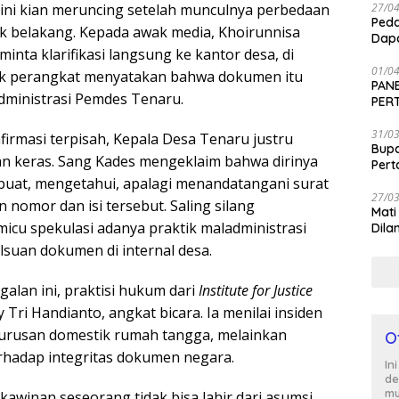
 ini kian meruncing setelah munculnya perbedaan
27/0
Peda
ak belakang. Kepada awak media, Khoirunnisa
Dapa
nta klarifikasi langsung ke kantor desa, di
01/0
ak perangkat menyatakan bahwa dokumen itu
PANE
ministrasi Pemdes Tenaru.
PER
SEN
31/0
irmasi terpisah, Kepala Desa Tenaru justru
Bup
n keras. Sang Kades mengeklaim bahwa dirinya
Per
uat, mengetahui, apalagi menandatangani surat
27/0
nomor dan isi tersebut. Saling silang
Mati
icu spekulasi adanya praktik maladministrasi
Dila
suan dokumen di internal desa.
alan ini, praktisi hukum dari
Institute for Justice
y Tri Handianto, angkat bicara. Ia menilai insiden
 urusan domestik rumah tangga, melainkan
O
rhadap integritas dokumen negara.
In
de
mu
awinan seseorang tidak bisa lahir dari asumsi