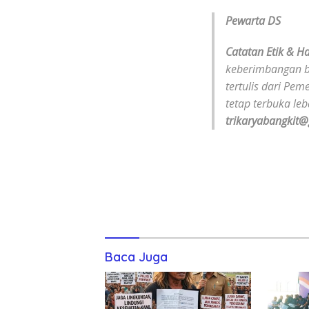
Pewarta DS
Catatan Etik & H
keberimbangan be
tertulis dari Pe
tetap terbuka le
trikaryabangkit
Baca Juga