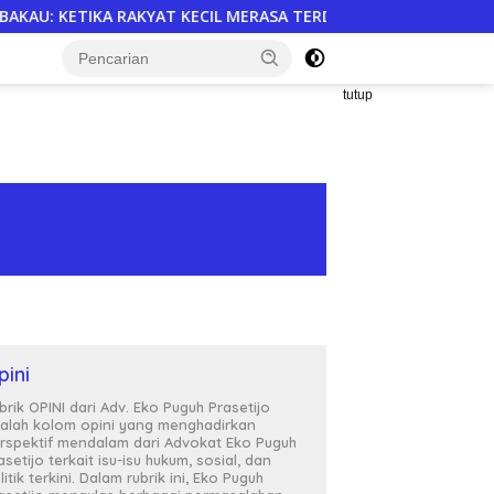
ASA TERDESAK DI TANAH AIR SENDIRI
Langkah DPD Jawab
tutup
pini
brik OPINI dari Adv. Eko Puguh Prasetijo
alah kolom opini yang menghadirkan
rspektif mendalam dari Advokat Eko Puguh
asetijo terkait isu-isu hukum, sosial, dan
litik terkini. Dalam rubrik ini, Eko Puguh