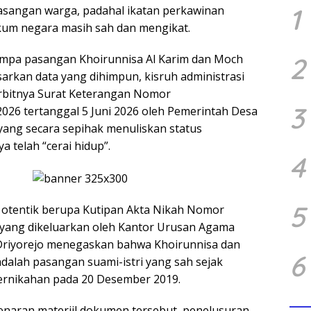
1
asangan warga, padahal ikatan perkawinan
kum negara masih sah dan mengikat.
2
impa pasangan Khoirunnisa Al Karim dan Moch
sarkan data yang dihimpun, kisruh administrasi
terbitnya Surat Keterangan Nomor
3
2026 tertanggal 5 Juni 2026 oleh Pemerintah Desa
yang secara sepihak menuliskan status
 telah “cerai hidup”.
4
5
otentik berupa Kutipan Akta Nikah Nomor
 yang dikeluarkan oleh Kantor Urusan Agama
Driyorejo menegaskan bahwa Khoirunnisa dan
6
dalah pasangan suami-istri yang sah sejak
rnikahan pada 20 Desember 2019.
naran materiil dokumen tersebut, penelusuran