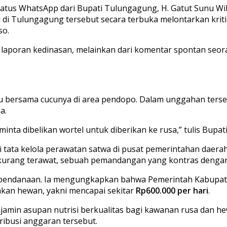
tus WhatsApp dari Bupati Tulungagung, H. Gatut Sunu Wib
u di Tulungagung tersebut secara terbuka melontarkan krit
so.
 laporan kedinasan, melainkan dari komentar spontan seoran
u bersama cucunya di area pendopo. Dalam unggahan ters
a.
minta dibelikan wortel untuk diberikan ke rusa,” tulis Bupa
i tata kelola perawatan satwa di pusat pemerintahan daera
kurang terawat, sebuah pemandangan yang kontras dengan
al pendanaan. Ia mengungkapkan bahwa Pemerintah Kabupa
akan hewan, yakni mencapai sekitar
Rp600.000 per hari
.
jamin asupan nutrisi berkualitas bagi kawanan rusa dan hew
ribusi anggaran tersebut.