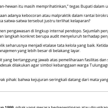
ewan-hewan itu masih memprihatinkan,” tegas Bupati dalam
aan adanya kebocoran atau malpraktik dalam rantai birok
ka satwa-satwa tersebut justru terlihat kelaparan?
men pengawasan di lingkup internal pendopo. Sejumlah peng
lukan langkah konkret berupa audit menyeluruh terhadap 
publik seharusnya menjadi etalase tata kelola yang baik. Ke
najemen yang lebih besar di belakang layar.
it yang bertanggung jawab atas pemeliharaan fasilitas da
sak dilakukan agar simbol kebanggaan warga Tulungagung i
ak pihak: bahwa kejujuran seringkali datang dari mata yan
un 1999
, pihak yang merasa berkepentingan atau dirugikan