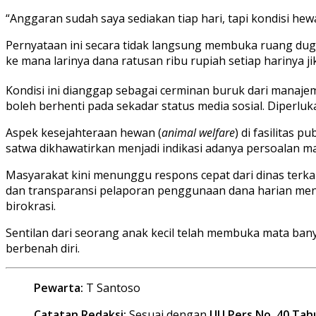
“Anggaran sudah saya sediakan tiap hari, tapi kondisi h
Pernyataan ini secara tidak langsung membuka ruang dug
ke mana larinya dana ratusan ribu rupiah setiap harinya ji
Kondisi ini dianggap sebagai cerminan buruk dari manaje
boleh berhenti pada sekadar status media sosial. Diper
Aspek kesejahteraan hewan (
animal welfare
) di fasilitas 
satwa dikhawatirkan menjadi indikasi adanya persoalan ma
Masyarakat kini menunggu respons cepat dari dinas terka
dan transparansi pelaporan penggunaan dana harian mende
birokrasi.
Sentilan dari seorang anak kecil telah membuka mata bany
berbenah diri.
Pewarta:
T Santoso
Catatan Redaksi:
Sesuai dengan
UU Pers No. 40 Tah