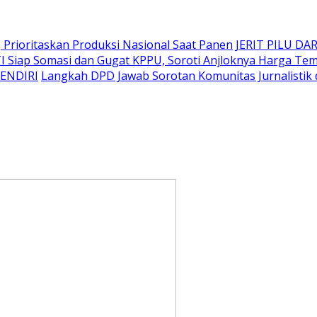
Prioritaskan Produksi Nasional Saat Panen
JERIT PILU DAR
I Siap Somasi dan Gugat KPPU, Soroti Anjloknya Harga T
SENDIRI
Langkah DPD Jawab Sorotan Komunitas Jurnalistik 