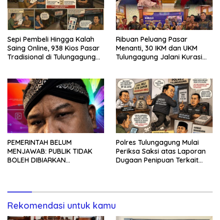
Sepi Pembeli Hingga Kalah
Ribuan Peluang Pasar
Saing Online, 938 Kios Pasar
Menanti, 30 IKM dan UKM
Tradisional di Tulungagung
Tulungagung Jalani Kurasi
Mangkrak dan Ditegur
Promosi Dagang Jawa Timur
Disperindag
PEMERINTAH BELUM
Polres Tulungagung Mulai
MENJAWAB: PUBLIK TIDAK
Periksa Saksi atas Laporan
BOLEH DIBIARKAN
Dugaan Penipuan Terkait
MENUNGGU TANPA
Program MBG
KEPASTIAN
Rekomendasi untuk kamu