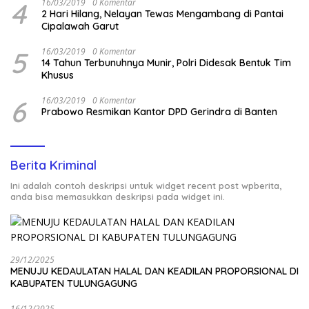
4
16/03/2019
0 Komentar
2 Hari Hilang, Nelayan Tewas Mengambang di Pantai
Cipalawah Garut
5
16/03/2019
0 Komentar
14 Tahun Terbunuhnya Munir, Polri Didesak Bentuk Tim
Khusus
6
16/03/2019
0 Komentar
Prabowo Resmikan Kantor DPD Gerindra di Banten
Berita Kriminal
Ini adalah contoh deskripsi untuk widget recent post wpberita,
anda bisa memasukkan deskripsi pada widget ini.
29/12/2025
MENUJU KEDAULATAN HALAL DAN KEADILAN PROPORSIONAL DI
KABUPATEN TULUNGAGUNG
16/12/2025