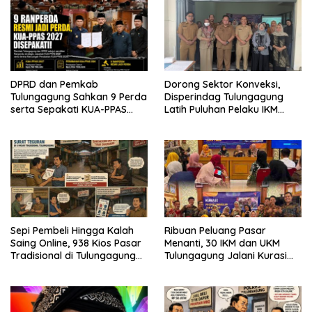
DPRD dan Pemkab
Dorong Sektor Konveksi,
Tulungagung Sahkan 9 Perda
Disperindag Tulungagung
serta Sepakati KUA-PPAS
Latih Puluhan Pelaku IKM
2027
Menjahit Vest
Sepi Pembeli Hingga Kalah
Ribuan Peluang Pasar
Saing Online, 938 Kios Pasar
Menanti, 30 IKM dan UKM
Tradisional di Tulungagung
Tulungagung Jalani Kurasi
Mangkrak dan Ditegur
Promosi Dagang Jawa Timur
Disperindag