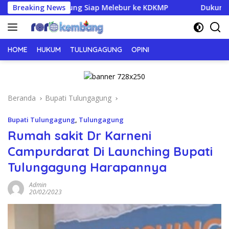
Langsung
ulungagung Siap Melebur ke KDKMP
Breaking News
Dukung OPOP Jatim, 
ke
konten
HOME
HUKUM
TULUNGAGUNG
OPINI
Beranda
Bupati Tulungagung
Bupati Tulungagung
,
Tulungagung
Rumah sakit Dr Karneni
Campurdarat Di Launching Bupati
Tulungagung Harapannya
Admin
20/02/2023