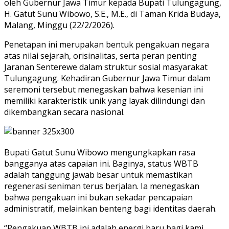
oleh Gubernur Jawa Timur kepada Bupati Tulungagung,
H.
Gatut Sunu Wibowo,
S.
E.,
M.
E.,
di Taman Krida Budaya,
Malang,
Minggu (22/2/2026).
Penetapan ini merupakan bentuk pengakuan negara
atas nilai sejarah,
orisinalitas,
serta peran penting
Jaranan Senterewe dalam struktur sosial masyarakat
Tulungagung.
Kehadiran Gubernur Jawa Timur dalam
seremoni tersebut menegaskan bahwa kesenian ini
memiliki karakteristik unik yang layak dilindungi dan
dikembangkan secara nasional.
Bupati Gatut Sunu Wibowo mengungkapkan rasa
bangganya atas capaian ini.
Baginya,
status WBTB
adalah tanggung jawab besar untuk memastikan
regenerasi seniman terus berjalan.
Ia menegaskan
bahwa pengakuan ini bukan sekadar pencapaian
administratif,
melainkan benteng bagi identitas daerah.
“Pengakuan WBTB ini adalah energi baru bagi kami.