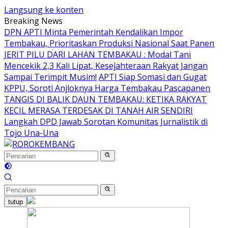
Langsung ke konten
Breaking News
DPN APTI Minta Pemerintah Kendalikan Impor
Tembakau, Prioritaskan Produksi Nasional Saat Panen
JERIT PILU DARI LAHAN TEMBAKAU ​: Modal Tani
Mencekik 2,3 Kali Lipat, Kesejahteraan Rakyat Jangan
Sampai Terimpit Musim!
APTI Siap Somasi dan Gugat
KPPU, Soroti Anjloknya Harga Tembakau Pascapanen
TANGIS DI BALIK DAUN TEMBAKAU: KETIKA RAKYAT
KECIL MERASA TERDESAK DI TANAH AIR SENDIRI
Langkah DPD Jawab Sorotan Komunitas Jurnalistik di
Tojo Una-Una
tutup