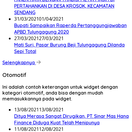
PERTAHANKAN DI DESA KROSOK, KECAMATAN
SENDANG
31/03/2021
01/04/2021
Bupati Sampaikan Raperda Pertanggungjawaban
APBD Tulungagung 2020
27/03/2021
27/03/2021
Mati Suri, Pasar Burung Beji Tulungagung Dilanda
Sepi Total
Selengkapnya
Otomotif
Ini adalah contoh keterangan untuk widget dengan
kategori otomotif, anda bisa dengan mudah
memasukkannya pada widget.
13/08/2021
13/08/2021
Ditya Merasa Sangat Dirugikan, PT. Sinar Mas Hana
Finance Diduga Kuat Telah Menipunya
11/08/2021
12/08/2021