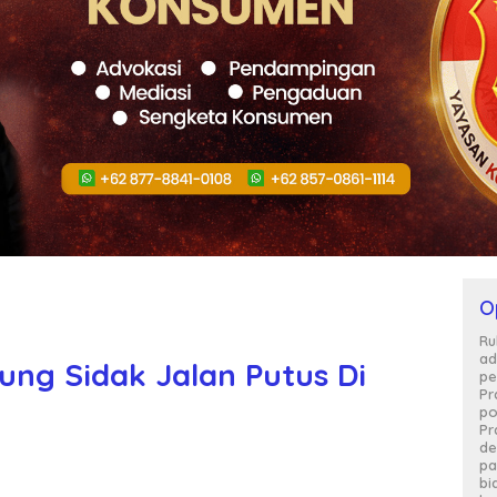
O
Ru
ad
ng Sidak Jalan Putus Di
pe
Pr
po
Pr
de
pa
bi