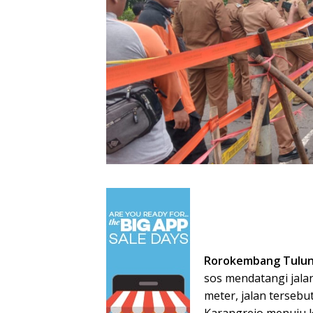
Rorokembang Tulu
sos mendatangi jala
meter, jalan terse
Karangrejo menuju 