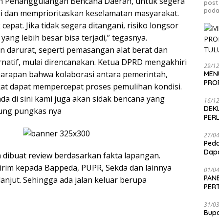
 Penanggulangan Bencana Daerah, untuk segera
post
pada
 dan memprioritaskan keselamatan masyarakat.
cepat. Jika tidak segera ditangani, risiko longsor
ang lebih besar bisa terjadi,” tegasnya.
darurat, seperti pemasangan alat berat dan
rnatif, mulai direncanakan. Ketua DPRD mengakhiri
29/1
arapan bahwa kolaborasi antara pemerintah,
MEN
PRO
at dapat mempercepat proses pemulihan kondisi.
da di sini kami juga akan sidak bencana yang
16/1
DEK
jung pungkas nya
PER
27/0
Peda
Dapa
n dibuat review berdasarkan fakta lapangan.
kirim kepada Bappeda, PUPR, Sekda dan lainnya
01/0
PANE
lanjut. Sehingga ada jalan keluar berupa
PER
SEN
31/0
Bup