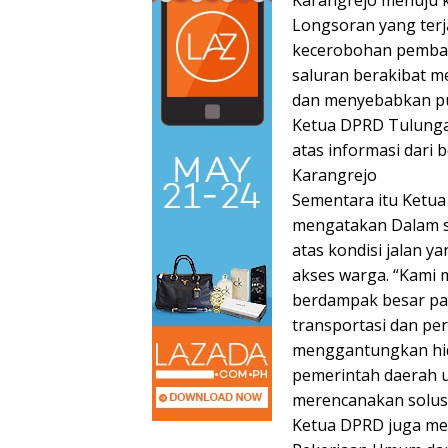
Longsoran yang terja
kecerobohan pemban
saluran berakibat me
dan menyebabkan pu
Ketua DPRD Tulunga
atas informasi dari
Karangrejo
Sementara itu Ketua
mengatakan Dalam s
atas kondisi jalan 
akses warga. “Kami 
berdampak besar pad
transportasi dan p
menggantungkan hid
pemerintah daerah u
merencanakan solusi 
Ketua DPRD juga men