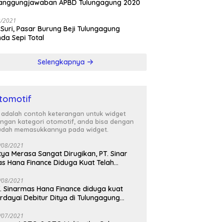
tanggungjawaban APBD Tulungagung 2020
3/2021
 Suri, Pasar Burung Beji Tulungagung
nda Sepi Total
Selengkapnya
tomotif
i adalah contoh keterangan untuk widget
ngan kategori otomotif, anda bisa dengan
dah memasukkannya pada widget.
/08/2021
tya Merasa Sangat Dirugikan, PT. Sinar
s Hana Finance Diduga Kuat Telah
enipunya
/08/2021
. Sinarmas Hana Finance diduga kuat
rdayai Debitur Ditya di Tulungagung
awa Timur
/07/2021