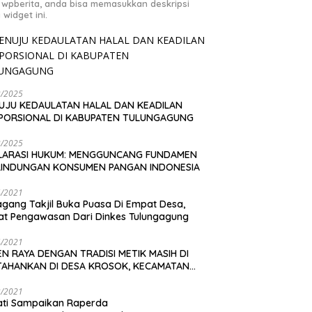
 wpberita, anda bisa memasukkan deskripsi
 widget ini.
2/2025
UJU KEDAULATAN HALAL DAN KEADILAN
PORSIONAL DI KABUPATEN TULUNGAGUNG
2/2025
LARASI HUKUM: MENGGUNCANG FUNDAMEN
LINDUNGAN KONSUMEN PANGAN INDONESIA
4/2021
gang Takjil Buka Puasa Di Empat Desa,
t Pengawasan Dari Dinkes Tulungagung
4/2021
N RAYA DENGAN TRADISI METIK MASIH DI
TAHANKAN DI DESA KROSOK, KECAMATAN
DANG
3/2021
ati Sampaikan Raperda