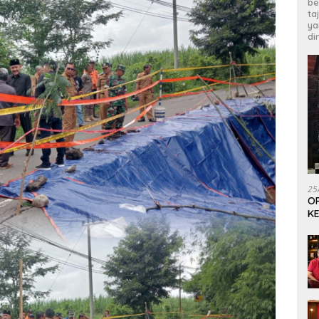
be
ta
ya
di
25
OP
KE