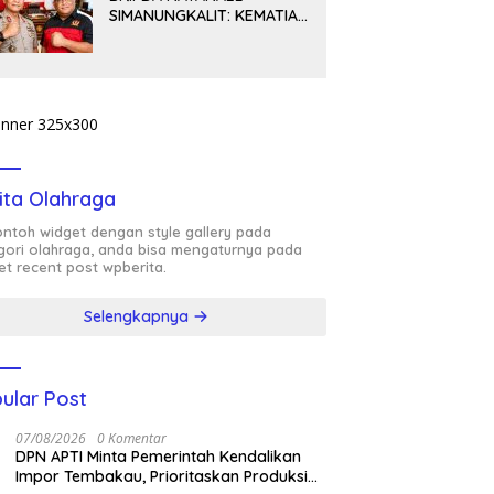
SIMANUNGKALIT: KEMATIAN
YANG HARUS DIUNGKAP
TERANG, BUKAN
DIBIARKAN MENJADI
TANDA TANYA
ita Olahraga
contoh widget dengan style gallery pada
gori olahraga, anda bisa mengaturnya pada
et recent post wpberita.
Selengkapnya
ular Post
07/08/2026
0 Komentar
DPN APTI Minta Pemerintah Kendalikan
Impor Tembakau, Prioritaskan Produksi