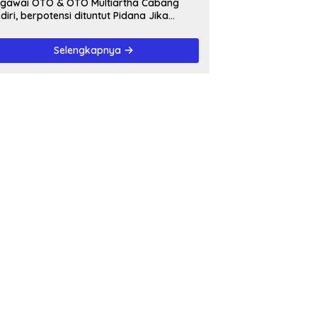
awai OTO & OTO Multiartha Cabang
diri, berpotensi dituntut Pidana Jika
rbukti bersalah, Menipu Debitur
Selengkapnya