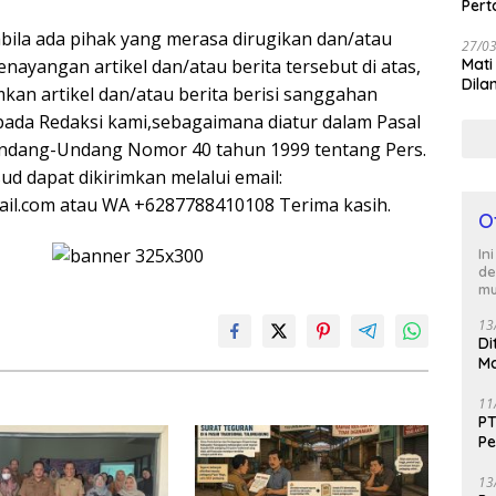
Per
abila ada pihak yang merasa dirugikan dan/atau
27/0
ayangan artikel dan/atau berita tersebut di atas,
Mati
Dila
kan artikel dan/atau berita berisi sanggahan
pada Redaksi kami,sebagaimana diatur dalam Pasal
)Undang-Undang Nomor 40 tahun 1999 tentang Pers.
sud dapat dikirimkan melalui email:
il.com atau WA +6287788410108 Terima kasih.
O
In
de
mu
13
Di
Ma
M
11
PT
Pe
J
13