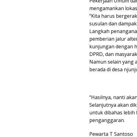
Pekerjaan Umum dan
mengamankan lokasi
“Kita harus bergerak 
susulan dan dampak y
Langkah penanganan 
pemberian jalur alte
kunjungan dengan h
DPRD, dan masyarak
Namun selain yang a
berada di desa njun
“Hasilnya, nanti aka
Selanjutnya akan di
untuk dibahas lebih 
penganggaran.
Pewarta T Santoso