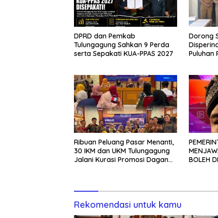
Dorong S
DPRD dan Pemkab
Disperin
Tulungagung Sahkan 9 Perda
Puluhan 
serta Sepakati KUA-PPAS 2027
Vest
Ribuan Peluang Pasar Menanti,
PEMERIN
30 IKM dan UKM Tulungagung
MENJAWA
Jalani Kurasi Promosi Dagang
BOLEH D
Jawa Timur
TANPA K
Rekomendasi untuk kamu