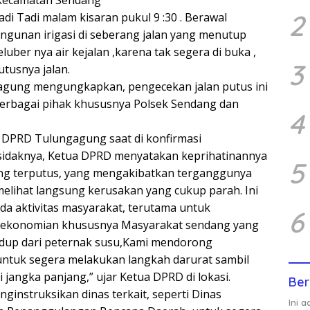
2
di Tadi malam kisaran pukul 9 :30 . Berawal
gunan irigasi di seberang jalan yang menutup
luber nya air kejalan ,karena tak segera di buka ,
3
tusnya jalan.
gung mengungkapkan, pengecekan jalan putus ini
 berbagai pihak khususnya Polsek Sendang dan
4
 DPRD Tulungagung saat di konfirmasi
idaknya, Ketua DPRD menyatakan keprihatinannya
5
yang terputus, yang mengakibatkan terganggunya
melihat langsung kerusakan yang cukup parah. Ini
a aktivitas masyarakat, terutama untuk
6
erekonomian khususnya Masyarakat sendang yang
up dari peternak susu,Kami mendorong
ntuk segera melakukan langkah darurat sambil
jangka panjang,” ujar Ketua DPRD di lokasi.
Ber
ginstruksikan dinas terkait, seperti Dinas
Ini 