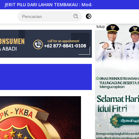
EMBAKAU ​: Modal Tani Mencekik 2,3 Kali Lipat, Kesejahteraan
tutup