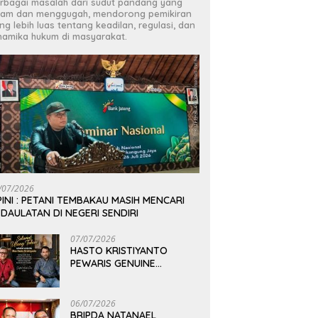
rbagai masalah dari sudut pandang yang
jam dan menggugah, mendorong pemikiran
ng lebih luas tentang keadilan, regulasi, dan
namika hukum di masyarakat.
/07/2026
INI : PETANI TEMBAKAU MASIH MENCARI
DAULATAN DI NEGERI SENDIRI
07/07/2026
HASTO KRISTIYANTO
PEWARIS GENUINE
PEMIKIRAN BUNG KARNO
06/07/2026
BRIPDA NATANAEL