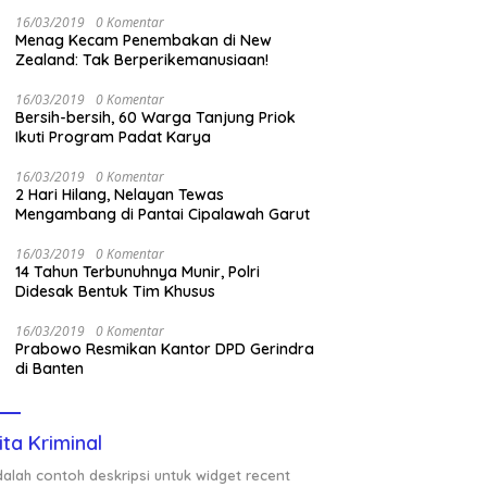
Nasional Saat Panen
16/03/2019
0 Komentar
Menag Kecam Penembakan di New
Zealand: Tak Berperikemanusiaan!
16/03/2019
0 Komentar
Bersih-bersih, 60 Warga Tanjung Priok
Ikuti Program Padat Karya
16/03/2019
0 Komentar
2 Hari Hilang, Nelayan Tewas
Mengambang di Pantai Cipalawah Garut
16/03/2019
0 Komentar
14 Tahun Terbunuhnya Munir, Polri
Didesak Bentuk Tim Khusus
16/03/2019
0 Komentar
Prabowo Resmikan Kantor DPD Gerindra
di Banten
ita Kriminal
adalah contoh deskripsi untuk widget recent