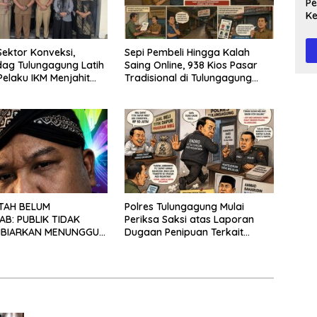
Peg
Ke
Te
ektor Konveksi,
Sepi Pembeli Hingga Kalah
dag Tulungagung Latih
Saing Online, 938 Kios Pasar
Pelaku IKM Menjahit
Tradisional di Tulungagung
Mangkrak dan Ditegur
Disperindag
TAH BELUM
Polres Tulungagung Mulai
B: PUBLIK TIDAK
Periksa Saksi atas Laporan
IBIARKAN MENUNGGU
Dugaan Penipuan Terkait
EPASTIAN
Program MBG