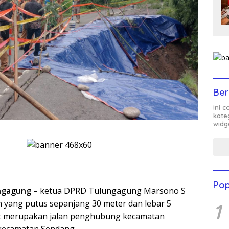
Ber
Ini 
kate
widg
Pop
ngagung
– ketua DPRD Tulungagung Marsono S
n yang putus sepanjang 30 meter dan lebar 5
1
but merupakan jalan penghubung kecamatan
kecamatan Sendang