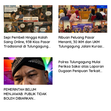
Sepi Pembeli Hingga Kalah
Ribuan Peluang Pasar
Saing Online, 938 Kios Pasar
Menanti, 30 IKM dan UKM
Tradisional di Tulungagung
Tulungagung Jalani Kurasi
Mangkrak dan Ditegur
Promosi Dagang Jawa Timur
Disperindag
Polres Tulungagung Mulai
Periksa Saksi atas Laporan
Dugaan Penipuan Terkait
Program MBG
PEMERINTAH BELUM
MENJAWAB: PUBLIK TIDAK
BOLEH DIBIARKAN
MENUNGGU TANPA
KEPASTIAN