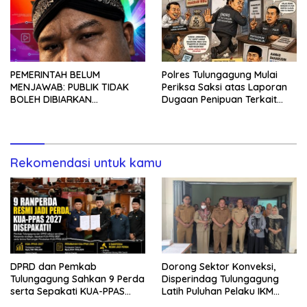
Polres Tulungagung Mulai
PEMERINTAH BELUM
Periksa Saksi atas Laporan
MENJAWAB: PUBLIK TIDAK
Dugaan Penipuan Terkait
BOLEH DIBIARKAN
Program MBG
MENUNGGU TANPA
KEPASTIAN
Rekomendasi untuk kamu
DPRD dan Pemkab
Dorong Sektor Konveksi,
Tulungagung Sahkan 9 Perda
Disperindag Tulungagung
serta Sepakati KUA-PPAS
Latih Puluhan Pelaku IKM
2027
Menjahit Vest