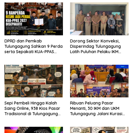
DPRD dan Pemkab
Dorong Sektor Konveksi,
Tulungagung Sahkan 9 Perda
Disperindag Tulungagung
serta Sepakati KUA-PPAS
Latih Puluhan Pelaku IKM
2027
Menjahit Vest
Sepi Pembeli Hingga Kalah
Ribuan Peluang Pasar
Saing Online, 938 Kios Pasar
Menanti, 30 IKM dan UKM
Tradisional di Tulungagung
Tulungagung Jalani Kurasi
Mangkrak dan Ditegur
Promosi Dagang Jawa Timur
Disperindag