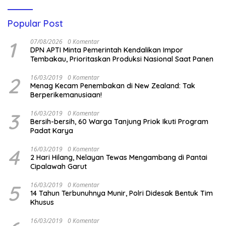
Popular Post
1
07/08/2026
0 Komentar
DPN APTI Minta Pemerintah Kendalikan Impor
Tembakau, Prioritaskan Produksi Nasional Saat Panen
2
16/03/2019
0 Komentar
Menag Kecam Penembakan di New Zealand: Tak
Berperikemanusiaan!
3
16/03/2019
0 Komentar
Bersih-bersih, 60 Warga Tanjung Priok Ikuti Program
Padat Karya
4
16/03/2019
0 Komentar
2 Hari Hilang, Nelayan Tewas Mengambang di Pantai
Cipalawah Garut
5
16/03/2019
0 Komentar
14 Tahun Terbunuhnya Munir, Polri Didesak Bentuk Tim
Khusus
16/03/2019
0 Komentar