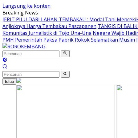
Langsung ke konten
Breaking News
JERIT PILU DARI LAHAN TEMBAKAU ​: Modal Tani Mencekik 2
Anjloknya Harga Tembakau Pascapanen
TANGIS DI BALI
Komunitas Jurnalistik di Tojo Una-Una
Negara Wajib Hadi
PMH Pemerintah Paksa Pabrik Rokok Selamatkan Musim
tutup