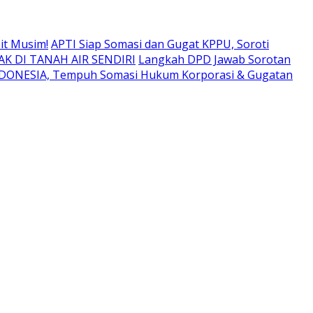
it Musim!
APTI Siap Somasi dan Gugat KPPU, Soroti
K DI TANAH AIR SENDIRI
Langkah DPD Jawab Sorotan
NDONESIA, Tempuh Somasi Hukum Korporasi & Gugatan