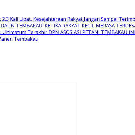
,3 Kali Lipat, Kesejahteraan Rakyat Jangan Sampai Terimp
K DAUN TEMBAKAU: KETIKA RAKYAT KECIL MERASA TERDESA
r: Ultimatum Terakhir DPN ASOSIASI PETANI TEMBAKAU I
 Panen Tembakau