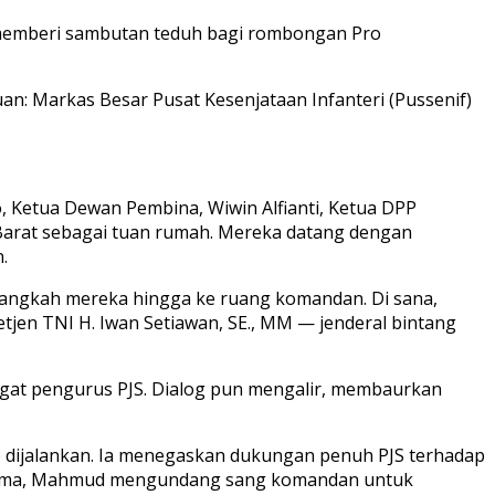
 memberi sambutan teduh bagi rombongan Pro
an: Markas Besar Pusat Kesenjataan Infanteri (Pussenif)
Ketua Dewan Pembina, Wiwin Alfianti, Ketua DPP
Barat sebagai tuan rumah. Mereka datang dengan
.
langkah mereka hingga ke ruang komandan. Di sana,
jen TNI H. Iwan Setiawan, SE., MM — jenderal bintang
ngat pengurus PJS. Dialog pun mengalir, membaurkan
p dijalankan. Ia menegaskan dukungan penuh PJS terhadap
ja sama, Mahmud mengundang sang komandan untuk