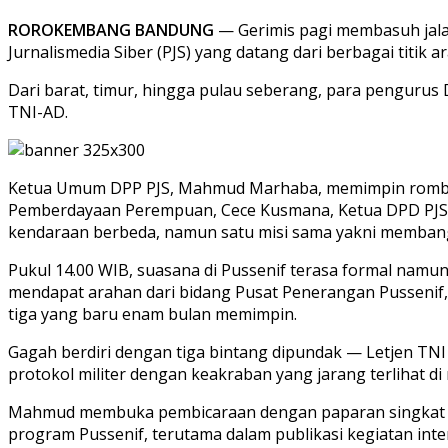
ROROKEMBANG BANDUNG
— Gerimis pagi membasuh jal
Jurnalismedia Siber (PJS) yang datang dari berbagai titik ar
Dari barat, timur, hingga pulau seberang, para pengurus 
TNI-AD.
Ketua Umum DPP PJS, Mahmud Marhaba, memimpin rombong
Pemberdayaan Perempuan, Cece Kusmana, Ketua DPD PJS K
kendaraan berbeda, namun satu misi sama yakni membangu
Pukul 14.00 WIB, suasana di Pussenif terasa formal na
mendapat arahan dari bidang Pusat Penerangan Pussenif,
tiga yang baru enam bulan memimpin.
Gagah berdiri dengan tiga bintang dipundak — Letjen T
protokol militer dengan keakraban yang jarang terlihat di 
Mahmud membuka pembicaraan dengan paparan singkat tent
program Pussenif, terutama dalam publikasi kegiatan in