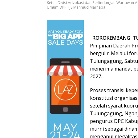
Ketua Divisi Advokasi dan Perlindungan Wartawan Adv
Umum DPP PJS Mahmud Marhaba
ROROKEMBANG T
Pimpinan Daerah Pro
bergulir. Melalui f
Tulungagung, Sabtu 
menerima mandat pen
2027.
Proses transisi kepe
konstitusi organisa
setelah syarat kuoru
Tulungagung, Nganju
pengurus DPC Kabupa
murni sebagai dinami
menganulir legalitas