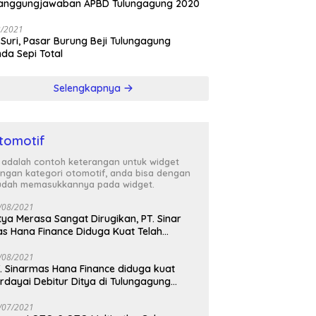
tanggungjawaban APBD Tulungagung 2020
3/2021
 Suri, Pasar Burung Beji Tulungagung
nda Sepi Total
Selengkapnya
tomotif
i adalah contoh keterangan untuk widget
ngan kategori otomotif, anda bisa dengan
dah memasukkannya pada widget.
/08/2021
tya Merasa Sangat Dirugikan, PT. Sinar
s Hana Finance Diduga Kuat Telah
enipunya
/08/2021
. Sinarmas Hana Finance diduga kuat
rdayai Debitur Ditya di Tulungagung
awa Timur
/07/2021