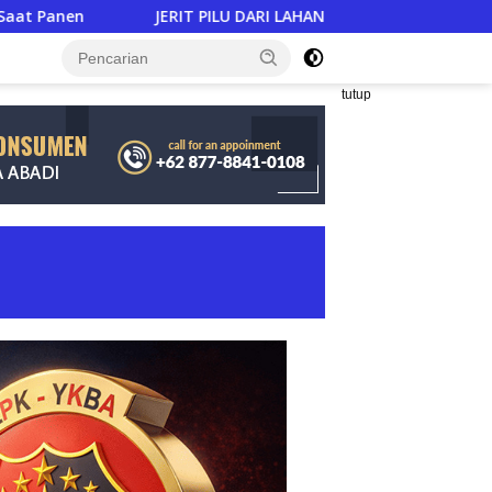
ERIT PILU DARI LAHAN TEMBAKAU ​: Modal Tani Mencekik 2,3 Kali
tutup