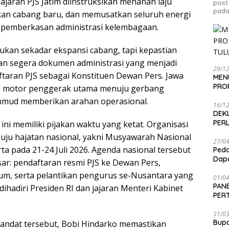
jajaran PJS Jatim diinstruksikan menahan laju
post
pada
an cabang baru, dan memusatkan seluruh energi
pemberkasan administrasi kelembagaan.
 bukan sekadar ekspansi cabang, tapi kepastian
an segera dokumen administrasi yang menjadi
29/1
ftaran PJS sebagai Konstituen Dewan Pers. Jawa
MEN
PRO
i motor penggerak utama menuju gerbang
ahmud memberikan arahan operasional.
16/1
DEK
PER
k ini memiliki pijakan waktu yang ketat. Organisasi
ju hajatan nasional, yakni Musyawarah Nasional
27/0
rta pada 21-24 Juli 2026. Agenda nasional tersebut
Peda
Dapa
ar: pendaftaran resmi PJS ke Dewan Pers,
um, serta pelantikan pengurus se-Nusantara yang
01/0
PANE
dihadiri Presiden RI dan jajaran Menteri Kabinet
PER
SEN
31/0
Bup
ndat tersebut, Bobi Hindarko memastikan