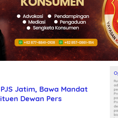
O
Ru
ad
 PJS Jatim, Bawa Mandat
pe
Pr
ituen Dewan Pers
po
Pr
de
pa
bi