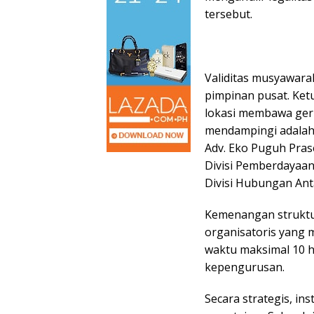
tersebut.
Validitas musyawara
pimpinan pusat. Ke
lokasi membawa gerb
mendampingi adalah 
Adv. Eko Puguh Prase
Divisi Pemberdayaan
Divisi Hubungan An
Kemenangan struktur
organisatoris yang
waktu maksimal 10 
kepengurusan.
Secara strategis, in