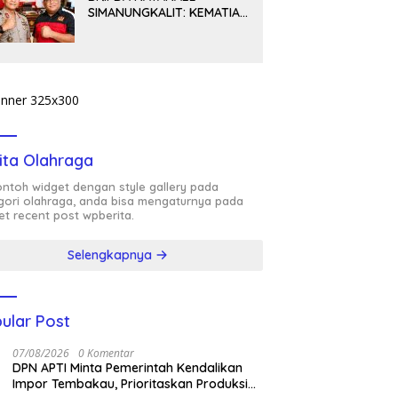
SIMANUNGKALIT: KEMATIAN
YANG HARUS DIUNGKAP
TERANG, BUKAN
DIBIARKAN MENJADI
TANDA TANYA
ita Olahraga
contoh widget dengan style gallery pada
gori olahraga, anda bisa mengaturnya pada
et recent post wpberita.
Selengkapnya
ular Post
07/08/2026
0 Komentar
DPN APTI Minta Pemerintah Kendalikan
Impor Tembakau, Prioritaskan Produksi