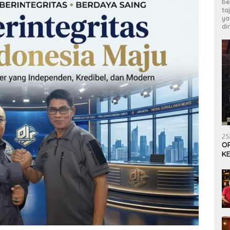
be
ta
ya
di
25
OP
KE