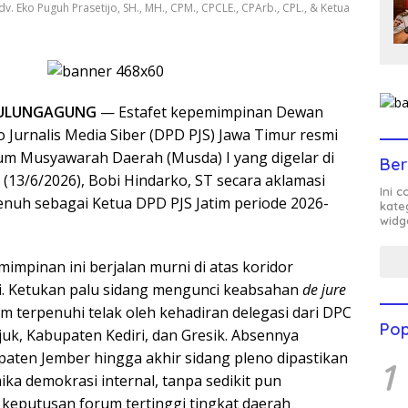
. Eko Puguh Prasetijo, SH., MH., CPM., CPCLE., CPArb., CPL., & Ketua
ULUNGAGUNG
— Estafet kepemimpinan Dewan
 Jurnalis Media Siber (DPD PJS) Jawa Timur resmi
orum Musyawarah Daerah (Musda) I yang digelar di
Ber
(13/6/2026), Bobi Hindarko, ST secara aklamasi
Ini 
uh sebagai Ketua DPD PJS Jatim periode 2026-
kate
widg
mimpinan ini berjalan murni di atas koridor
si. Ketukan palu sidang mengunci keabsahan
de jure
m terpenuhi telak oleh kehadiran delegasi dari DPC
Pop
k, Kabupaten Kediri, dan Gresik. Absennya
ten Jember hingga akhir sidang pleno dipastikan
1
ka demokrasi internal, tanpa sedikit pun
 keputusan forum tertinggi tingkat daerah