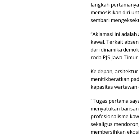
langkah pertamanya 
memosisikan diri un
sembari mengeksekusi
“Aklamasi ini adalah
kawal. Terkait abse
dari dinamika demok
roda PJS Jawa Timur 
Ke depan, arsitekt
menitikberatkan pad
kapasitas wartawan 
“Tugas pertama say
menyatukan barisan
profesionalisme kaw
sekaligus mendorong
membersihkan ekosis