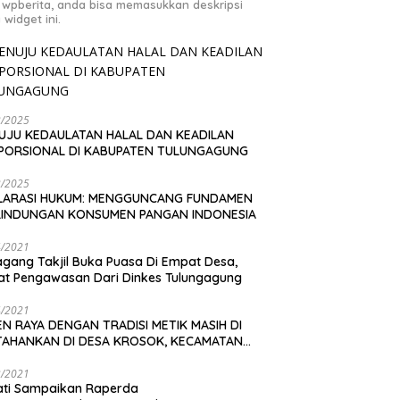
 wpberita, anda bisa memasukkan deskripsi
 widget ini.
2/2025
UJU KEDAULATAN HALAL DAN KEADILAN
PORSIONAL DI KABUPATEN TULUNGAGUNG
2/2025
LARASI HUKUM: MENGGUNCANG FUNDAMEN
LINDUNGAN KONSUMEN PANGAN INDONESIA
4/2021
gang Takjil Buka Puasa Di Empat Desa,
t Pengawasan Dari Dinkes Tulungagung
4/2021
N RAYA DENGAN TRADISI METIK MASIH DI
TAHANKAN DI DESA KROSOK, KECAMATAN
DANG
3/2021
ati Sampaikan Raperda