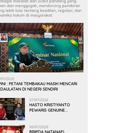
rbagai masalah dari sudut pandang yang
jam dan menggugah, mendorong pemikiran
ng lebih luas tentang keadilan, regulasi, dan
namika hukum di masyarakat.
/07/2026
INI : PETANI TEMBAKAU MASIH MENCARI
DAULATAN DI NEGERI SENDIRI
07/07/2026
HASTO KRISTIYANTO
PEWARIS GENUINE
PEMIKIRAN BUNG KARNO
06/07/2026
BRIPDA NATANAEL