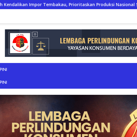
mbakau, Prioritaskan Produksi Nasional Saat Panen
J
PINI
PINI