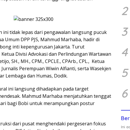
2
3
h ini tidak lepas dari pengawalan langsung pucuk
tua Umum DPP PJS, Mahmud Marhaba, hadir di
ong inti kepengurusan Jakarta. Turut
4
Ketua Divisi Advokasi dan Perlindungan Wartawan
tijo, SH., MH., CPM., CPCLE., CPArb., CPL., Ketua
5
 Jurnalis Perempuan Wiwin Alfianti, serta Wasekjen
tar Lembaga dan Humas, Dodik.
al ini langsung dihadapkan pada target
6
 mendesak. Mahmud Marhaba menjatuhkan tenggat
hari bagi Bobi untuk merampungkan postur
Ber
struksi dari pusat menghendaki pergeseran fokus
Ini 