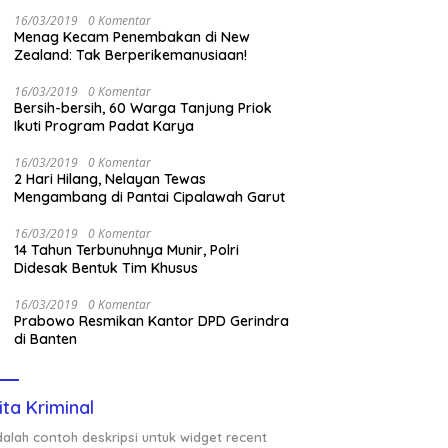
Nasional Saat Panen
16/03/2019
0 Komentar
Menag Kecam Penembakan di New
Zealand: Tak Berperikemanusiaan!
16/03/2019
0 Komentar
Bersih-bersih, 60 Warga Tanjung Priok
Ikuti Program Padat Karya
16/03/2019
0 Komentar
2 Hari Hilang, Nelayan Tewas
Mengambang di Pantai Cipalawah Garut
16/03/2019
0 Komentar
14 Tahun Terbunuhnya Munir, Polri
Didesak Bentuk Tim Khusus
16/03/2019
0 Komentar
Prabowo Resmikan Kantor DPD Gerindra
di Banten
ita Kriminal
adalah contoh deskripsi untuk widget recent