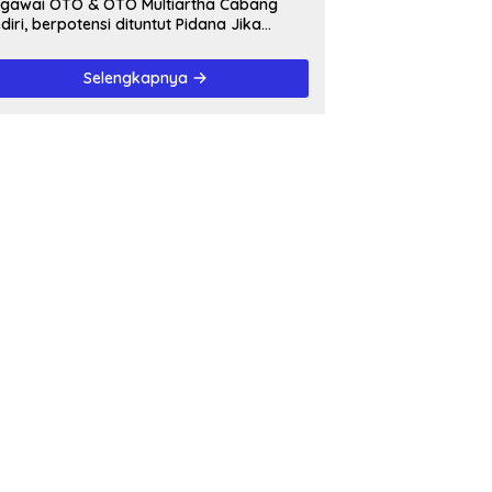
awai OTO & OTO Multiartha Cabang
diri, berpotensi dituntut Pidana Jika
rbukti bersalah, Menipu Debitur
Selengkapnya