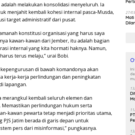
Per
adalah melakukan konsolidasi menyeluruh. Ia
tuk menjahit kembali kohesi internal pasca-Musda,
27/0
Mati
 target administratif dari pusat.
Dila
 amanah konstitusi organisasi yang harus saya
nnya kawan-kawan dari Jember, itu adalah bagian
rasi internal yang kita hormati haknya. Namun,
harus terus melaju,” urai Bobi.
O
ur kepengurusan di bawah komandonya akan
In
de
a kerja-kerja perlindungan dan peningkatan
mu
di lapangan.
13
Di
a merangkul kembali seluruh elemen dan
Ma
M
. Memastikan perlindungan hukum serta
11
an-kawan pewarta tetap menjadi prioritas utama,
PT
 PJS Jatim berada di garis depan untuk
Pe
J
tem pers dari misinformasi,” pungkasnya.
13