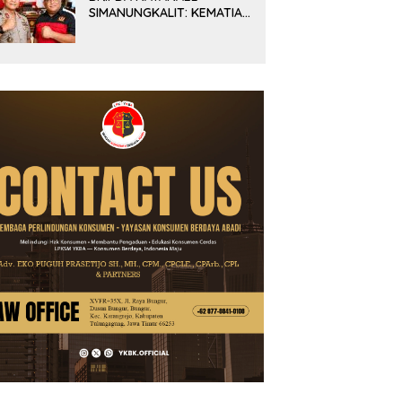
SIMANUNGKALIT: KEMATIAN
YANG HARUS DIUNGKAP
TERANG, BUKAN
DIBIARKAN MENJADI
TANDA TANYA