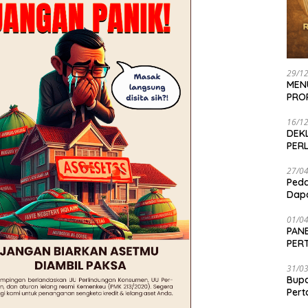
29/1
MEN
PRO
16/1
DEK
PER
27/0
Peda
Dapa
01/0
PANE
PER
SEN
31/0
Bup
Per