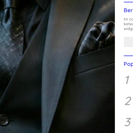
Ber
Ini 
kate
widg
Pop
1
2
3