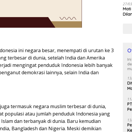
27/0
Mati
Dila
donesia ini negara besar, menempati di urutan ke 3
O
g terbesar di dunia, setelah India dan Amerika
In
de
a terjadi mengingat penduduk Indonesia lebih banyak
mu
enganut demokrasi lainnya, selain India dan
13
Di
Ma
M
11
PT
a juga termasuk negara muslim terbesar di dunia,
Pe
gat populasi atau jumlah penduduk Indonesia yang
J
13
Islam dan terbanyak di dunia. Baru kemudian
Peg
India, Bangladesh dan Nigeria. Meski demikian
Ke