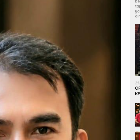
be
ta
ya
di
25
OP
KE