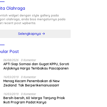
ita Olahraga
contoh widget dengan style gallery pada
gori olahraga, anda bisa mengaturnya pada
et recent post wpberita.
Selengkapnya
ular Post
06/08/2026
0 Komentar
APTI Siap Somasi dan Gugat KPPU, Soroti
Anjloknya Harga Tembakau Pascapanen
16/03/2019
0 Komentar
Menag Kecam Penembakan di New
Zealand: Tak Berperikemanusiaan!
16/03/2019
0 Komentar
Bersih-bersih, 60 Warga Tanjung Priok
Ikuti Program Padat Karya