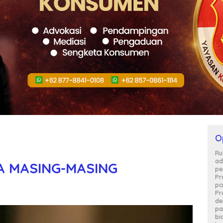
O
Ru
ad
TA MASING-MASING
pe
Pr
po
Pr
de
pa
bi