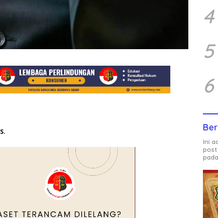
4
5
6
Ber
s
.
Ini 
post
pada