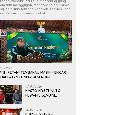
rbagai masalah dari sudut pandang yang
jam dan menggugah, mendorong pemikiran
ng lebih luas tentang keadilan, regulasi, dan
namika hukum di masyarakat.
/07/2026
INI : PETANI TEMBAKAU MASIH MENCARI
DAULATAN DI NEGERI SENDIRI
07/07/2026
HASTO KRISTIYANTO
PEWARIS GENUINE
PEMIKIRAN BUNG KARNO
06/07/2026
BRIPDA NATANAEL