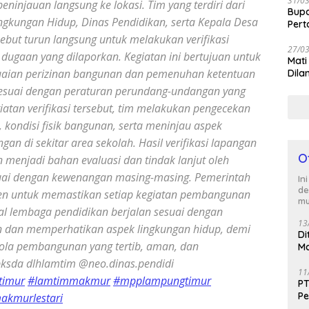
31/0
eninjauan langsung ke lokasi. Tim yang terdiri dari
Bup
gkungan Hidup, Dinas Pendidikan, serta Kepala Desa
Per
sebut turun langsung untuk melakukan verifikasi
27/0
dugaan yang dilaporkan. Kegiatan ini bertujuan untuk
Mati
aian perizinan bangunan dan pemenuhan ketentuan
Dila
sesuai dengan peraturan perundang-undangan yang
iatan verifikasi tersebut, tim melakukan pengecekan
 kondisi fisik bangunan, serta meninjau aspek
gan di sekitar area sekolah. Hasil verifikasi lapangan
O
n menjadi bahan evaluasi dan tindak lanjut oleh
esuai dengan kewenangan masing-masing. Pemerintah
In
de
n untuk memastikan setiap kegiatan pembangunan
mu
l lembaga pendidikan berjalan sesuai dengan
13
an dan memperhatikan aspek lingkungan hidup, demi
Di
elola pembangunan yang tertib, aman, dan
Ma
M
pksda dlhlamtim @neo.dinas.pendidi
11
timur
#lamtimmakmur
#mpplampungtimur
PT
Pe
akmurlestari
J