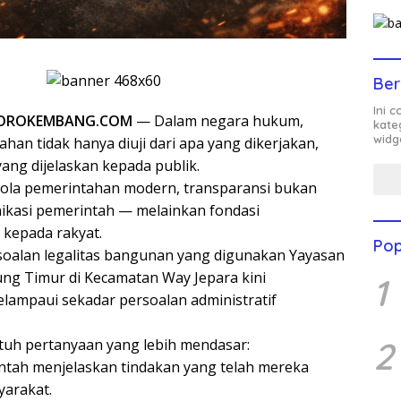
Ber
Ini 
ROROKEMBANG.COM
— Dalam negara hukum,
kate
widg
an tidak hanya diuji dari apa yang dikerjakan,
 yang dijelaskan kepada publik.
lola pemerintahan modern, transparansi bukan
ikasi pemerintah — melainkan fondasi
 kepada rakyat.
Pop
oalan legalitas bangunan yang digunakan Yayasan
ng Timur di Kecamatan Way Jepara kini
1
ampaui sekadar persoalan administratif
2
ntuh pertanyaan yang lebih mendasar:
ntah menjelaskan tindakan yang telah mereka
yarakat.