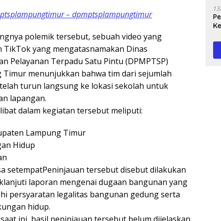
13
mptsplampungtimur – dpmptsplampungtimur
Peg
Ke
Te
gnya polemik tersebut, sebuah video yang
un TikTok yang mengatasnamakan Dinas
n Pelayanan Terpadu Satu Pintu (DPMPTSP)
Timur menunjukkan bahwa tim dari sejumlah
telah turun langsung ke lokasi sekolah untuk
an lapangan.
libat dalam kegiatan tersebut meliputi:
paten Lampung Timur
gan Hidup
an
a setempatPeninjauan tersebut disebut dilakukan
klanjuti laporan mengenai dugaan bangunan yang
i persyaratan legalitas bangunan gedung serta
kungan hidup.
at ini, hasil peninjauan tersebut belum dijelaskan