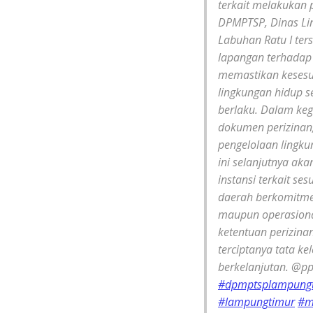
terkait melakukan p
DPMPTSP, Dinas Lin
Labuhan Ratu I ter
lapangan terhadap 
memastikan kesesu
lingkungan hidup 
berlaku. Dalam keg
dokumen perizinan,
pengelolaan lingkun
ini selanjutnya aka
instansi terkait s
daerah berkomitme
maupun operasiona
ketentuan perizin
terciptanya tata k
berkelanjutan. @p
#dpmptsplampung
#lampungtimur
#m