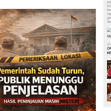
pa
bi
be
ta
ya
di
25
OP
KE