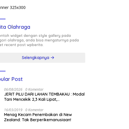
ita Olahraga
contoh widget dengan style gallery pada
gori olahraga, anda bisa mengaturnya pada
et recent post wpberita.
Selengkapnya
ular Post
06/08/2026
0 Komentar
JERIT PILU DARI LAHAN TEMBAKAU ​: Modal
Tani Mencekik 2,3 Kali Lipat,
Kesejahteraan Rakyat Jangan Sampai
Terimpit Musim!
16/03/2019
0 Komentar
Menag Kecam Penembakan di New
Zealand: Tak Berperikemanusiaan!