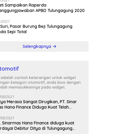
3/2021
ati Sampaikan Raperda
tanggungjawaban APBD Tulungagung 2020
3/2021
 Suri, Pasar Burung Beji Tulungagung
nda Sepi Total
Selengkapnya
tomotif
i adalah contoh keterangan untuk widget
ngan kategori otomotif, anda bisa dengan
dah memasukkannya pada widget.
/08/2021
tya Merasa Sangat Dirugikan, PT. Sinar
s Hana Finance Diduga Kuat Telah
enipunya
/08/2021
. Sinarmas Hana Finance diduga kuat
rdayai Debitur Ditya di Tulungagung
awa Timur