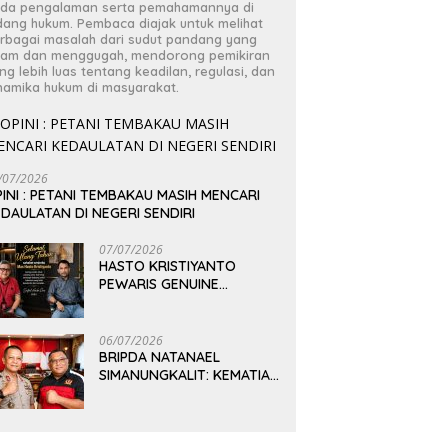
da pengalaman serta pemahamannya di
dang hukum. Pembaca diajak untuk melihat
rbagai masalah dari sudut pandang yang
jam dan menggugah, mendorong pemikiran
ng lebih luas tentang keadilan, regulasi, dan
namika hukum di masyarakat.
/07/2026
INI : PETANI TEMBAKAU MASIH MENCARI
DAULATAN DI NEGERI SENDIRI
07/07/2026
HASTO KRISTIYANTO
PEWARIS GENUINE
PEMIKIRAN BUNG KARNO
06/07/2026
BRIPDA NATANAEL
SIMANUNGKALIT: KEMATIAN
YANG HARUS DIUNGKAP
TERANG, BUKAN
DIBIARKAN MENJADI
TANDA TANYA