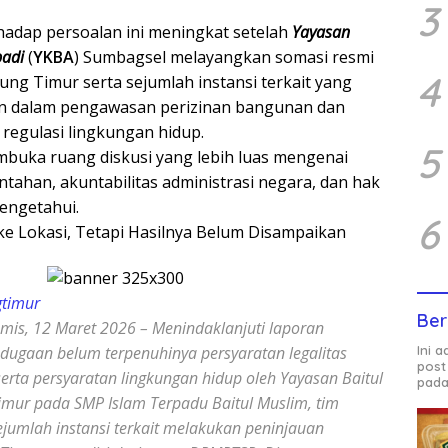
3
rhadap persoalan ini meningkat setelah
Yayasan
adi
(
YKBA
) Sumbagsel melayangkan somasi resmi
4
ng Timur serta sejumlah instansi terkait yang
n dalam pengawasan perizinan bangunan dan
regulasi lingkungan hidup.
5
buka ruang diskusi yang lebih luas mengenai
tahan, akuntabilitas administrasi negara, dan hak
engetahui.
6
e Lokasi, Tetapi Hasilnya Belum Disampaikan
timur
Ber
mis, 12 Maret 2026 – Menindaklanjuti laporan
Ini 
 dugaan belum terpenuhinya persyaratan legalitas
post
rta persyaratan lingkungan hidup oleh Yayasan Baitul
pada
mur pada SMP Islam Terpadu Baitul Muslim, tim
jumlah instansi terkait melakukan peninjauan