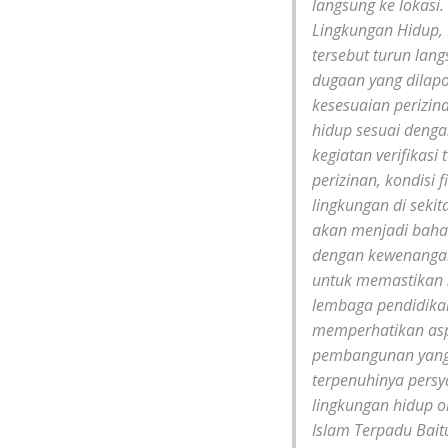
langsung ke lokasi.
Lingkungan Hidup, 
tersebut turun lan
dugaan yang dilapo
kesesuaian perizi
hidup sesuai deng
kegiatan verifikas
perizinan, kondisi 
lingkungan di sekita
akan menjadi bahan 
dengan kewenangan
untuk memastikan 
lembaga pendidikan
memperhatikan aspe
pembangunan yang t
terpenuhinya persy
lingkungan hidup 
Islam Terpadu Bait