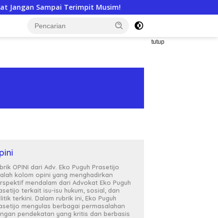
pit Musim!
APTI Siap Somasi dan Gugat KPPU, Soroti 
tutup
pini
brik OPINI dari Adv. Eko Puguh Prasetijo
alah kolom opini yang menghadirkan
rspektif mendalam dari Advokat Eko Puguh
asetijo terkait isu-isu hukum, sosial, dan
litik terkini. Dalam rubrik ini, Eko Puguh
asetijo mengulas berbagai permasalahan
ngan pendekatan yang kritis dan berbasis