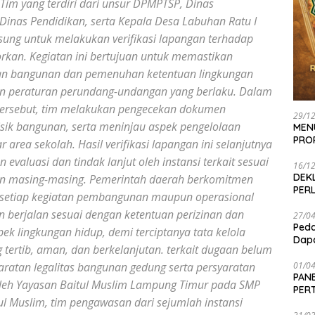
 Tim yang terdiri dari unsur DPMPTSP, Dinas
Dinas Pendidikan, serta Kepala Desa Labuhan Ratu I
gsung untuk melakukan verifikasi lapangan terhadap
rkan. Kegiatan ini bertujuan untuk memastikan
nan bangunan dan pemenuhan ketentuan lingkungan
an peraturan perundang-undangan yang berlaku. Dalam
i tersebut, tim melakukan pengecekan dokumen
29/1
fisik bangunan, serta meninjau aspek pengelolaan
MEN
PRO
r area sekolah. Hasil verifikasi lapangan ini selanjutnya
evaluasi dan tindak lanjut oleh instansi terkait sesuai
16/1
DEK
 masing-masing. Pemerintah daerah berkomitmen
PER
setiap kegiatan pembangunan maupun operasional
 berjalan sesuai dengan ketentuan perizinan dan
27/0
Peda
k lingkungan hidup, demi terciptanya tata kelola
Dapa
ertib, aman, dan berkelanjutan. terkait dugaan belum
aratan legalitas bangunan gedung serta persyaratan
01/0
PANE
oleh Yayasan Baitul Muslim Lampung Timur pada SMP
PER
ul Muslim, tim pengawasan dari sejumlah instansi
SEN