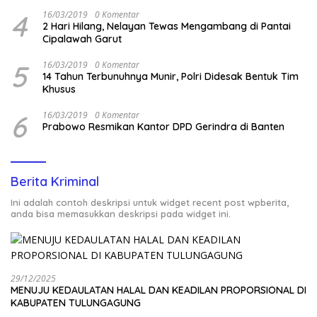
4
16/03/2019
0 Komentar
2 Hari Hilang, Nelayan Tewas Mengambang di Pantai
Cipalawah Garut
5
16/03/2019
0 Komentar
14 Tahun Terbunuhnya Munir, Polri Didesak Bentuk Tim
Khusus
6
16/03/2019
0 Komentar
Prabowo Resmikan Kantor DPD Gerindra di Banten
Berita Kriminal
Ini adalah contoh deskripsi untuk widget recent post wpberita,
anda bisa memasukkan deskripsi pada widget ini.
29/12/2025
MENUJU KEDAULATAN HALAL DAN KEADILAN PROPORSIONAL DI
KABUPATEN TULUNGAGUNG