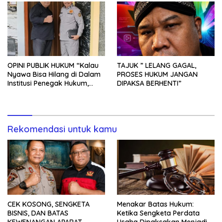
Mobil
Siapa yang Bertanggung
Jawab?
OPINI PUBLIK HUKUM “Kalau
TAJUK ” LELANG GAGAL,
Nyawa Bisa Hilang di Dalam
PROSES HUKUM JANGAN
Institusi Penegak Hukum,
DIPAKSA BERHENTI”
Maka Publik Berhak
Menuntut: Jangan Ada Fakta
yang Disembunyikan,
Jangan Ada Jabatan yang
Dilindungi”
Rekomendasi untuk kamu
CEK KOSONG, SENGKETA
Menakar Batas Hukum:
BISNIS, DAN BATAS
Ketika Sengketa Perdata