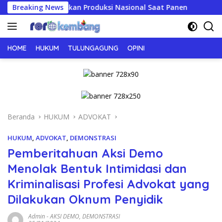
Langsung
itaskan Produksi Nasional Saat Panen
Breaking News
JERIT PILU DARI
ke
konten
HOME
HUKUM
TULUNGAGUNG
OPINI
Beranda
HUKUM
ADVOKAT
HUKUM
,
ADVOKAT
,
DEMONSTRASI
Pemberitahuan Aksi Demo
Menolak Bentuk Intimidasi dan
Kriminalisasi Profesi Advokat yang
Dilakukan Oknum Penyidik
Admin
-
AKSI DEMO
,
DEMONSTRASI