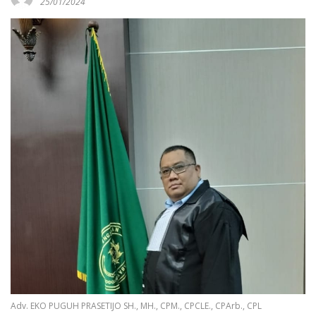
25/01/2024
Adv. EKO PUGUH PRASETIJO SH., MH., CPM., CPCLE., CPArb., CPL