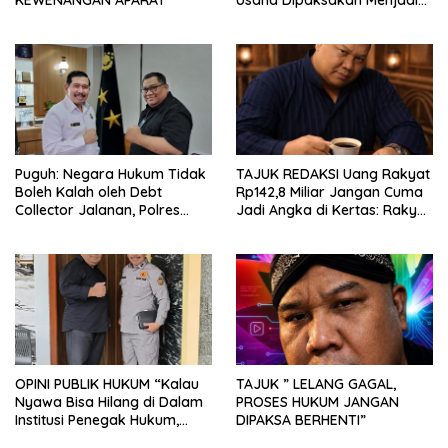
KEWENANGAN APARAT
Usaha Dipaksakan Menjadi
Ranah Pidana
Puguh: Negara Hukum Tidak
TAJUK REDAKSI Uang Rakyat
Boleh Kalah oleh Debt
Rp142,8 Miliar Jangan Cuma
Collector Jalanan, Polres
Jadi Angka di Kertas: Rakyat
Kediri Harus Buka Terang
Berhak Tahu Asetnya di
Dugaan Pengambilan Paksa
Mana, Hasilnya ke Mana, dan
Mobil
Siapa yang Bertanggung
Jawab?
OPINI PUBLIK HUKUM “Kalau
TAJUK ” LELANG GAGAL,
Nyawa Bisa Hilang di Dalam
PROSES HUKUM JANGAN
Institusi Penegak Hukum,
DIPAKSA BERHENTI”
Maka Publik Berhak