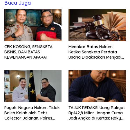
Baca Juga
CEK KOSONG, SENGKETA
Menakar Batas Hukum:
BISNIS, DAN BATAS
Ketika Sengketa Perdata
KEWENANGAN APARAT
Usaha Dipaksakan Menjadi
Ranah Pidana
Puguh: Negara Hukum Tidak
TAJUK REDAKSI Uang Rakyat
Boleh Kalah oleh Debt
Rp142,8 Miliar Jangan Cuma
Collector Jalanan, Polres
Jadi Angka di Kertas: Rakyat
Kediri Harus Buka Terang
Berhak Tahu Asetnya di
Dugaan Pengambilan Paksa
Mana, Hasilnya ke Mana, dan