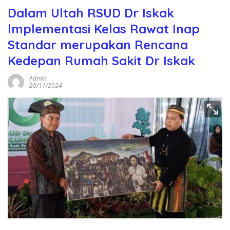
Dalam Ultah RSUD Dr Iskak
lmplementasi Kelas Rawat Inap
Standar merupakan Rencana
Kedepan Rumah Sakit Dr Iskak
Admin
20/11/2024