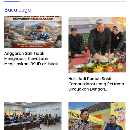
Baca Juga
Anggaran Sah Tidak
Menghapus Kewajiban
Menjelaskan: RSUD dr. Iskak
Wajib Diuji Secara
Administratif
Hari Jadi Rumah Sakit
Campurdarat yang Pertama
Dirayakan Dengan
Sederhana Namun tak
Mengurangi Kebahagiaan
Seluruh Karyawan