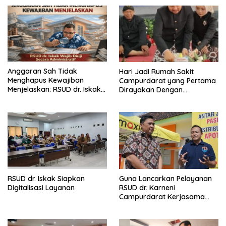
Anggaran Sah Tidak
Hari Jadi Rumah Sakit
Menghapus Kewajiban
Campurdarat yang Pertama
Menjelaskan: RSUD dr. Iskak
Dirayakan Dengan
Wajib Diuji Secara
Sederhana Namun tak
Administratif
Mengurangi Kebahagiaan
Seluruh Karyawan
RSUD dr. Iskak Siapkan
Guna Lancarkan Pelayanan
Digitalisasi Layanan
RSUD dr. Karneni
Campurdarat Kerjasama
Dengan Maxim