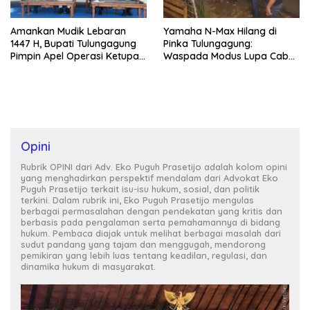
Amankan Mudik Lebaran
Yamaha N-Max Hilang di
1447 H, Bupati Tulungagung
Pinka Tulungagung:
Pimpin Apel Operasi Ketupat
Waspada Modus Lupa Cabut
2026 dan Apresiasi Kinerja
Kunci
Polri
Opini
Rubrik OPINI dari Adv. Eko Puguh Prasetijo adalah kolom opini
yang menghadirkan perspektif mendalam dari Advokat Eko
Puguh Prasetijo terkait isu-isu hukum, sosial, dan politik
terkini. Dalam rubrik ini, Eko Puguh Prasetijo mengulas
berbagai permasalahan dengan pendekatan yang kritis dan
berbasis pada pengalaman serta pemahamannya di bidang
hukum. Pembaca diajak untuk melihat berbagai masalah dari
sudut pandang yang tajam dan menggugah, mendorong
pemikiran yang lebih luas tentang keadilan, regulasi, dan
dinamika hukum di masyarakat.