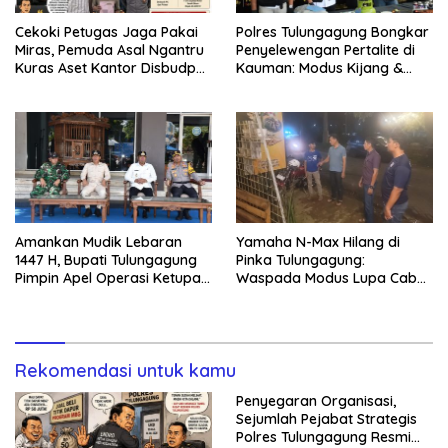
Cekoki Petugas Jaga Pakai
Polres Tulungagung Bongkar
Miras, Pemuda Asal Ngantru
Penyelewengan Pertalite di
Kuras Aset Kantor Disbudpar
Kauman: Modus Kijang &
Tulungagung
Barcode Ganda
Amankan Mudik Lebaran
Yamaha N-Max Hilang di
1447 H, Bupati Tulungagung
Pinka Tulungagung:
Pimpin Apel Operasi Ketupat
Waspada Modus Lupa Cabut
2026 dan Apresiasi Kinerja
Kunci
Polri
Rekomendasi untuk kamu
Penyegaran Organisasi,
Sejumlah Pejabat Strategis
Polres Tulungagung Resmi