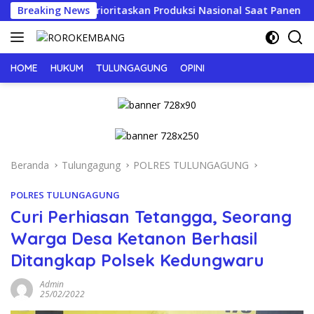
Langsung
au, Prioritaskan Produksi Nasional Saat Panen
Breaking News
JERIT 
ke
konten
HOME
HUKUM
TULUNGAGUNG
OPINI
Beranda
Tulungagung
POLRES TULUNGAGUNG
POLRES TULUNGAGUNG
Curi Perhiasan Tetangga, Seorang
Warga Desa Ketanon Berhasil
Ditangkap Polsek Kedungwaru
Admin
25/02/2022