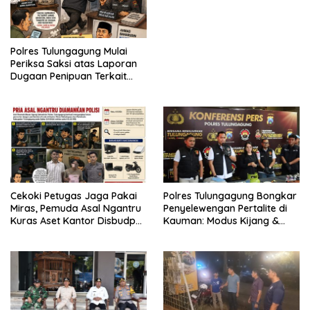
Berganti
Polres Tulungagung Mulai
Periksa Saksi atas Laporan
Dugaan Penipuan Terkait
Program MBG
Cekoki Petugas Jaga Pakai
Polres Tulungagung Bongkar
Miras, Pemuda Asal Ngantru
Penyelewengan Pertalite di
Kuras Aset Kantor Disbudpar
Kauman: Modus Kijang &
Tulungagung
Barcode Ganda