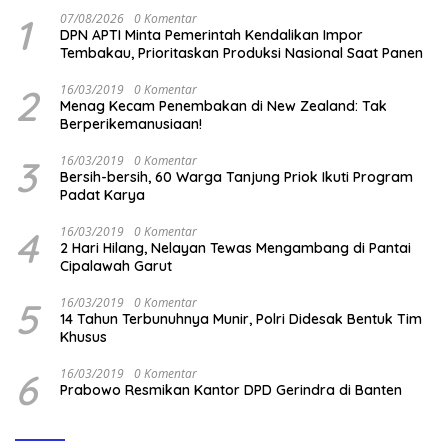
1
07/08/2026
0 Komentar
DPN APTI Minta Pemerintah Kendalikan Impor
Tembakau, Prioritaskan Produksi Nasional Saat Panen
2
16/03/2019
0 Komentar
Menag Kecam Penembakan di New Zealand: Tak
Berperikemanusiaan!
3
16/03/2019
0 Komentar
Bersih-bersih, 60 Warga Tanjung Priok Ikuti Program
Padat Karya
4
16/03/2019
0 Komentar
2 Hari Hilang, Nelayan Tewas Mengambang di Pantai
Cipalawah Garut
5
16/03/2019
0 Komentar
14 Tahun Terbunuhnya Munir, Polri Didesak Bentuk Tim
Khusus
6
16/03/2019
0 Komentar
Prabowo Resmikan Kantor DPD Gerindra di Banten