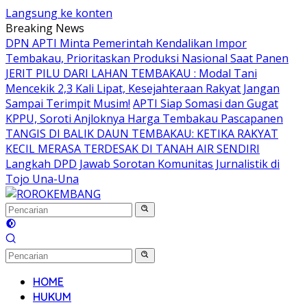
Langsung ke konten
Breaking News
DPN APTI Minta Pemerintah Kendalikan Impor
Tembakau, Prioritaskan Produksi Nasional Saat Panen
JERIT PILU DARI LAHAN TEMBAKAU ​: Modal Tani
Mencekik 2,3 Kali Lipat, Kesejahteraan Rakyat Jangan
Sampai Terimpit Musim!
APTI Siap Somasi dan Gugat
KPPU, Soroti Anjloknya Harga Tembakau Pascapanen
TANGIS DI BALIK DAUN TEMBAKAU: KETIKA RAKYAT
KECIL MERASA TERDESAK DI TANAH AIR SENDIRI
Langkah DPD Jawab Sorotan Komunitas Jurnalistik di
Tojo Una-Una
HOME
HUKUM