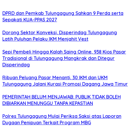
DPRD dan Pemkab Tulungagung Sahkan 9 Perda serta
Sepakati KUA-PPAS 2027
Dorong Sektor Konveksi, Disperindag Tulungagung
Latih Puluhan Pelaku IKM Menjahit Vest
Sepi Pembeli Hingga Kalah Saing Online, 938 Kios Pasar
Tradisional di Tulungagung Mangkrak dan Ditegur
Disperindag
Ribuan Peluang Pasar Menanti, 30 IKM dan UKM
Tulungagung Jalani Kurasi Promosi Dagang Jawa Timur
PEMERINTAH BELUM MENJAWAB: PUBLIK TIDAK BOLEH
DIBIARKAN MENUNGGU TANPA KEPASTIAN
Polres Tulungagung Mulai Periksa Saksi atas Laporan
Dugaan Penipuan Terkait Program MBG