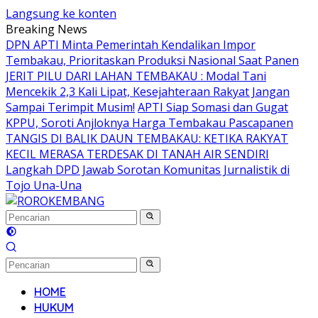
Langsung ke konten
Breaking News
DPN APTI Minta Pemerintah Kendalikan Impor
Tembakau, Prioritaskan Produksi Nasional Saat Panen
JERIT PILU DARI LAHAN TEMBAKAU ​: Modal Tani
Mencekik 2,3 Kali Lipat, Kesejahteraan Rakyat Jangan
Sampai Terimpit Musim!
APTI Siap Somasi dan Gugat
KPPU, Soroti Anjloknya Harga Tembakau Pascapanen
TANGIS DI BALIK DAUN TEMBAKAU: KETIKA RAKYAT
KECIL MERASA TERDESAK DI TANAH AIR SENDIRI
Langkah DPD Jawab Sorotan Komunitas Jurnalistik di
Tojo Una-Una
HOME
HUKUM