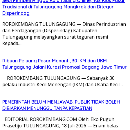
Sepi Pembeli Hingga Kalah Saing Online, 938 Kios Pasar
Tradisional di Tulungagung Mangkrak dan Ditegur
Disperindag
ROROKEMBANG TULUNGAGUNG — Dinas Perindustrian
dan Perdagangan (Disperindag) Kabupaten
Tulungagung melayangkan surat teguran resmi
kepada…
Ribuan Peluang Pasar Menanti, 30 IKM dan UKM
Tulungagung Jalani Kurasi Promosi Dagang Jawa Timur
​ ROROKEMBANG TULUNGAGUNG — Sebanyak 30
pelaku Industri Kecil Menengah (IKM) dan Usaha Kecil…
PEMERINTAH BELUM MENJAWAB: PUBLIK TIDAK BOLEH
DIBIARKAN MENUNGGU TANPA KEPASTIAN
EDITORIAL ROROKEMBANG.COM Oleh: Eko Puguh
Prasetijo TULUNGAGUNG, 18 Juli 2026 — Enam belas